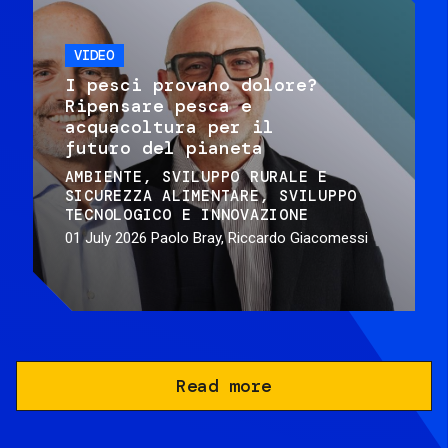
VIDEO
I pesci provano dolore?
Ripensare pesca e
acquacoltura per il
futuro del pianeta
AMBIENTE
SVILUPPO RURALE E
SICUREZZA ALIMENTARE
SVILUPPO
TECNOLOGICO E INNOVAZIONE
01 July 2026
Paolo Bray, Riccardo Giacomessi
Read more