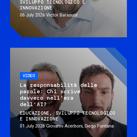
SVILUPPO TECNOLOGICO E
INNOVAZIONE
06 July 2026
Victor Barasuol
VIDEO
La responsabilità delle
parole: Chi scrive
davvero nell'era
dell'AI?
EDUCAZIONE
SVILUPPO TECNOLOGICO
E INNOVAZIONE
01 July 2026
Giovanni Acerboni, Diego Fontana