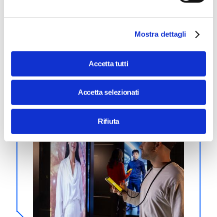
Mostra dettagli
CHIEDILO A SAM!
SAM è la nostra Smart Artificial Mind dalla personalità
Accetta tutti
originale (e simpatica!) che sa rispondere in tempo
reale, grazie al riconoscimento vocale, alle tue
domande sulla trasformazione digitale.
Accetta selezionati
Rifiuta