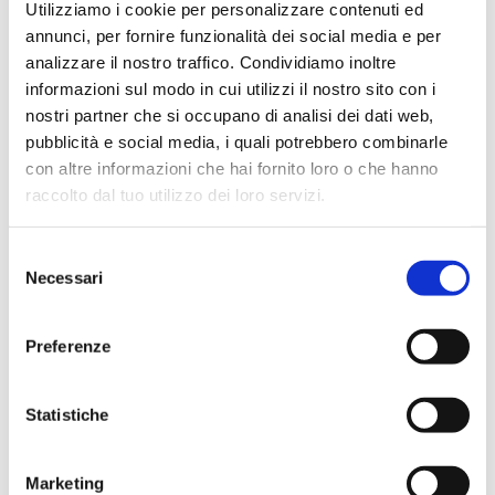
Utilizziamo i cookie per personalizzare contenuti ed
annunci, per fornire funzionalità dei social media e per
analizzare il nostro traffico. Condividiamo inoltre
informazioni sul modo in cui utilizzi il nostro sito con i
nostri partner che si occupano di analisi dei dati web,
pubblicità e social media, i quali potrebbero combinarle
HAI MAI VISSUTO LA REALTÀ AUMENTATA?
con altre informazioni che hai fornito loro o che hanno
Il Futuro non si ferma mai, e neanche noi. Per questo
raccolto dal tuo utilizzo dei loro servizi.
abbiamo implementato alcune aree del percorso per
farti immergere ancora meglio nelle nuove tecnologie. I
robot e i droni non vedono l'ora di conoscerti!
Selezione
Necessari
del
consenso
Preferenze
Statistiche
Marketing