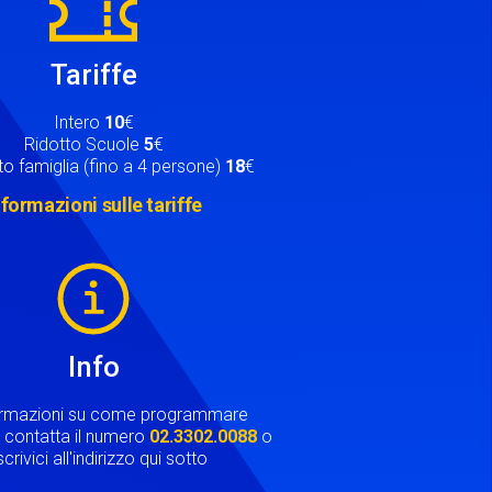
Tariffe
Intero
10
€
Ridotto Scuole
5
€
o famiglia (fino a 4 persone)
18
€
nformazioni sulle tariffe
Info
ormazioni su come programmare
ta contatta il numero
02.3302.0088
o
crivici all'indirizzo qui sotto