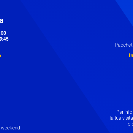
ra
:00
19:45
Pacchett
o
I
Image
Per inf
la tua visi
o s
ei weekend