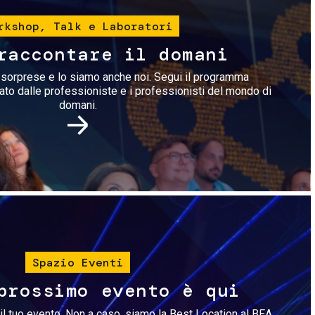
rkshop, Talk e Laboratori
raccontare il domani
i sorprese e lo siamo anche noi. Segui il programma
rato dalle professioniste e i professionisti del mondo di
domani.
Immagine
Spazio Eventi
prossimo evento è qui
il tuo evento. Non a caso, siamo la Best Location al BEA