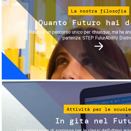
La nostra filosofia
Quanto Futuro hai d
Il Futuro è un percorso unico per chiunque, ma ha an
partenza: STEP FuturAbility Distri
Immagine
Attività per le scuole
In gita nel Fut
Un viaggio ricco di sorprese per le classi dall'ultimo anno