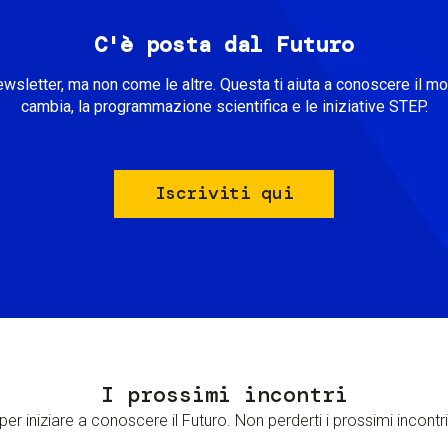
C'è posta dal Futuro
ewsletter, ma non come le altre. Questa ti aiuta a conoscere il m
cambia, la programmazione scientifica e le iniziative STEP.
Iscriviti qui
I prossimi incontri
er iniziare a conoscere il Futuro. Non perderti i prossimi incontri 