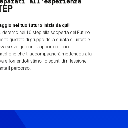
eparati all'esperienza
TEP
iaggio nel tuo futuro inizia da qui!
uideremo nei 10 step alla scoperta del Futuro.
isita guidata di gruppo della durata di un’ora e
za si svolge con il supporto di uno
rtphone che ti accompagnerà mettendoti alla
a e fornendoti stimoli o spunti di riflessione
nte il percorso.