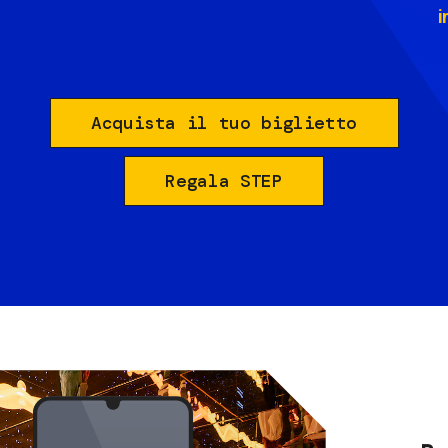
i
Acquista il tuo biglietto
Regala STEP