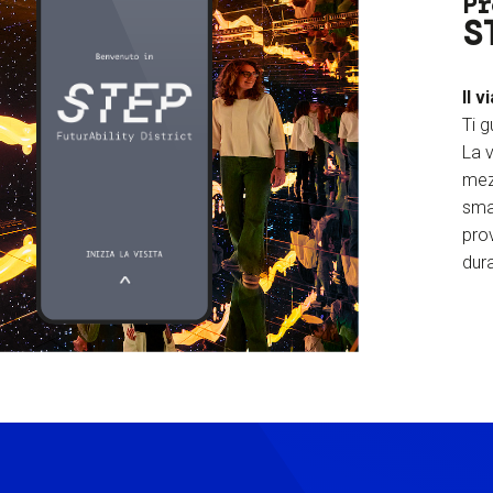
Pr
S
Il v
Ti g
La v
mez
sma
prov
dura