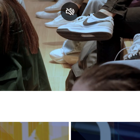
S
C
F