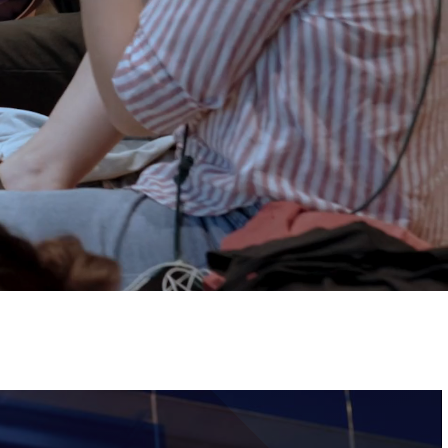
ervizi e accessibilità
Biglietti
ontatti
AQ
Immagine