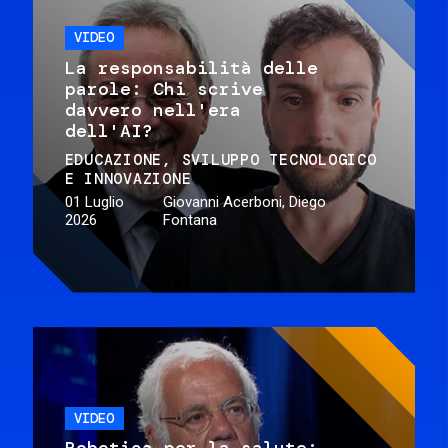
VIDEO
La responsabilità delle
parole: Chi scrive
davvero nell'era
dell'AI?
EDUCAZIONE
SVILUPPO TECNOLOGICO
E INNOVAZIONE
01 Luglio
Giovanni Acerboni, Diego
2026
Fontana
VIDEO
Robotica per la salute: