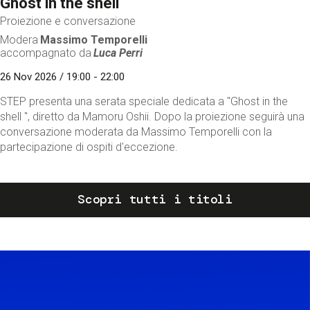
Ghost in the shell
Proiezione e conversazione
Modera
Massimo Temporelli
accompagnato da
Luca Perri
26 Nov 2026 / 19:00 - 22:00
STEP presenta una serata speciale dedicata a "Ghost in the
shell ", diretto da Mamoru Oshii. Dopo la proiezione seguirà una
conversazione moderata da Massimo Temporelli con la
partecipazione di ospiti d'eccezione.
Scopri tutti i titoli