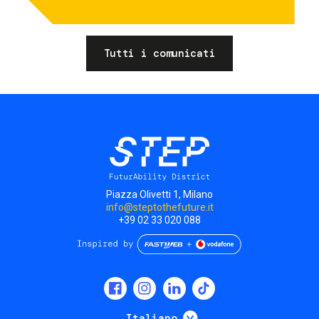
Tutti i comunicati
Piazza Olivetti 1, Milano
info@steptothefuture.it
+39 02 33 020 088
Social
menu
Mostra ulteriori
Italiano