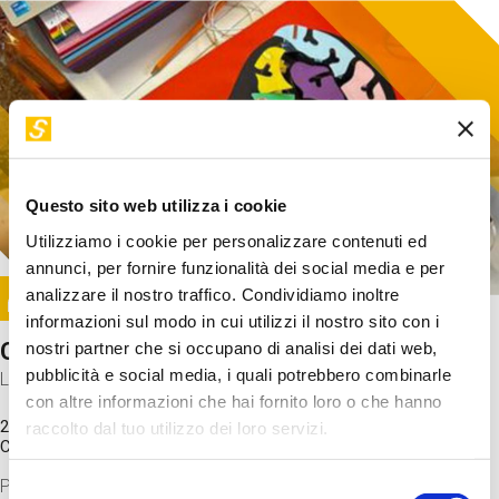
Questo sito web utilizza i cookie
Utilizziamo i cookie per personalizzare contenuti ed
annunci, per fornire funzionalità dei social media e per
Image
analizzare il nostro traffico. Condividiamo inoltre
SUNDAY@STEP
informazioni sul modo in cui utilizzi il nostro sito con i
Come funziona il cervello?
nostri partner che si occupano di analisi dei dati web,
pubblicità e social media, i quali potrebbero combinarle
Laboratorio
con altre informazioni che hai fornito loro o che hanno
20 Set 2026 / 11:15 - 13:00
raccolto dal tuo utilizzo dei loro servizi.
Costo
gratuito
Proveremo a costruire un cervello in cartoncino cercando di
Selezione