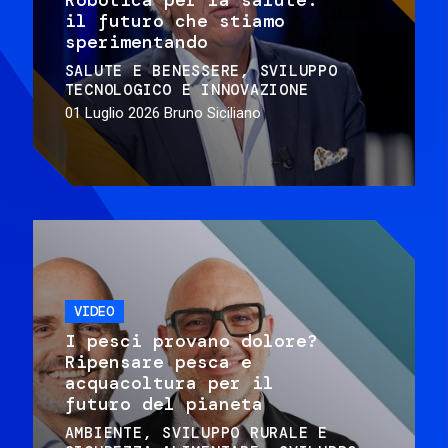
il futuro che stiamo
sperimentando
SALUTE E BENESSERE
SVILUPPO
TECNOLOGICO E INNOVAZIONE
01 Luglio 2026
Bruno Siciliano
VIDEO
I pesci provano dolore?
Ripensare pesca e
acquacoltura per il
futuro del pianeta
AMBIENTE
SVILUPPO RURALE E