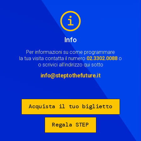
Image
Info
Per informazioni su come programmare
la tua visita contatta il numero
02.3302.0088
o
o scrivici all'indirizzo qui sotto
info@steptothefuture.it
Acquista il tuo biglietto
Regala STEP