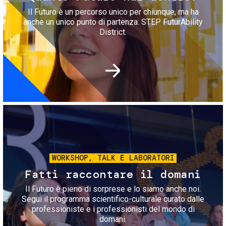
Il Futuro è un percorso unico per chiunque, ma ha
anche un unico punto di partenza: STEP FuturAbility
District.
Immagine
WORKSHOP, TALK E LABORATORI
Fatti raccontare il domani
Il Futuro è pieno di sorprese e lo siamo anche noi.
Segui il programma scientifico-culturale curato dalle
professioniste e i professionisti del mondo di
domani.