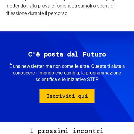
mettendoti alla prova e fornendoti stimoli o spunti di
riflessione durante il percorso.
C'è posta dal Futuro
È una newsletter, ma non come le altre. Questa ti aiuta a
conoscere il mondo che cambia, la programmazione
scientifica e le iniziative STEP.
Iscriviti qui
I prossimi incontri