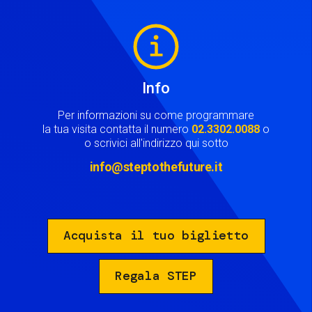
Image
Info
Per informazioni su come programmare
la tua visita contatta il numero
02.3302.0088
o
o scrivici all'indirizzo qui sotto
info@steptothefuture.it
Acquista il tuo biglietto
Regala STEP