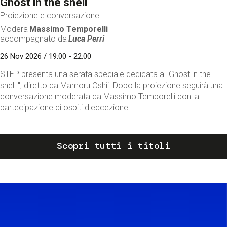
Ghost in the shell
Proiezione e conversazione
Modera
Massimo Temporelli
accompagnato da
Luca Perri
26 Nov 2026 / 19:00 - 22:00
STEP presenta una serata speciale dedicata a "Ghost in the
shell ", diretto da Mamoru Oshii. Dopo la proiezione seguirà una
conversazione moderata da Massimo Temporelli con la
partecipazione di ospiti d'eccezione.
Scopri tutti i titoli