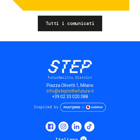
Tutti i comunicati
Piazza Olivetti 1, Milano
info@steptothefuture.it
+39 02 33 020 088
Social
menu
Mostra ulteriori
Italiano