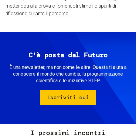
mettendoti alla prova e fornendoti stimoli o spunti di
riflessione durante il percorso.
C'è posta dal Futuro
È una newsletter, ma non come le altre. Questa ti aiuta a
conoscere il mondo che cambia, la programmazione
scientifica e le iniziative STEP.
Iscriviti qui
I prossimi incontri