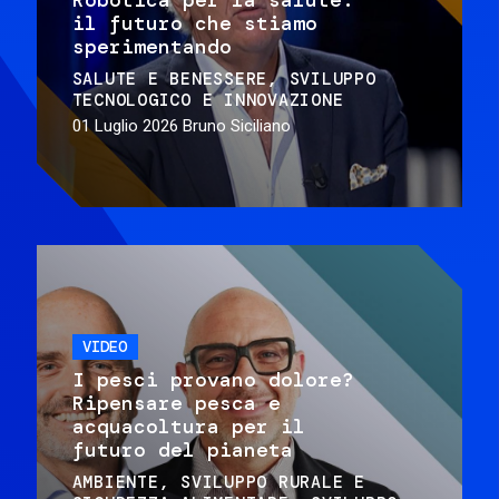
il futuro che stiamo
sperimentando
SALUTE E BENESSERE
SVILUPPO
TECNOLOGICO E INNOVAZIONE
01 Luglio 2026
Bruno Siciliano
VIDEO
I pesci provano dolore?
Ripensare pesca e
acquacoltura per il
futuro del pianeta
AMBIENTE
SVILUPPO RURALE E