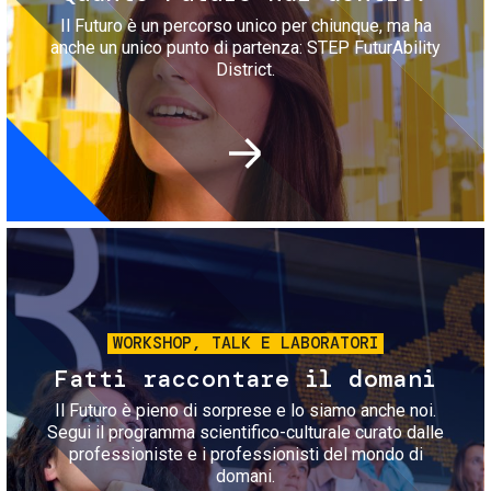
Il Futuro è un percorso unico per chiunque, ma ha
anche un unico punto di partenza: STEP FuturAbility
District.
Immagine
WORKSHOP, TALK E LABORATORI
Fatti raccontare il domani
Il Futuro è pieno di sorprese e lo siamo anche noi.
Segui il programma scientifico-culturale curato dalle
professioniste e i professionisti del mondo di
domani.