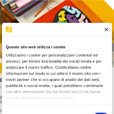
Questo sito web utilizza i cookie
Utilizziamo i cookie per personalizzare contenuti ed
annunci, per fornire funzionalità dei social media e per
Image
analizzare il nostro traffico. Condividiamo inoltre
SUNDAY@STEP
informazioni sul modo in cui utilizzi il nostro sito con i
Come funziona il cervello?
nostri partner che si occupano di analisi dei dati web,
pubblicità e social media, i quali potrebbero combinarle
Laboratorio
con altre informazioni che hai fornito loro o che hanno
20 Set 2026 / 11:15 - 13:00
raccolto dal tuo utilizzo dei loro servizi.
Costo
gratuito
Proveremo a costruire un cervello in cartoncino cercando di
Selezione