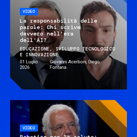
VIDEO
La responsabilità delle
parole: Chi scrive
davvero nell'era
dell'AI?
EDUCAZIONE
SVILUPPO TECNOLOGICO
E INNOVAZIONE
01 Luglio
Giovanni Acerboni, Diego
2026
Fontana
VIDEO
Robotica per la salute: