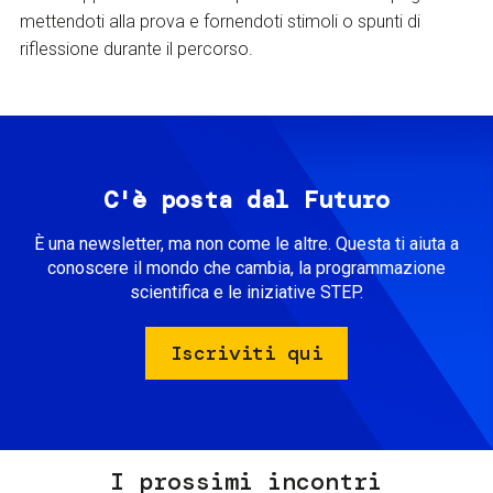
mettendoti alla prova e fornendoti stimoli o spunti di
riflessione durante il percorso.
C'è posta dal Futuro
È una newsletter, ma non come le altre. Questa ti aiuta a
conoscere il mondo che cambia, la programmazione
scientifica e le iniziative STEP.
Iscriviti qui
I prossimi incontri