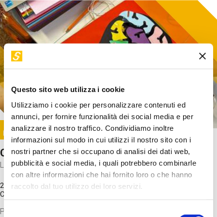
Questo sito web utilizza i cookie
Utilizziamo i cookie per personalizzare contenuti ed
annunci, per fornire funzionalità dei social media e per
Image
analizzare il nostro traffico. Condividiamo inoltre
SUNDAY@STEP
informazioni sul modo in cui utilizzi il nostro sito con i
Come funziona il cervello?
nostri partner che si occupano di analisi dei dati web,
pubblicità e social media, i quali potrebbero combinarle
Laboratorio
con altre informazioni che hai fornito loro o che hanno
20 Set 2026 / 11:15 - 13:00
raccolto dal tuo utilizzo dei loro servizi.
Costo
gratuito
Proveremo a costruire un cervello in cartoncino cercando di
Selezione