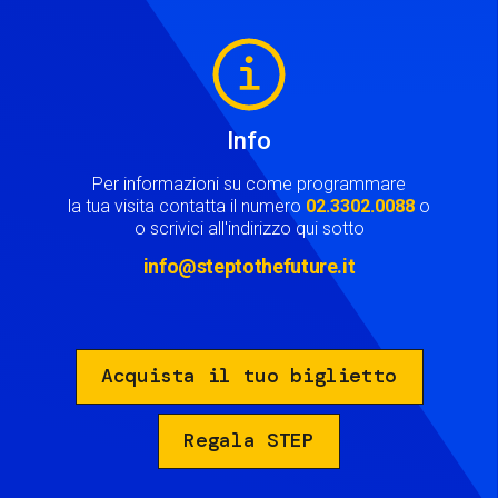
Image
Info
Per informazioni su come programmare
la tua visita contatta il numero
02.3302.0088
o
o scrivici all'indirizzo qui sotto
info@steptothefuture.it
Acquista il tuo biglietto
Regala STEP