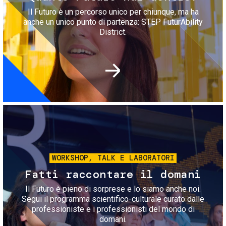
Il Futuro è un percorso unico per chiunque, ma ha
anche un unico punto di partenza: STEP FuturAbility
District.
Immagine
WORKSHOP, TALK E LABORATORI
Fatti raccontare il domani
Il Futuro è pieno di sorprese e lo siamo anche noi.
Segui il programma scientifico-culturale curato dalle
professioniste e i professionisti del mondo di
domani.