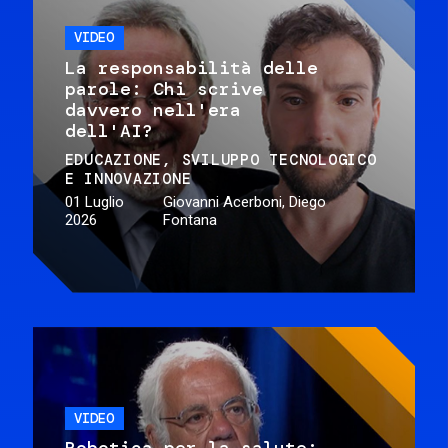
VIDEO
La responsabilità delle
parole: Chi scrive
davvero nell'era
dell'AI?
EDUCAZIONE
SVILUPPO TECNOLOGICO
E INNOVAZIONE
01 Luglio
Giovanni Acerboni, Diego
2026
Fontana
VIDEO
Robotica per la salute: