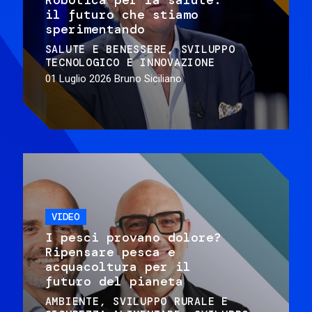
il futuro che stiamo
sperimentando
SALUTE E BENESSERE
SVILUPPO
TECNOLOGICO E INNOVAZIONE
01 Luglio 2026
Bruno Siciliano
VIDEO
I pesci provano dolore?
Ripensare pesca e
acquacoltura per il
futuro del pianeta
AMBIENTE
SVILUPPO RURALE E