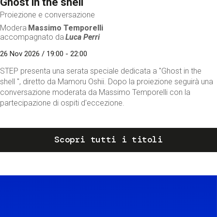
Ghost in the shell
Proiezione e conversazione
Modera
Massimo Temporelli
accompagnato da
Luca Perri
26 Nov 2026 / 19:00 - 22:00
STEP presenta una serata speciale dedicata a "Ghost in the
shell ", diretto da Mamoru Oshii. Dopo la proiezione seguirà una
conversazione moderata da Massimo Temporelli con la
partecipazione di ospiti d'eccezione.
Scopri tutti i titoli