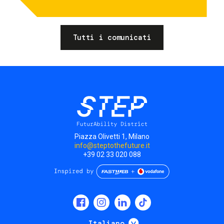
Tutti i comunicati
Piazza Olivetti 1, Milano
info@steptothefuture.it
+39 02 33 020 088
Social
menu
Mostra ulteriori
Italiano