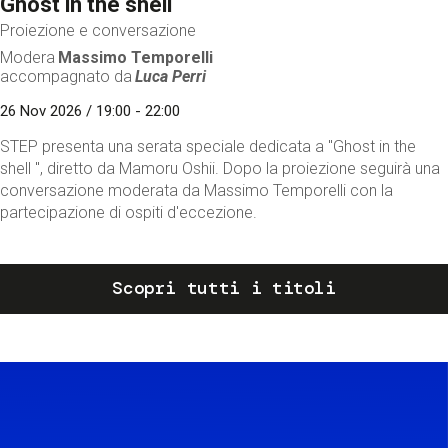
Ghost in the shell
Proiezione e conversazione
Modera
Massimo Temporelli
accompagnato da
Luca Perri
26 Nov 2026 / 19:00 - 22:00
STEP presenta una serata speciale dedicata a "Ghost in the
shell ", diretto da Mamoru Oshii. Dopo la proiezione seguirà una
conversazione moderata da Massimo Temporelli con la
partecipazione di ospiti d'eccezione.
Scopri tutti i titoli