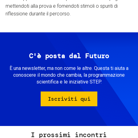
mettendoti alla prova e fornendoti stimoli o spunti di
riflessione durante il percorso.
C'è posta dal Futuro
È una newsletter, ma non come le altre. Questa ti aiuta a
conoscere il mondo che cambia, la programmazione
scientifica e le iniziative STEP.
Iscriviti qui
I prossimi incontri