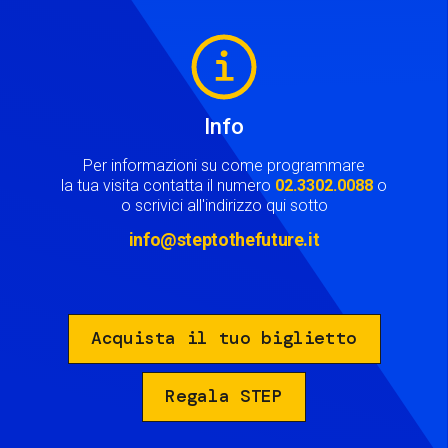
Image
Info
Per informazioni su come programmare
la tua visita contatta il numero
02.3302.0088
o
o scrivici all'indirizzo qui sotto
info@steptothefuture.it
Acquista il tuo biglietto
Regala STEP