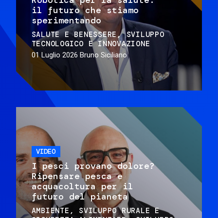
il futuro che stiamo
sperimentando
SALUTE E BENESSERE
SVILUPPO
TECNOLOGICO E INNOVAZIONE
01 Luglio 2026
Bruno Siciliano
VIDEO
I pesci provano dolore?
Ripensare pesca e
acquacoltura per il
futuro del pianeta
AMBIENTE
SVILUPPO RURALE E