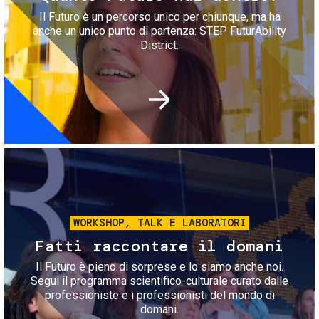
Il Futuro è un percorso unico per chiunque, ma ha
anche un unico punto di partenza: STEP FuturAbility
District.
Immagine
WORKSHOP, TALK E LABORATORI
Fatti raccontare il domani
Il Futuro è pieno di sorprese e lo siamo anche noi.
Segui il programma scientifico-culturale curato dalle
professioniste e i professionisti del mondo di
domani.