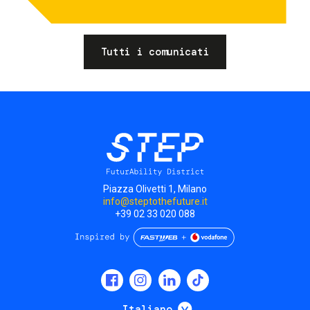
Tutti i comunicati
Piazza Olivetti 1, Milano
info@steptothefuture.it
+39 02 33 020 088
Social
menu
Mostra ulteriori
Italiano