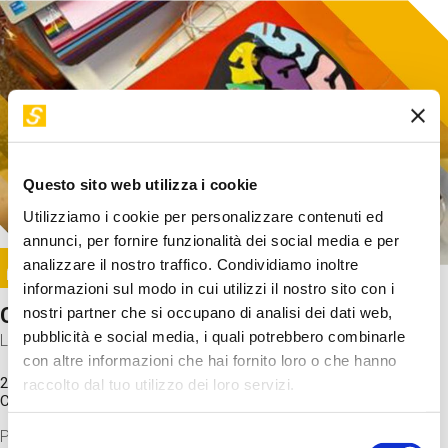
Questo sito web utilizza i cookie
Utilizziamo i cookie per personalizzare contenuti ed
annunci, per fornire funzionalità dei social media e per
Image
analizzare il nostro traffico. Condividiamo inoltre
SUNDAY@STEP
informazioni sul modo in cui utilizzi il nostro sito con i
Come funziona il cervello?
nostri partner che si occupano di analisi dei dati web,
pubblicità e social media, i quali potrebbero combinarle
Laboratorio
con altre informazioni che hai fornito loro o che hanno
20 Set 2026 / 11:15 - 13:00
raccolto dal tuo utilizzo dei loro servizi.
Costo
gratuito
Proveremo a costruire un cervello in cartoncino cercando di
Selezione