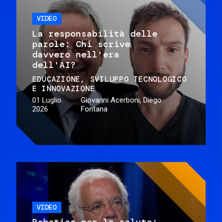
VIDEO
La responsabilità delle
parole: Chi scrive
davvero nell'era
dell'AI?
EDUCAZIONE
SVILUPPO TECNOLOGICO
E INNOVAZIONE
01 Luglio
Giovanni Acerboni, Diego
2026
Fontana
VIDEO
Robotica per la salute: