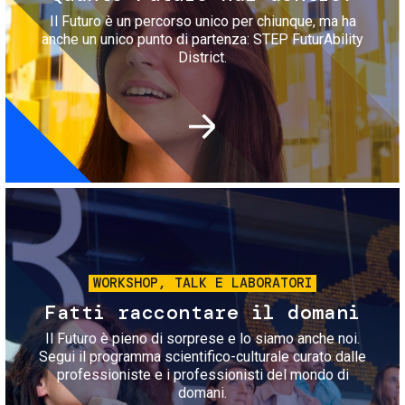
Il Futuro è un percorso unico per chiunque, ma ha
anche un unico punto di partenza: STEP FuturAbility
District.
Immagine
WORKSHOP, TALK E LABORATORI
Fatti raccontare il domani
Il Futuro è pieno di sorprese e lo siamo anche noi.
Segui il programma scientifico-culturale curato dalle
professioniste e i professionisti del mondo di
domani.