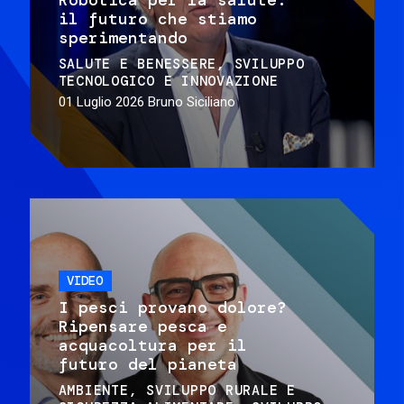
il futuro che stiamo
sperimentando
SALUTE E BENESSERE
SVILUPPO
TECNOLOGICO E INNOVAZIONE
01 Luglio 2026
Bruno Siciliano
VIDEO
I pesci provano dolore?
Ripensare pesca e
acquacoltura per il
futuro del pianeta
AMBIENTE
SVILUPPO RURALE E