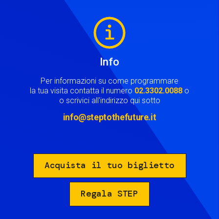
Image
Info
Per informazioni su come programmare
la tua visita contatta il numero
02.3302.0088
o
o scrivici all'indirizzo qui sotto
info@steptothefuture.it
Acquista il tuo biglietto
Regala STEP