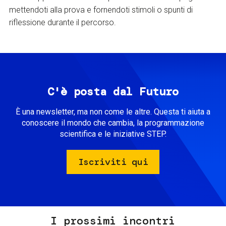
mettendoti alla prova e fornendoti stimoli o spunti di
riflessione durante il percorso.
C'è posta dal Futuro
È una newsletter, ma non come le altre. Questa ti aiuta a
conoscere il mondo che cambia, la programmazione
scientifica e le iniziative STEP.
Iscriviti qui
I prossimi incontri