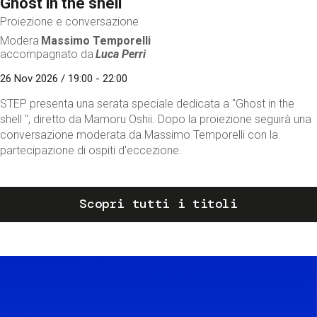
Ghost in the shell
Proiezione e conversazione
Modera
Massimo Temporelli
accompagnato da
Luca Perri
26 Nov 2026 / 19:00 - 22:00
STEP presenta una serata speciale dedicata a "Ghost in the
shell ", diretto da Mamoru Oshii. Dopo la proiezione seguirà una
conversazione moderata da Massimo Temporelli con la
partecipazione di ospiti d'eccezione.
Scopri tutti i titoli