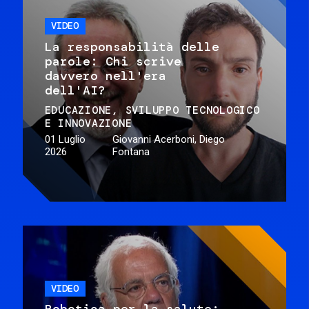
VIDEO
La responsabilità delle
parole: Chi scrive
davvero nell'era
dell'AI?
EDUCAZIONE
SVILUPPO TECNOLOGICO
E INNOVAZIONE
01 Luglio
Giovanni Acerboni, Diego
2026
Fontana
VIDEO
Robotica per la salute: