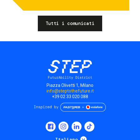
Tutti i comunicati
Piazza Olivetti 1, Milano
info@steptothefuture.it
+39 02 33 020 088
Social
menu
Mostra ulteriori
Italiano