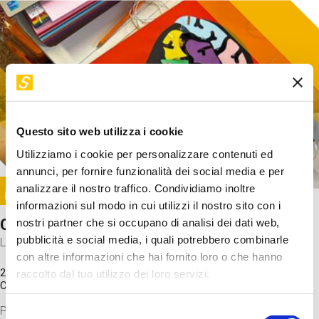
Questo sito web utilizza i cookie
Utilizziamo i cookie per personalizzare contenuti ed
annunci, per fornire funzionalità dei social media e per
Image
analizzare il nostro traffico. Condividiamo inoltre
SUNDAY@STEP
informazioni sul modo in cui utilizzi il nostro sito con i
Come funziona il cervello?
nostri partner che si occupano di analisi dei dati web,
pubblicità e social media, i quali potrebbero combinarle
Laboratorio
con altre informazioni che hai fornito loro o che hanno
20 Set 2026 / 11:15 - 13:00
raccolto dal tuo utilizzo dei loro servizi.
Costo
gratuito
Proveremo a costruire un cervello in cartoncino cercando di
Selezione