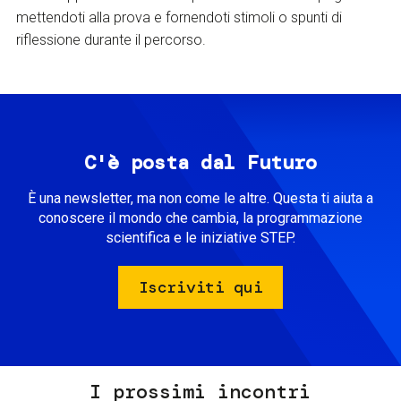
mettendoti alla prova e fornendoti stimoli o spunti di
riflessione durante il percorso.
C'è posta dal Futuro
È una newsletter, ma non come le altre. Questa ti aiuta a
conoscere il mondo che cambia, la programmazione
scientifica e le iniziative STEP.
Iscriviti qui
I prossimi incontri