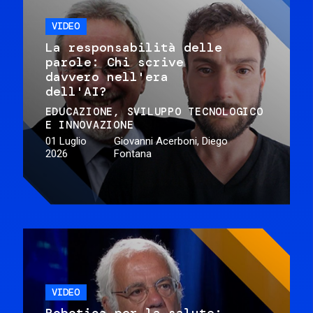
VIDEO
La responsabilità delle
parole: Chi scrive
davvero nell'era
dell'AI?
EDUCAZIONE
SVILUPPO TECNOLOGICO
E INNOVAZIONE
01 Luglio
Giovanni Acerboni, Diego
2026
Fontana
VIDEO
Robotica per la salute: