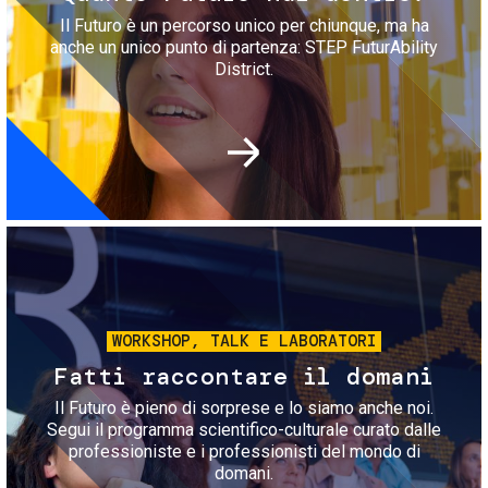
Il Futuro è un percorso unico per chiunque, ma ha
anche un unico punto di partenza: STEP FuturAbility
District.
Immagine
WORKSHOP, TALK E LABORATORI
Fatti raccontare il domani
Il Futuro è pieno di sorprese e lo siamo anche noi.
Segui il programma scientifico-culturale curato dalle
professioniste e i professionisti del mondo di
domani.