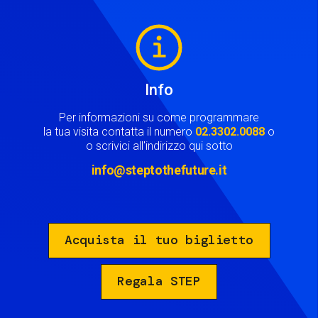
Image
Info
Per informazioni su come programmare
la tua visita contatta il numero
02.3302.0088
o
o scrivici all'indirizzo qui sotto
info@steptothefuture.it
Acquista il tuo biglietto
Regala STEP