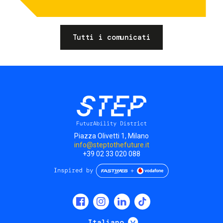
Tutti i comunicati
Piazza Olivetti 1, Milano
info@steptothefuture.it
+39 02 33 020 088
Social
menu
Mostra ulteriori
Italiano