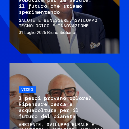
il futuro che stiamo
sperimentando
SALUTE E BENESSERE
SVILUPPO
TECNOLOGICO E INNOVAZIONE
01 Luglio 2026
Bruno Siciliano
VIDEO
I pesci provano dolore?
Ripensare pesca e
acquacoltura per il
futuro del pianeta
AMBIENTE
SVILUPPO RURALE E