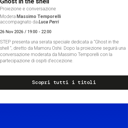
Ghost in the shell
Proiezione e conversazione
Modera
Massimo Temporelli
accompagnato da
Luca Perri
26 Nov 2026 / 19:00 - 22:00
STEP presenta una serata speciale dedicata a "Ghost in the
shell ", diretto da Mamoru Oshii. Dopo la proiezione seguirà una
conversazione moderata da Massimo Temporelli con la
partecipazione di ospiti d'eccezione.
Scopri tutti i titoli