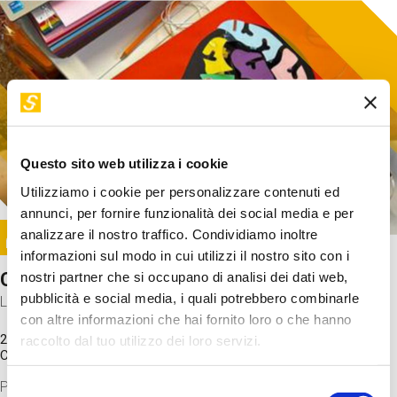
Questo sito web utilizza i cookie
Utilizziamo i cookie per personalizzare contenuti ed
annunci, per fornire funzionalità dei social media e per
Image
analizzare il nostro traffico. Condividiamo inoltre
SUNDAY@STEP
informazioni sul modo in cui utilizzi il nostro sito con i
Come funziona il cervello?
nostri partner che si occupano di analisi dei dati web,
pubblicità e social media, i quali potrebbero combinarle
Laboratorio
con altre informazioni che hai fornito loro o che hanno
20 Set 2026 / 11:15 - 13:00
raccolto dal tuo utilizzo dei loro servizi.
Costo
gratuito
Proveremo a costruire un cervello in cartoncino cercando di
Selezione