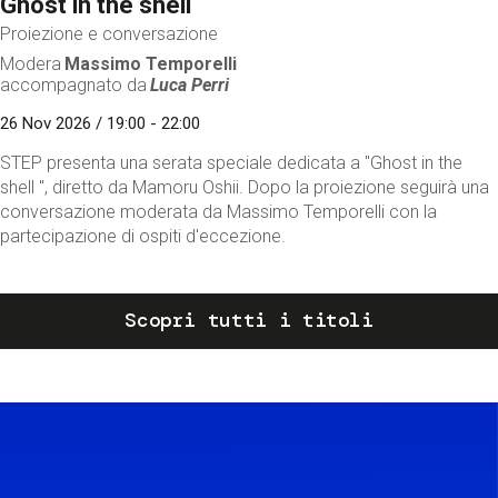
Ghost in the shell
Proiezione e conversazione
Modera
Massimo Temporelli
accompagnato da
Luca Perri
26 Nov 2026 / 19:00 - 22:00
STEP presenta una serata speciale dedicata a "Ghost in the
shell ", diretto da Mamoru Oshii. Dopo la proiezione seguirà una
conversazione moderata da Massimo Temporelli con la
partecipazione di ospiti d'eccezione.
Scopri tutti i titoli