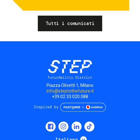
Tutti i comunicati
Piazza Olivetti 1, Milano
info@steptothefuture.it
+39 02 33 020 088
Social
menu
Mostra ulteriori
Italiano