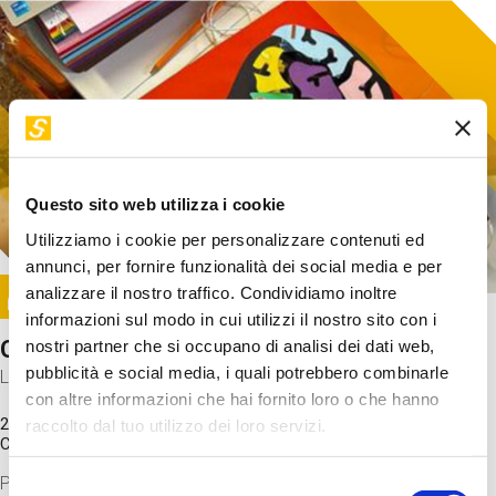
Questo sito web utilizza i cookie
Utilizziamo i cookie per personalizzare contenuti ed
annunci, per fornire funzionalità dei social media e per
Image
analizzare il nostro traffico. Condividiamo inoltre
SUNDAY@STEP
informazioni sul modo in cui utilizzi il nostro sito con i
Come funziona il cervello?
nostri partner che si occupano di analisi dei dati web,
pubblicità e social media, i quali potrebbero combinarle
Laboratorio
con altre informazioni che hai fornito loro o che hanno
20 Set 2026 / 11:15 - 13:00
raccolto dal tuo utilizzo dei loro servizi.
Costo
gratuito
Proveremo a costruire un cervello in cartoncino cercando di
Selezione