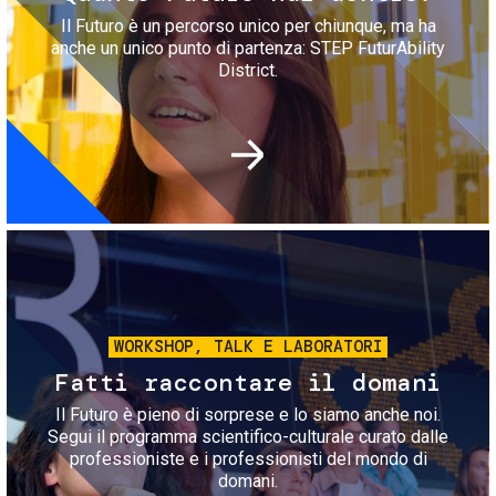
Il Futuro è un percorso unico per chiunque, ma ha
anche un unico punto di partenza: STEP FuturAbility
District.
Immagine
WORKSHOP, TALK E LABORATORI
Fatti raccontare il domani
Il Futuro è pieno di sorprese e lo siamo anche noi.
Segui il programma scientifico-culturale curato dalle
professioniste e i professionisti del mondo di
domani.