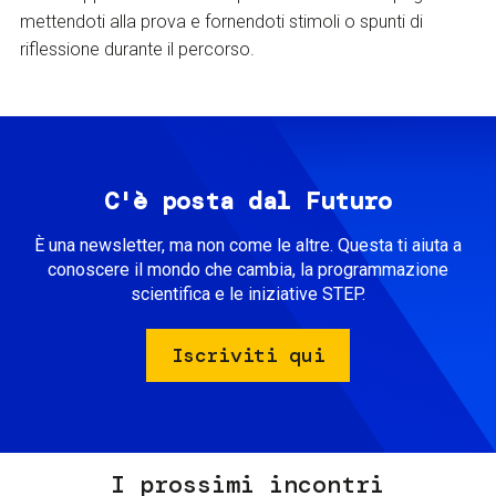
mettendoti alla prova e fornendoti stimoli o spunti di
riflessione durante il percorso.
C'è posta dal Futuro
È una newsletter, ma non come le altre. Questa ti aiuta a
conoscere il mondo che cambia, la programmazione
scientifica e le iniziative STEP.
Iscriviti qui
I prossimi incontri