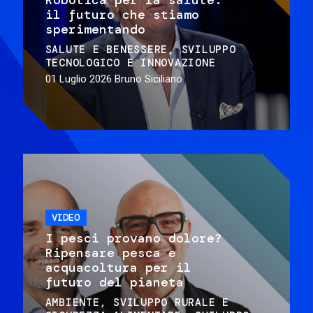
il futuro che stiamo
sperimentando
SALUTE E BENESSERE
SVILUPPO
TECNOLOGICO E INNOVAZIONE
01 Luglio 2026
Bruno Siciliano
VIDEO
I pesci provano dolore?
Ripensare pesca e
acquacoltura per il
futuro del pianeta
AMBIENTE
SVILUPPO RURALE E