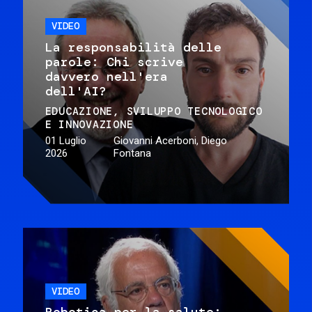
VIDEO
La responsabilità delle
parole: Chi scrive
davvero nell'era
dell'AI?
EDUCAZIONE
SVILUPPO TECNOLOGICO
E INNOVAZIONE
01 Luglio
Giovanni Acerboni, Diego
2026
Fontana
VIDEO
Robotica per la salute: