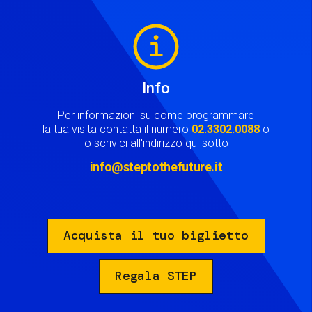
Image
Info
Per informazioni su come programmare
la tua visita contatta il numero
02.3302.0088
o
o scrivici all'indirizzo qui sotto
info@steptothefuture.it
Acquista il tuo biglietto
Regala STEP