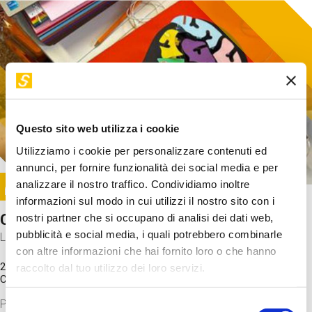
Questo sito web utilizza i cookie
Utilizziamo i cookie per personalizzare contenuti ed
annunci, per fornire funzionalità dei social media e per
Image
analizzare il nostro traffico. Condividiamo inoltre
SUNDAY@STEP
informazioni sul modo in cui utilizzi il nostro sito con i
Come funziona il cervello?
nostri partner che si occupano di analisi dei dati web,
pubblicità e social media, i quali potrebbero combinarle
Laboratorio
con altre informazioni che hai fornito loro o che hanno
20 Set 2026 / 11:15 - 13:00
raccolto dal tuo utilizzo dei loro servizi.
Costo
gratuito
Proveremo a costruire un cervello in cartoncino cercando di
Selezione