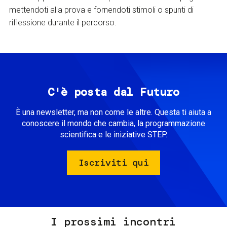
mettendoti alla prova e fornendoti stimoli o spunti di
riflessione durante il percorso.
C'è posta dal Futuro
È una newsletter, ma non come le altre. Questa ti aiuta a
conoscere il mondo che cambia, la programmazione
scientifica e le iniziative STEP.
Iscriviti qui
I prossimi incontri