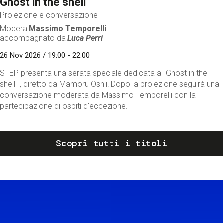
Ghost in the shell
Proiezione e conversazione
Modera
Massimo Temporelli
accompagnato da
Luca Perri
26 Nov 2026 / 19:00 - 22:00
STEP presenta una serata speciale dedicata a "Ghost in the
shell ", diretto da Mamoru Oshii. Dopo la proiezione seguirà una
conversazione moderata da Massimo Temporelli con la
partecipazione di ospiti d'eccezione.
Scopri tutti i titoli