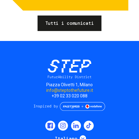
Tutti i comunicati
Piazza Olivetti 1, Milano
info@steptothefuture.it
+39 02 33 020 088
Social
menu
Mostra ulteriori
Italiano