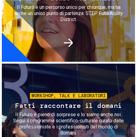
Il Futuro è un percorso unico per chiunque, ma ha
anche un unico punto di partenza: STEP FuturAbility
District.
Immagine
WORKSHOP, TALK E LABORATORI
Fatti raccontare il domani
Il Futuro è pieno di sorprese e lo siamo anche noi.
Segui il programma scientifico-culturale curato dalle
professioniste e i professionisti del mondo di
domani.