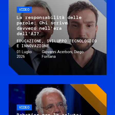
VIDEO
La responsabilità delle
parole: Chi scrive
davvero nell'era
dell'AI?
EDUCAZIONE
SVILUPPO TECNOLOGICO
E INNOVAZIONE
01 Luglio
Giovanni Acerboni, Diego
2026
Fontana
VIDEO
Robotica per la salute: