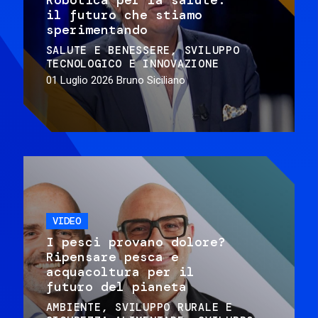
il futuro che stiamo
sperimentando
SALUTE E BENESSERE
SVILUPPO
TECNOLOGICO E INNOVAZIONE
01 Luglio 2026
Bruno Siciliano
VIDEO
I pesci provano dolore?
Ripensare pesca e
acquacoltura per il
futuro del pianeta
AMBIENTE
SVILUPPO RURALE E