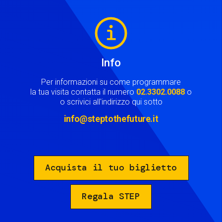
Image
Info
Per informazioni su come programmare
la tua visita contatta il numero
02.3302.0088
o
o scrivici all'indirizzo qui sotto
info@steptothefuture.it
Acquista il tuo biglietto
Regala STEP