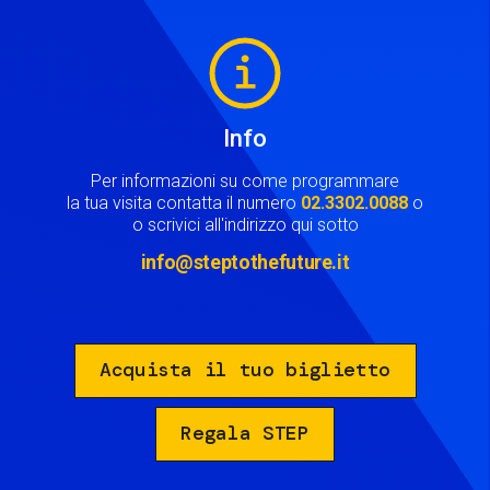
Image
Info
Per informazioni su come programmare
la tua visita contatta il numero
02.3302.0088
o
o scrivici all'indirizzo qui sotto
info@steptothefuture.it
Acquista il tuo biglietto
Regala STEP