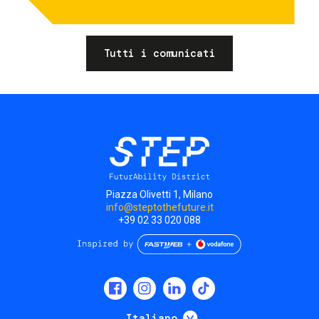
Tutti i comunicati
Piazza Olivetti 1, Milano
info@steptothefuture.it
+39 02 33 020 088
Social
menu
Mostra ulteriori
Italiano