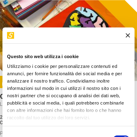
Questo sito web utilizza i cookie
Utilizziamo i cookie per personalizzare contenuti ed
annunci, per fornire funzionalità dei social media e per
Image
analizzare il nostro traffico. Condividiamo inoltre
SUNDAY@STEP
informazioni sul modo in cui utilizzi il nostro sito con i
Come funziona il cervello?
nostri partner che si occupano di analisi dei dati web,
pubblicità e social media, i quali potrebbero combinarle
Laboratorio
con altre informazioni che hai fornito loro o che hanno
20 Set 2026 / 11:15 - 13:00
raccolto dal tuo utilizzo dei loro servizi.
Costo
gratuito
Proveremo a costruire un cervello in cartoncino cercando di
Selezione