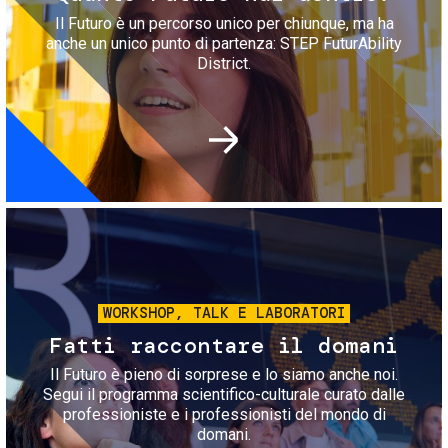
Il Futuro è un percorso unico per chiunque, ma ha
anche un unico punto di partenza: STEP FuturAbility
District.
Immagine
WORKSHOP, TALK E LABORATORI
Fatti raccontare il domani
Il Futuro è pieno di sorprese e lo siamo anche noi.
Segui il programma scientifico-culturale curato dalle
professioniste e i professionisti del mondo di
domani.