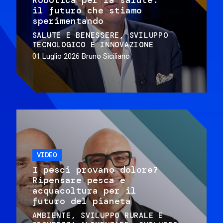
il futuro che stiamo
sperimentando
SALUTE E BENESSERE
SVILUPPO
TECNOLOGICO E INNOVAZIONE
01 Luglio 2026
Bruno Siciliano
VIDEO
I pesci provano dolore?
Ripensare pesca e
acquacoltura per il
futuro del pianeta
AMBIENTE
SVILUPPO RURALE E