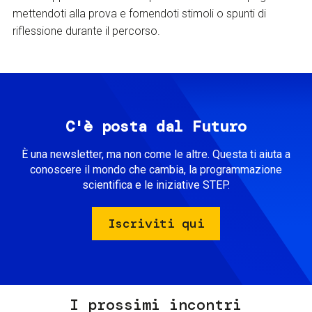
mettendoti alla prova e fornendoti stimoli o spunti di
riflessione durante il percorso.
C'è posta dal Futuro
È una newsletter, ma non come le altre. Questa ti aiuta a
conoscere il mondo che cambia, la programmazione
scientifica e le iniziative STEP.
Iscriviti qui
I prossimi incontri