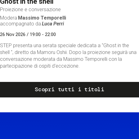
Ghost in the shell
Proiezione e conversazione
Modera
Massimo Temporelli
accompagnato da
Luca Perri
26 Nov 2026 / 19:00 - 22:00
STEP presenta una serata speciale dedicata a "Ghost in the
shell ", diretto da Mamoru Oshii. Dopo la proiezione seguirà una
conversazione moderata da Massimo Temporelli con la
partecipazione di ospiti d'eccezione.
Scopri tutti i titoli