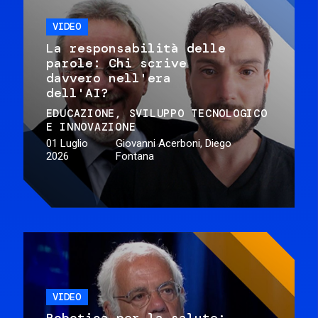
VIDEO
La responsabilità delle
parole: Chi scrive
davvero nell'era
dell'AI?
EDUCAZIONE
SVILUPPO TECNOLOGICO
E INNOVAZIONE
01 Luglio
Giovanni Acerboni, Diego
2026
Fontana
VIDEO
Robotica per la salute: