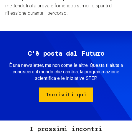
mettendoti alla prova e fornendoti stimoli o spunti di
riflessione durante il percorso.
C'è posta dal Futuro
È una newsletter, ma non come le altre. Questa ti aiuta a
conoscere il mondo che cambia, la programmazione
scientifica e le iniziative STEP.
Iscriviti qui
I prossimi incontri