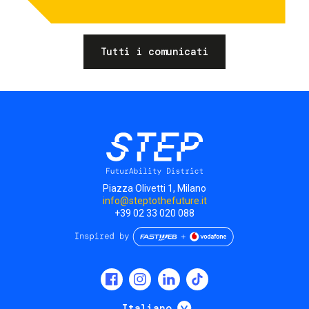
Tutti i comunicati
Piazza Olivetti 1, Milano
info@steptothefuture.it
+39 02 33 020 088
Social
menu
Mostra ulteriori
Italiano