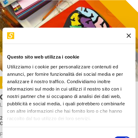
Questo sito web utilizza i cookie
Utilizziamo i cookie per personalizzare contenuti ed
annunci, per fornire funzionalità dei social media e per
Image
analizzare il nostro traffico. Condividiamo inoltre
SUNDAY@STEP
informazioni sul modo in cui utilizzi il nostro sito con i
Come funziona il cervello?
nostri partner che si occupano di analisi dei dati web,
pubblicità e social media, i quali potrebbero combinarle
Laboratorio
con altre informazioni che hai fornito loro o che hanno
20 Set 2026 / 11:15 - 13:00
raccolto dal tuo utilizzo dei loro servizi.
Costo
gratuito
Proveremo a costruire un cervello in cartoncino cercando di
Selezione