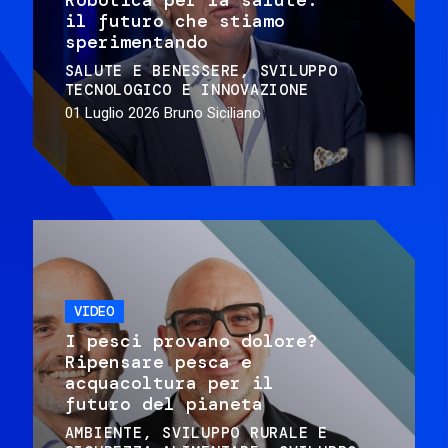
il futuro che stiamo
sperimentando
SALUTE E BENESSERE
SVILUPPO
TECNOLOGICO E INNOVAZIONE
01 Luglio 2026
Bruno Siciliano
VIDEO
I pesci provano dolore?
Ripensare pesca e
acquacoltura per il
futuro del pianeta
AMBIENTE
SVILUPPO RURALE E