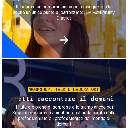
Il Futuro è un percorso unico per chiunque, ma ha
anche un unico punto di partenza: STEP FuturAbility
District.
Immagine
WORKSHOP, TALK E LABORATORI
Fatti raccontare il domani
Il Futuro è pieno di sorprese e lo siamo anche noi.
Segui il programma scientifico-culturale curato dalle
professioniste e i professionisti del mondo di
domani.