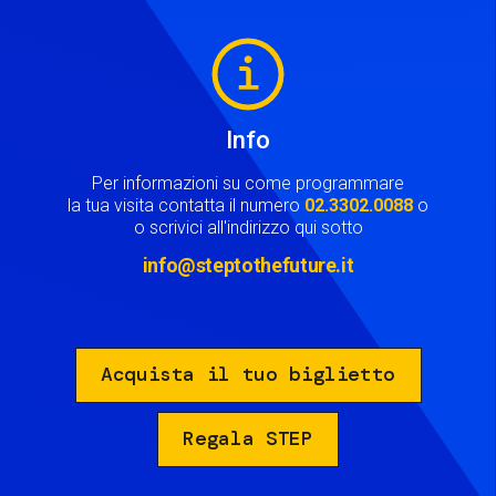
Image
Info
Per informazioni su come programmare
la tua visita contatta il numero
02.3302.0088
o
o scrivici all'indirizzo qui sotto
info@steptothefuture.it
Acquista il tuo biglietto
Regala STEP