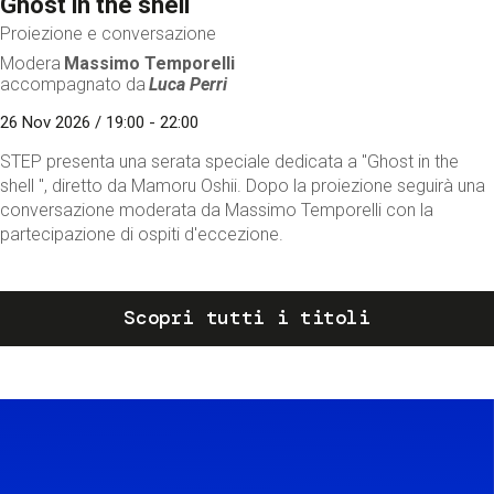
Ghost in the shell
Proiezione e conversazione
Modera
Massimo Temporelli
accompagnato da
Luca Perri
26 Nov 2026 / 19:00 - 22:00
STEP presenta una serata speciale dedicata a "Ghost in the
shell ", diretto da Mamoru Oshii. Dopo la proiezione seguirà una
conversazione moderata da Massimo Temporelli con la
partecipazione di ospiti d'eccezione.
Scopri tutti i titoli