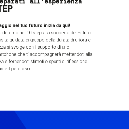
eparati all'esperienza
TEP
iaggio nel tuo futuro inizia da qui!
uideremo nei 10 step alla scoperta del Futuro.
isita guidata di gruppo della durata di un’ora e
za si svolge con il supporto di uno
rtphone che ti accompagnerà mettendoti alla
a e fornendoti stimoli o spunti di riflessione
nte il percorso.