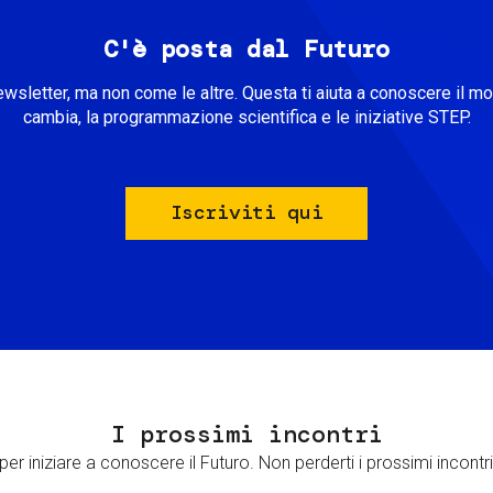
C'è posta dal Futuro
ewsletter, ma non come le altre. Questa ti aiuta a conoscere il m
cambia, la programmazione scientifica e le iniziative STEP.
Iscriviti qui
I prossimi incontri
er iniziare a conoscere il Futuro. Non perderti i prossimi incontri 