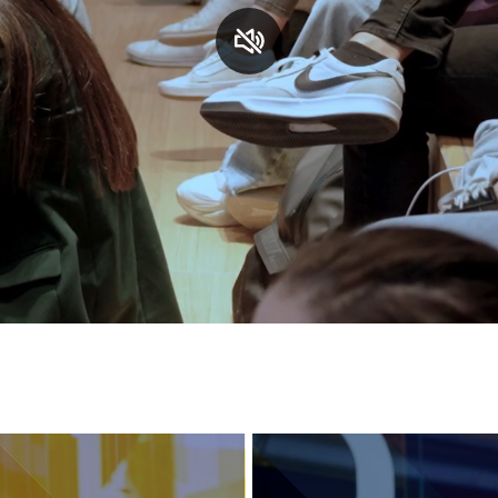
S
C
F