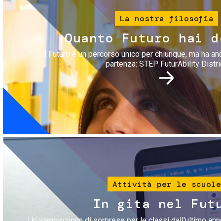
La nostra filosofia
Quanto Futuro hai d
Il Futuro è un percorso unico per chiunque, ma ha an
partenza: STEP FuturAbility Distri
Immagine
Attività per le scuole
In gita nel Fut
Un viaggio ricco di sorprese per le classi dall'ultimo anno