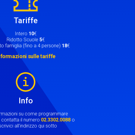
Tariffe
Intero
10
€
Ridotto Scuole
5
€
o famiglia (fino a 4 persone)
18
€
nformazioni sulle tariffe
Info
ormazioni su come programmare
ta contatta il numero
02.3302.0088
o
crivici all'indirizzo qui sotto