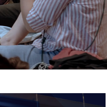
ervizi e accessibilità
Biglietti
ontatti
AQ
Immagine