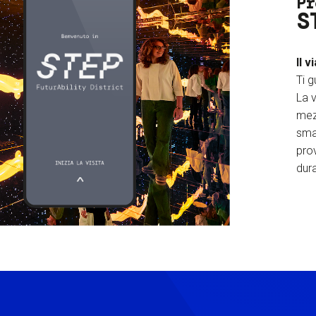
Pr
S
Il v
Ti g
La v
mez
sma
prov
dura