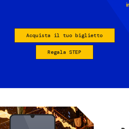
i
Acquista il tuo biglietto
Regala STEP