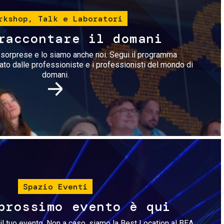
rkshop, Talk e Laboratori
raccontare il domani
i sorprese e lo siamo anche noi. Segui il programma
rato dalle professioniste e i professionisti del mondo di
domani.
Immagine
Spazio Eventi
prossimo evento è qui
il tuo evento. Non a caso, siamo la Best Location al BEA