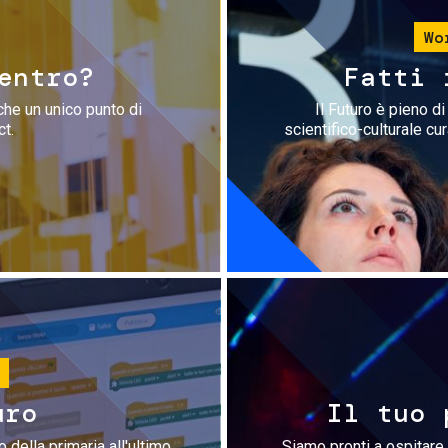
Wo
entro?
Fatti 
che un unico punto di
Il Futuro è pieno d
ct.
scientifico-culturale cu
uro
Il tuo 
 della primaria all'ultimo
Siamo pronti a ospitare 