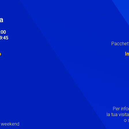
ra
:00
19:45
Pacchett
o
I
Image
Per inf
la tua visi
o s
ei weekend