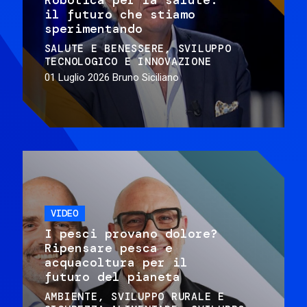
il futuro che stiamo
sperimentando
SALUTE E BENESSERE
SVILUPPO
TECNOLOGICO E INNOVAZIONE
01 Luglio 2026
Bruno Siciliano
VIDEO
I pesci provano dolore?
Ripensare pesca e
acquacoltura per il
futuro del pianeta
AMBIENTE
SVILUPPO RURALE E