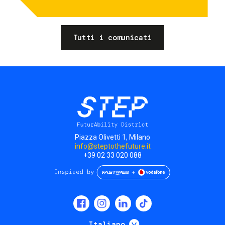
Tutti i comunicati
Piazza Olivetti 1, Milano
info@steptothefuture.it
+39 02 33 020 088
Social
menu
Mostra ulteriori
Italiano