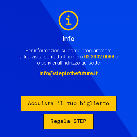
Image
Info
Per informazioni su come programmare
la tua visita contatta il numero
02.3302.0088
o
o scrivici all'indirizzo qui sotto
info@steptothefuture.it
Acquista il tuo biglietto
Regala STEP