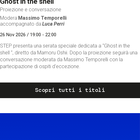
Ghost in the shell
Proiezione e conversazione
Modera
Massimo Temporelli
accompagnato da
Luca Perri
26 Nov 2026 / 19:00 - 22:00
STEP presenta una serata speciale dedicata a "Ghost in the
shell ", diretto da Mamoru Oshii. Dopo la proiezione seguirà una
conversazione moderata da Massimo Temporelli con la
partecipazione di ospiti d'eccezione.
Scopri tutti i titoli