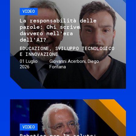
VIDEO
La responsabilità delle
parole: Chi scrive
davvero nell'era
dell'AI?
EDUCAZIONE
SVILUPPO TECNOLOGICO
E INNOVAZIONE
01 Luglio
Giovanni Acerboni, Diego
2026
Fontana
VIDEO
Robotica per la salute: