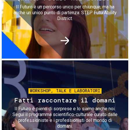
Il Futuro è un percorso unico per chiunque, ma ha
anche un unico punto di partenza: STEP FuturAbility
District.
Immagine
WORKSHOP, TALK E LABORATORI
Fatti raccontare il domani
Il Futuro è pieno di sorprese e lo siamo anche noi.
Segui il programma scientifico-culturale curato dalle
professioniste e i professionisti del mondo di
domani.