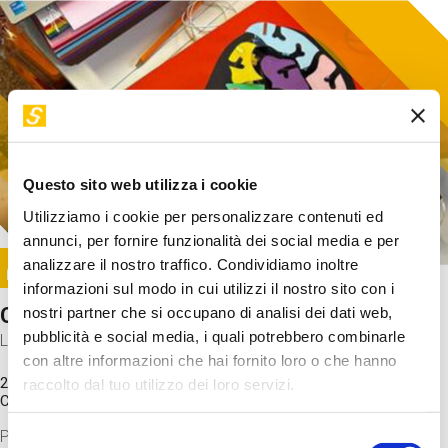
Questo sito web utilizza i cookie
Utilizziamo i cookie per personalizzare contenuti ed
annunci, per fornire funzionalità dei social media e per
Image
analizzare il nostro traffico. Condividiamo inoltre
SUNDAY@STEP
informazioni sul modo in cui utilizzi il nostro sito con i
Come funziona il cervello?
nostri partner che si occupano di analisi dei dati web,
pubblicità e social media, i quali potrebbero combinarle
Laboratorio
con altre informazioni che hai fornito loro o che hanno
20 Set 2026 / 11:15 - 13:00
raccolto dal tuo utilizzo dei loro servizi.
Costo
gratuito
Proveremo a costruire un cervello in cartoncino cercando di
Selezione