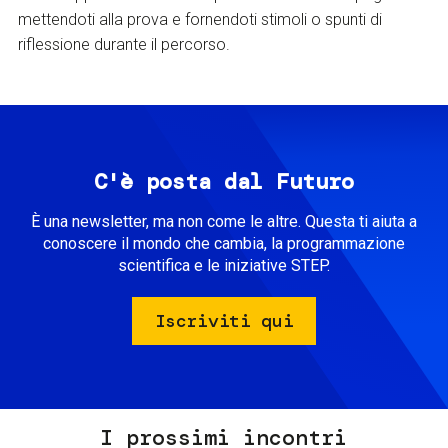
mettendoti alla prova e fornendoti stimoli o spunti di
riflessione durante il percorso.
C'è posta dal Futuro
È una newsletter, ma non come le altre. Questa ti aiuta a
conoscere il mondo che cambia, la programmazione
scientifica e le iniziative STEP.
Iscriviti qui
I prossimi incontri