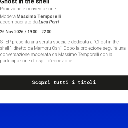
Ghost in the shell
Proiezione e conversazione
Modera
Massimo Temporelli
accompagnato da
Luca Perri
26 Nov 2026 / 19:00 - 22:00
STEP presenta una serata speciale dedicata a "Ghost in the
shell ", diretto da Mamoru Oshii. Dopo la proiezione seguirà una
conversazione moderata da Massimo Temporelli con la
partecipazione di ospiti d'eccezione.
Scopri tutti i titoli