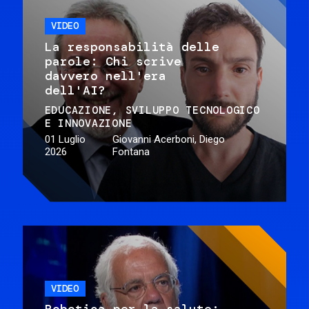
VIDEO
La responsabilità delle
parole: Chi scrive
davvero nell'era
dell'AI?
EDUCAZIONE
SVILUPPO TECNOLOGICO
E INNOVAZIONE
01 Luglio
Giovanni Acerboni, Diego
2026
Fontana
VIDEO
Robotica per la salute: