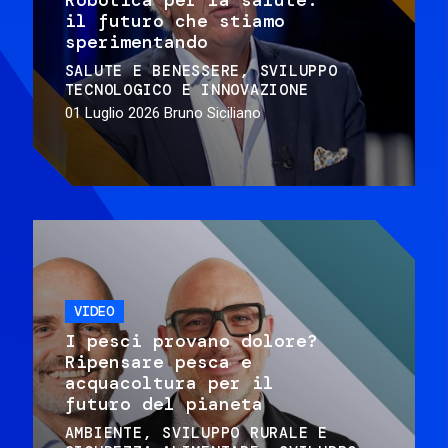
il futuro che stiamo
sperimentando
SALUTE E BENESSERE
SVILUPPO
TECNOLOGICO E INNOVAZIONE
01 Luglio 2026
Bruno Siciliano
VIDEO
I pesci provano dolore?
Ripensare pesca e
acquacoltura per il
futuro del pianeta
AMBIENTE
SVILUPPO RURALE E