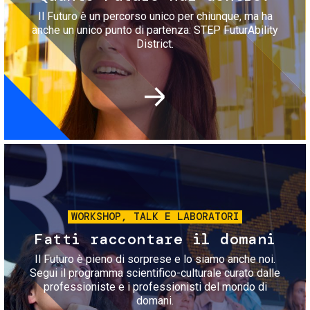
Il Futuro è un percorso unico per chiunque, ma ha
anche un unico punto di partenza: STEP FuturAbility
District.
Immagine
WORKSHOP, TALK E LABORATORI
Fatti raccontare il domani
Il Futuro è pieno di sorprese e lo siamo anche noi.
Segui il programma scientifico-culturale curato dalle
professioniste e i professionisti del mondo di
domani.