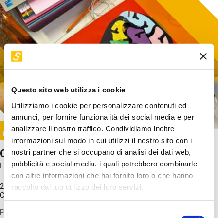
Questo sito web utilizza i cookie
Utilizziamo i cookie per personalizzare contenuti ed
annunci, per fornire funzionalità dei social media e per
Image
analizzare il nostro traffico. Condividiamo inoltre
SUNDAY@STEP
informazioni sul modo in cui utilizzi il nostro sito con i
Come funziona il cervello?
nostri partner che si occupano di analisi dei dati web,
pubblicità e social media, i quali potrebbero combinarle
Laboratorio
con altre informazioni che hai fornito loro o che hanno
20 Set 2026 / 11:15 - 13:00
raccolto dal tuo utilizzo dei loro servizi.
Costo
gratuito
Proveremo a costruire un cervello in cartoncino cercando di
Selezione