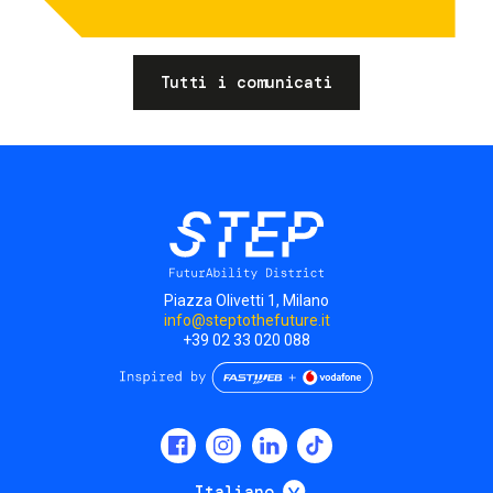
Tutti i comunicati
Piazza Olivetti 1, Milano
info@steptothefuture.it
+39 02 33 020 088
Social
menu
Mostra ulteriori
Italiano