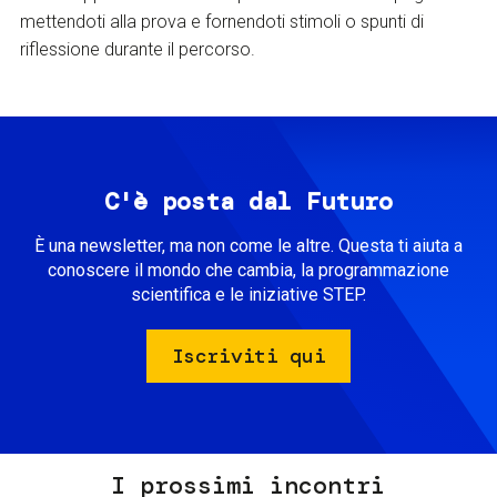
mettendoti alla prova e fornendoti stimoli o spunti di
riflessione durante il percorso.
C'è posta dal Futuro
È una newsletter, ma non come le altre. Questa ti aiuta a
conoscere il mondo che cambia, la programmazione
scientifica e le iniziative STEP.
Iscriviti qui
I prossimi incontri