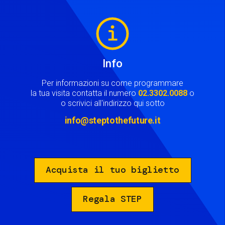
Image
Info
Per informazioni su come programmare
la tua visita contatta il numero
02.3302.0088
o
o scrivici all'indirizzo qui sotto
info@steptothefuture.it
Acquista il tuo biglietto
Regala STEP