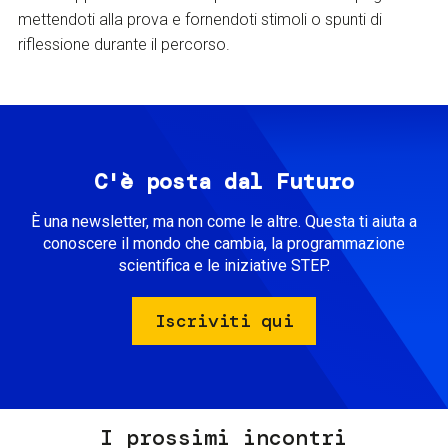
mettendoti alla prova e fornendoti stimoli o spunti di
riflessione durante il percorso.
C'è posta dal Futuro
È una newsletter, ma non come le altre. Questa ti aiuta a
conoscere il mondo che cambia, la programmazione
scientifica e le iniziative STEP.
Iscriviti qui
I prossimi incontri