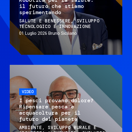
il futuro che stiamo
sperimentando
SALUTE E BENESSERE
SVILUPPO
TECNOLOGICO E INNOVAZIONE
01 Luglio 2026
Bruno Siciliano
VIDEO
I pesci provano dolore?
Ripensare pesca e
acquacoltura per il
futuro del pianeta
AMBIENTE
SVILUPPO RURALE E