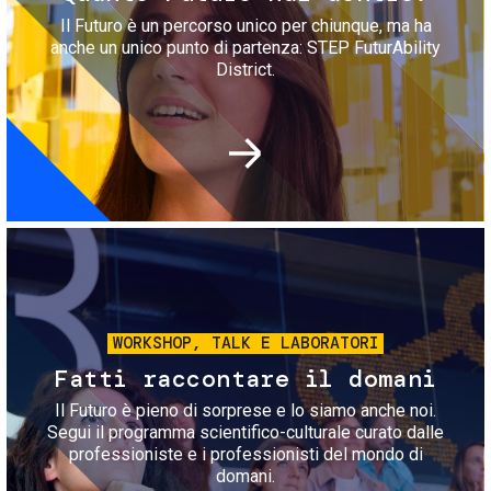
Il Futuro è un percorso unico per chiunque, ma ha
anche un unico punto di partenza: STEP FuturAbility
District.
Immagine
WORKSHOP, TALK E LABORATORI
Fatti raccontare il domani
Il Futuro è pieno di sorprese e lo siamo anche noi.
Segui il programma scientifico-culturale curato dalle
professioniste e i professionisti del mondo di
domani.