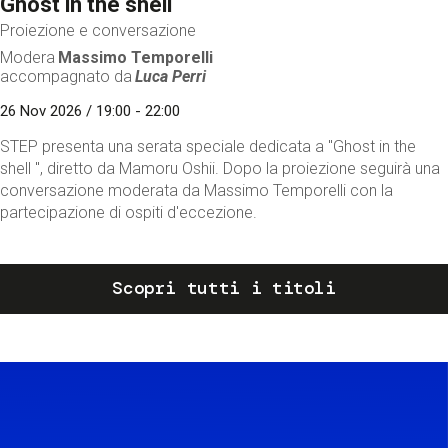
Ghost in the shell
Proiezione e conversazione
Modera
Massimo Temporelli
accompagnato da
Luca Perri
26 Nov 2026 / 19:00 - 22:00
STEP presenta una serata speciale dedicata a "Ghost in the
shell ", diretto da Mamoru Oshii. Dopo la proiezione seguirà una
conversazione moderata da Massimo Temporelli con la
partecipazione di ospiti d'eccezione.
Scopri tutti i titoli