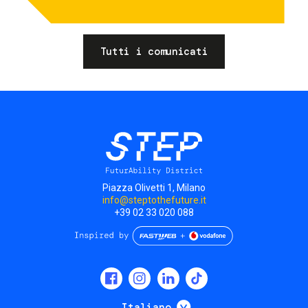
Tutti i comunicati
Piazza Olivetti 1, Milano
info@steptothefuture.it
+39 02 33 020 088
Social
menu
Mostra ulteriori
Italiano