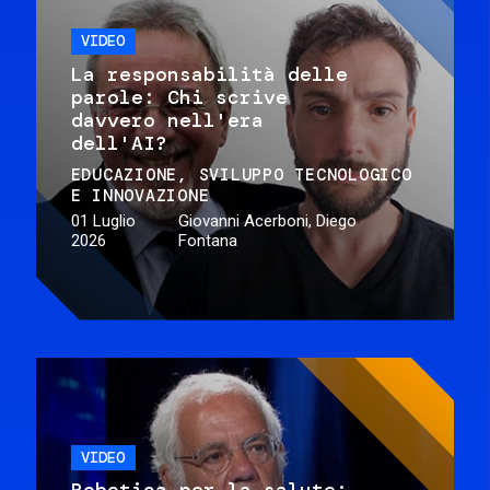
VIDEO
La responsabilità delle
parole: Chi scrive
davvero nell'era
dell'AI?
EDUCAZIONE
SVILUPPO TECNOLOGICO
E INNOVAZIONE
01 Luglio
Giovanni Acerboni, Diego
2026
Fontana
VIDEO
Robotica per la salute: