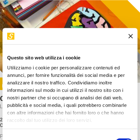
Questo sito web utilizza i cookie
Utilizziamo i cookie per personalizzare contenuti ed
annunci, per fornire funzionalità dei social media e per
Image
analizzare il nostro traffico. Condividiamo inoltre
SUNDAY@STEP
informazioni sul modo in cui utilizzi il nostro sito con i
Come funziona il cervello?
nostri partner che si occupano di analisi dei dati web,
pubblicità e social media, i quali potrebbero combinarle
Laboratorio
con altre informazioni che hai fornito loro o che hanno
20 Set 2026 / 11:15 - 13:00
raccolto dal tuo utilizzo dei loro servizi.
Costo
gratuito
Proveremo a costruire un cervello in cartoncino cercando di
Selezione