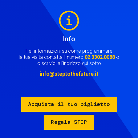
Image
Info
Per informazioni su come programmare
la tua visita contatta il numero
02.3302.0088
o
o scrivici all'indirizzo qui sotto
info@steptothefuture.it
Acquista il tuo biglietto
Regala STEP