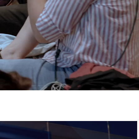
ervizi e accessibilità
Biglietti
ontatti
AQ
Immagine