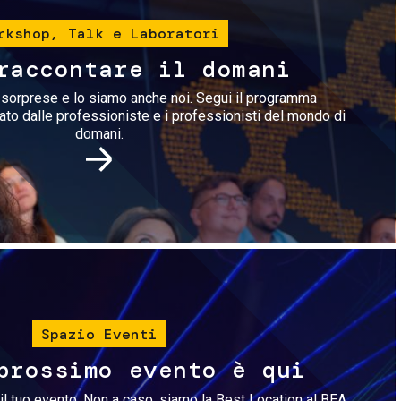
rkshop, Talk e Laboratori
raccontare il domani
i sorprese e lo siamo anche noi. Segui il programma
rato dalle professioniste e i professionisti del mondo di
domani.
Immagine
Spazio Eventi
prossimo evento è qui
il tuo evento. Non a caso, siamo la Best Location al BEA