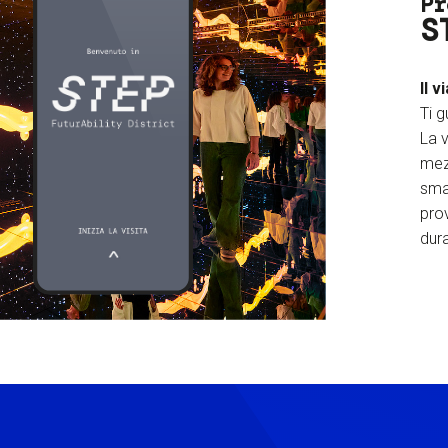
Pr
S
Il v
Ti g
La v
mez
sma
prov
dura