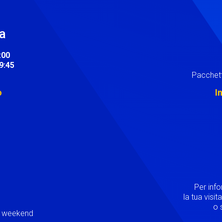
ra
:00
19:45
Pacchett
o
I
Image
Per inf
la tua visi
o s
ei weekend