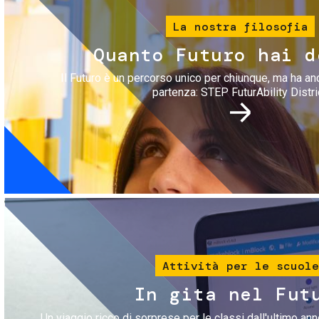
La nostra filosofia
Quanto Futuro hai d
Il Futuro è un percorso unico per chiunque, ma ha an
partenza: STEP FuturAbility Distri
Immagine
Attività per le scuole
In gita nel Fut
Un viaggio ricco di sorprese per le classi dall'ultimo anno