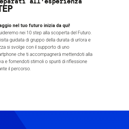
eparati all'esperienza
TEP
iaggio nel tuo futuro inizia da qui!
uideremo nei 10 step alla scoperta del Futuro.
isita guidata di gruppo della durata di un’ora e
za si svolge con il supporto di uno
rtphone che ti accompagnerà mettendoti alla
a e fornendoti stimoli o spunti di riflessione
nte il percorso.