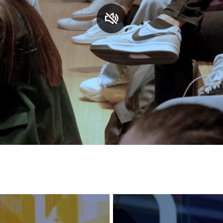
S
C
F