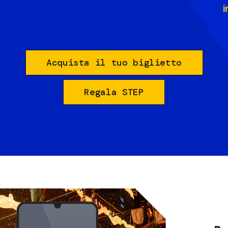
i
Acquista il tuo biglietto
Regala STEP