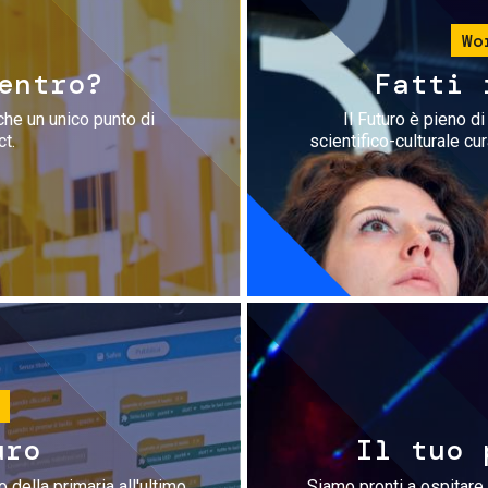
Wo
entro?
Fatti 
che un unico punto di
Il Futuro è pieno d
ct.
scientifico-culturale cu
uro
Il tuo 
 della primaria all'ultimo
Siamo pronti a ospitare 