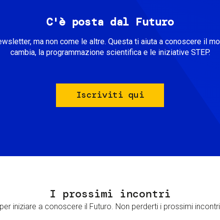
C'è posta dal Futuro
ewsletter, ma non come le altre. Questa ti aiuta a conoscere il m
cambia, la programmazione scientifica e le iniziative STEP.
Iscriviti qui
I prossimi incontri
er iniziare a conoscere il Futuro. Non perderti i prossimi incontri 