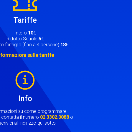
Tariffe
Intero
10
€
Ridotto Scuole
5
€
o famiglia (fino a 4 persone)
18
€
nformazioni sulle tariffe
Info
ormazioni su come programmare
ta contatta il numero
02.3302.0088
o
crivici all'indirizzo qui sotto