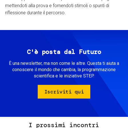
mettendoti alla prova e fornendoti stimoli o spunti di
riflessione durante il percorso.
C'è posta dal Futuro
È una newsletter, ma non come le altre. Questa ti aiuta a
conoscere il mondo che cambia, la programmazione
scientifica e le iniziative STEP.
Iscriviti qui
I prossimi incontri