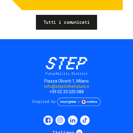
Tutti i comunicati
Piazza Olivetti 1, Milano
info@steptothefuture.it
+39 02 33 020 088
Social
menu
Mostra ulteriori
Italiano