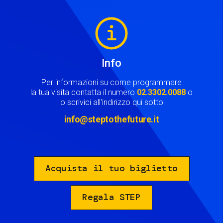
Image
Info
Per informazioni su come programmare
la tua visita contatta il numero
02.3302.0088
o
o scrivici all'indirizzo qui sotto
info@steptothefuture.it
Acquista il tuo biglietto
Regala STEP