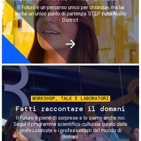
Il Futuro è un percorso unico per chiunque, ma ha
anche un unico punto di partenza: STEP FuturAbility
District.
Immagine
WORKSHOP, TALK E LABORATORI
Fatti raccontare il domani
Il Futuro è pieno di sorprese e lo siamo anche noi.
Segui il programma scientifico-culturale curato dalle
professioniste e i professionisti del mondo di
domani.