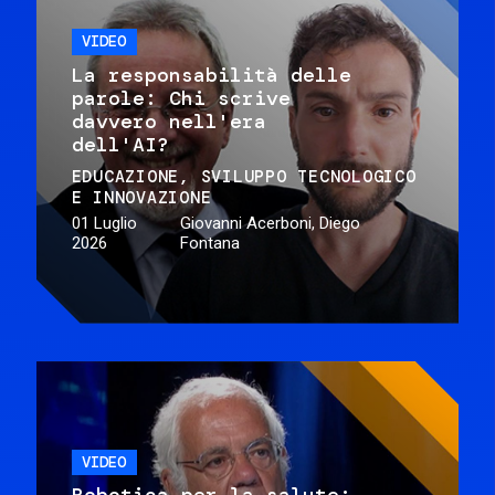
VIDEO
La responsabilità delle
parole: Chi scrive
davvero nell'era
dell'AI?
EDUCAZIONE
SVILUPPO TECNOLOGICO
E INNOVAZIONE
01 Luglio
Giovanni Acerboni, Diego
2026
Fontana
VIDEO
Robotica per la salute: