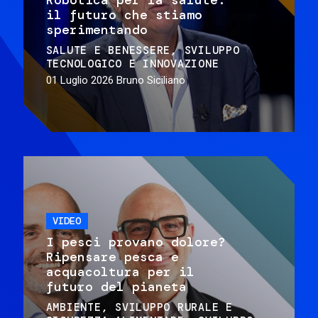
il futuro che stiamo
sperimentando
SALUTE E BENESSERE
SVILUPPO
TECNOLOGICO E INNOVAZIONE
01 Luglio 2026
Bruno Siciliano
VIDEO
I pesci provano dolore?
Ripensare pesca e
acquacoltura per il
futuro del pianeta
AMBIENTE
SVILUPPO RURALE E