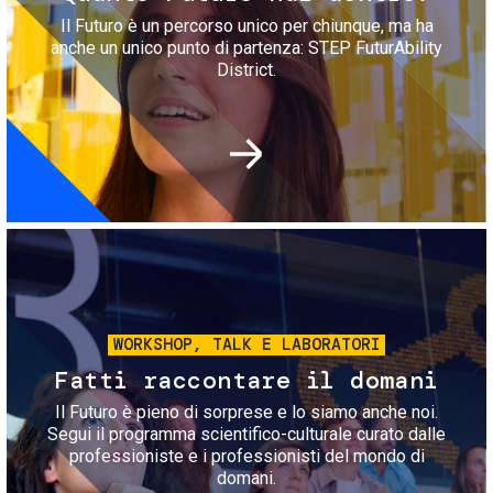
Il Futuro è un percorso unico per chiunque, ma ha
anche un unico punto di partenza: STEP FuturAbility
District.
Immagine
WORKSHOP, TALK E LABORATORI
Fatti raccontare il domani
Il Futuro è pieno di sorprese e lo siamo anche noi.
Segui il programma scientifico-culturale curato dalle
professioniste e i professionisti del mondo di
domani.