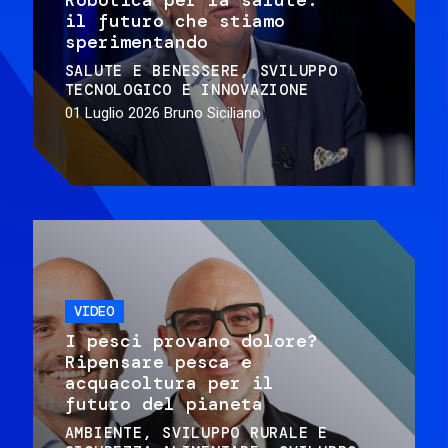
il futuro che stiamo
sperimentando
SALUTE E BENESSERE
SVILUPPO
TECNOLOGICO E INNOVAZIONE
01 Luglio 2026
Bruno Siciliano
VIDEO
I pesci provano dolore?
Ripensare pesca e
acquacoltura per il
futuro del pianeta
AMBIENTE
SVILUPPO RURALE E