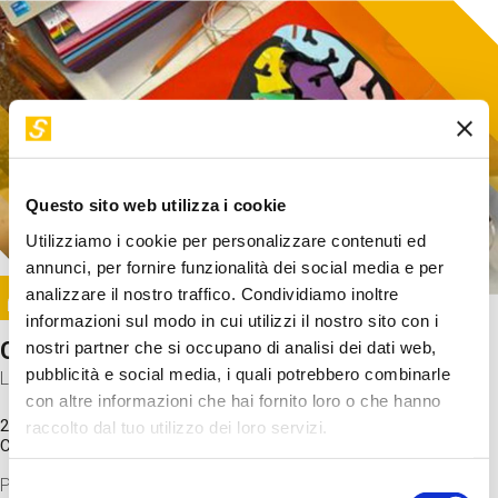
Questo sito web utilizza i cookie
Utilizziamo i cookie per personalizzare contenuti ed
annunci, per fornire funzionalità dei social media e per
Image
analizzare il nostro traffico. Condividiamo inoltre
SUNDAY@STEP
informazioni sul modo in cui utilizzi il nostro sito con i
Come funziona il cervello?
nostri partner che si occupano di analisi dei dati web,
pubblicità e social media, i quali potrebbero combinarle
Laboratorio
con altre informazioni che hai fornito loro o che hanno
20 Set 2026 / 11:15 - 13:00
raccolto dal tuo utilizzo dei loro servizi.
Costo
gratuito
Proveremo a costruire un cervello in cartoncino cercando di
Selezione