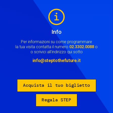
Image
Info
Per informazioni su come programmare
la tua visita contatta il numero
02.3302.0088
o
o scrivici all'indirizzo qui sotto
info@steptothefuture.it
Acquista il tuo biglietto
Regala STEP