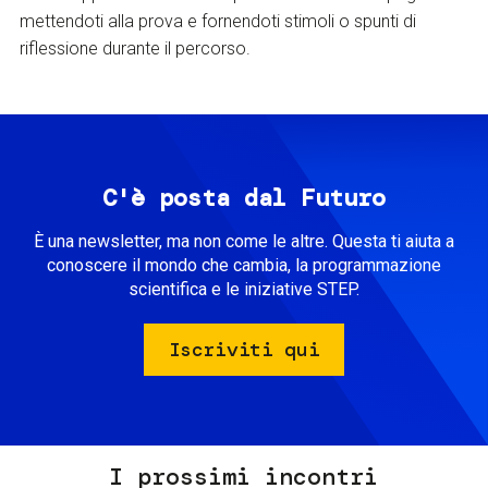
mettendoti alla prova e fornendoti stimoli o spunti di
riflessione durante il percorso.
C'è posta dal Futuro
È una newsletter, ma non come le altre. Questa ti aiuta a
conoscere il mondo che cambia, la programmazione
scientifica e le iniziative STEP.
Iscriviti qui
I prossimi incontri