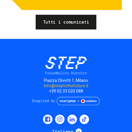
Tutti i comunicati
Piazza Olivetti 1, Milano
info@steptothefuture.it
+39 02 33 020 088
Social
menu
Mostra ulteriori
Italiano