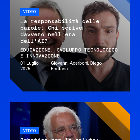
VIDEO
La responsabilità delle
parole: Chi scrive
davvero nell'era
dell'AI?
EDUCAZIONE
SVILUPPO TECNOLOGICO
E INNOVAZIONE
01 Luglio
Giovanni Acerboni, Diego
2026
Fontana
VIDEO
Robotica per la salute: