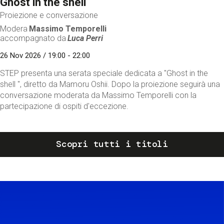
Ghost in the shell
Proiezione e conversazione
Modera
Massimo Temporelli
accompagnato da
Luca Perri
26 Nov 2026 / 19:00 - 22:00
STEP presenta una serata speciale dedicata a "Ghost in the
shell ", diretto da Mamoru Oshii. Dopo la proiezione seguirà una
conversazione moderata da Massimo Temporelli con la
partecipazione di ospiti d'eccezione.
Scopri tutti i titoli