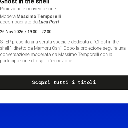
Ghost in the shell
Proiezione e conversazione
Modera
Massimo Temporelli
accompagnato da
Luca Perri
26 Nov 2026 / 19:00 - 22:00
STEP presenta una serata speciale dedicata a "Ghost in the
shell ", diretto da Mamoru Oshii. Dopo la proiezione seguirà una
conversazione moderata da Massimo Temporelli con la
partecipazione di ospiti d'eccezione.
Scopri tutti i titoli