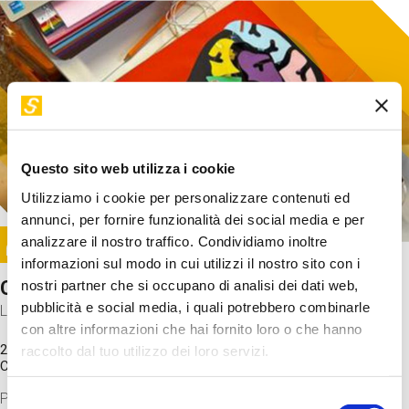
Questo sito web utilizza i cookie
Utilizziamo i cookie per personalizzare contenuti ed
annunci, per fornire funzionalità dei social media e per
Image
analizzare il nostro traffico. Condividiamo inoltre
SUNDAY@STEP
informazioni sul modo in cui utilizzi il nostro sito con i
Come funziona il cervello?
nostri partner che si occupano di analisi dei dati web,
pubblicità e social media, i quali potrebbero combinarle
Laboratorio
con altre informazioni che hai fornito loro o che hanno
20 Set 2026 / 11:15 - 13:00
raccolto dal tuo utilizzo dei loro servizi.
Costo
gratuito
Proveremo a costruire un cervello in cartoncino cercando di
Selezione