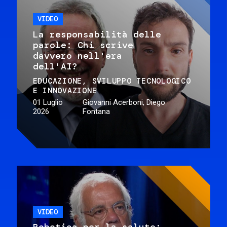
VIDEO
La responsabilità delle
parole: Chi scrive
davvero nell'era
dell'AI?
EDUCAZIONE
SVILUPPO TECNOLOGICO
E INNOVAZIONE
01 Luglio
Giovanni Acerboni, Diego
2026
Fontana
VIDEO
Robotica per la salute: