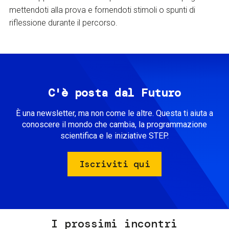
mettendoti alla prova e fornendoti stimoli o spunti di
riflessione durante il percorso.
C'è posta dal Futuro
È una newsletter, ma non come le altre. Questa ti aiuta a
conoscere il mondo che cambia, la programmazione
scientifica e le iniziative STEP.
Iscriviti qui
I prossimi incontri