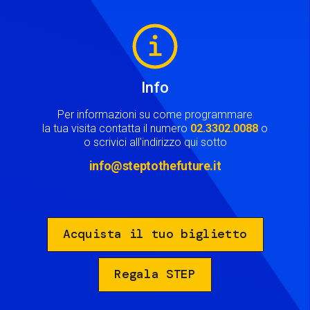
Image
Info
Per informazioni su come programmare
la tua visita contatta il numero
02.3302.0088
o
o scrivici all'indirizzo qui sotto
info@steptothefuture.it
Acquista il tuo biglietto
Regala STEP