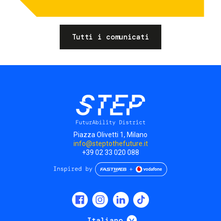
Tutti i comunicati
Piazza Olivetti 1, Milano
info@steptothefuture.it
+39 02 33 020 088
Social
menu
Mostra ulteriori
Italiano