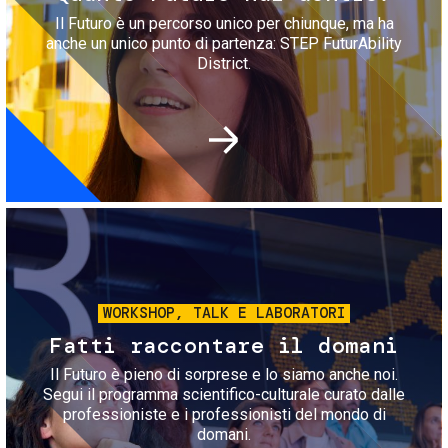
Il Futuro è un percorso unico per chiunque, ma ha
anche un unico punto di partenza: STEP FuturAbility
District.
Immagine
WORKSHOP, TALK E LABORATORI
Fatti raccontare il domani
Il Futuro è pieno di sorprese e lo siamo anche noi.
Segui il programma scientifico-culturale curato dalle
professioniste e i professionisti del mondo di
domani.