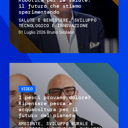
il futuro che stiamo
sperimentando
SALUTE E BENESSERE
SVILUPPO
TECNOLOGICO E INNOVAZIONE
01 Luglio 2026
Bruno Siciliano
VIDEO
I pesci provano dolore?
Ripensare pesca e
acquacoltura per il
futuro del pianeta
AMBIENTE
SVILUPPO RURALE E