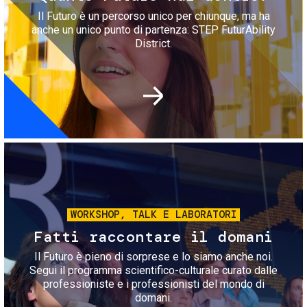
Il Futuro è un percorso unico per chiunque, ma ha
anche un unico punto di partenza: STEP FuturAbility
District.
Immagine
WORKSHOP, TALK E LABORATORI
Fatti raccontare il domani
Il Futuro è pieno di sorprese e lo siamo anche noi.
Segui il programma scientifico-culturale curato dalle
professioniste e i professionisti del mondo di
domani.