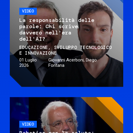
VIDEO
La responsabilità delle
parole: Chi scrive
davvero nell'era
dell'AI?
EDUCAZIONE
SVILUPPO TECNOLOGICO
E INNOVAZIONE
01 Luglio
Giovanni Acerboni, Diego
2026
Fontana
VIDEO
Robotica per la salute: