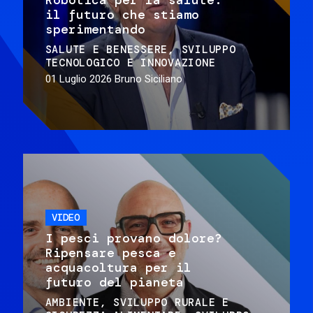
il futuro che stiamo
sperimentando
SALUTE E BENESSERE
SVILUPPO
TECNOLOGICO E INNOVAZIONE
01 Luglio 2026
Bruno Siciliano
VIDEO
I pesci provano dolore?
Ripensare pesca e
acquacoltura per il
futuro del pianeta
AMBIENTE
SVILUPPO RURALE E