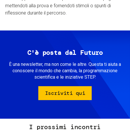
mettendoti alla prova e fornendoti stimoli o spunti di
riflessione durante il percorso.
C'è posta dal Futuro
È una newsletter, ma non come le altre. Questa ti aiuta a
conoscere il mondo che cambia, la programmazione
scientifica e le iniziative STEP.
Iscriviti qui
I prossimi incontri