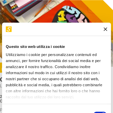
Questo sito web utilizza i cookie
Utilizziamo i cookie per personalizzare contenuti ed
annunci, per fornire funzionalità dei social media e per
Image
analizzare il nostro traffico. Condividiamo inoltre
SUNDAY@STEP
informazioni sul modo in cui utilizzi il nostro sito con i
Come funziona il cervello?
nostri partner che si occupano di analisi dei dati web,
pubblicità e social media, i quali potrebbero combinarle
Laboratorio
con altre informazioni che hai fornito loro o che hanno
20 Set 2026 / 11:15 - 13:00
raccolto dal tuo utilizzo dei loro servizi.
Costo
gratuito
Proveremo a costruire un cervello in cartoncino cercando di
Selezione