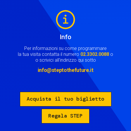
Image
Info
Per informazioni su come programmare
la tua visita contatta il numero
02.3302.0088
o
o scrivici all'indirizzo qui sotto
info@steptothefuture.it
Acquista il tuo biglietto
Regala STEP