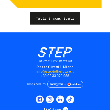
Tutti i comunicati
Piazza Olivetti 1, Milano
info@steptothefuture.it
+39 02 33 020 088
Social
menu
Mostra ulteriori
Italiano