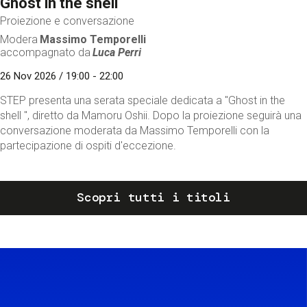
Ghost in the shell
Proiezione e conversazione
Modera
Massimo Temporelli
accompagnato da
Luca Perri
26 Nov 2026 / 19:00 - 22:00
STEP presenta una serata speciale dedicata a "Ghost in the
shell ", diretto da Mamoru Oshii. Dopo la proiezione seguirà una
conversazione moderata da Massimo Temporelli con la
partecipazione di ospiti d'eccezione.
Scopri tutti i titoli