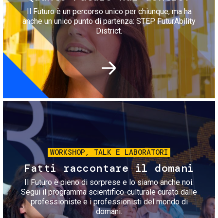
Il Futuro è un percorso unico per chiunque, ma ha
anche un unico punto di partenza: STEP FuturAbility
District.
Immagine
WORKSHOP, TALK E LABORATORI
Fatti raccontare il domani
Il Futuro è pieno di sorprese e lo siamo anche noi.
Segui il programma scientifico-culturale curato dalle
professioniste e i professionisti del mondo di
domani.