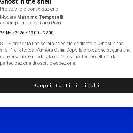
Ghost in the shell
Proiezione e conversazione
Modera
Massimo Temporelli
accompagnato da
Luca Perri
26 Nov 2026 / 19:00 - 22:00
STEP presenta una serata speciale dedicata a "Ghost in the
shell ", diretto da Mamoru Oshii. Dopo la proiezione seguirà una
conversazione moderata da Massimo Temporelli con la
partecipazione di ospiti d'eccezione.
Scopri tutti i titoli