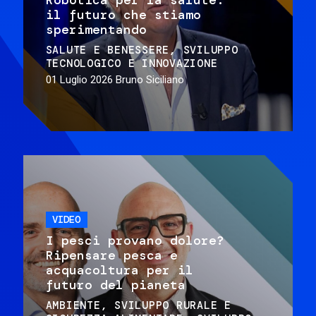
il futuro che stiamo
sperimentando
SALUTE E BENESSERE
SVILUPPO
TECNOLOGICO E INNOVAZIONE
01 Luglio 2026
Bruno Siciliano
VIDEO
I pesci provano dolore?
Ripensare pesca e
acquacoltura per il
futuro del pianeta
AMBIENTE
SVILUPPO RURALE E