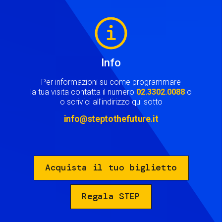
Image
Info
Per informazioni su come programmare
la tua visita contatta il numero
02.3302.0088
o
o scrivici all'indirizzo qui sotto
info@steptothefuture.it
Acquista il tuo biglietto
Regala STEP