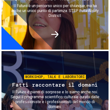
Il Futuro è un percorso unico per chiunque, ma ha
anche un unico punto di partenza: STEP FuturAbility
District.
Immagine
WORKSHOP, TALK E LABORATORI
Fatti raccontare il domani
Il Futuro è pieno di sorprese e lo siamo anche noi.
Segui il programma scientifico-culturale curato dalle
professioniste e i professionisti del mondo di
domani.