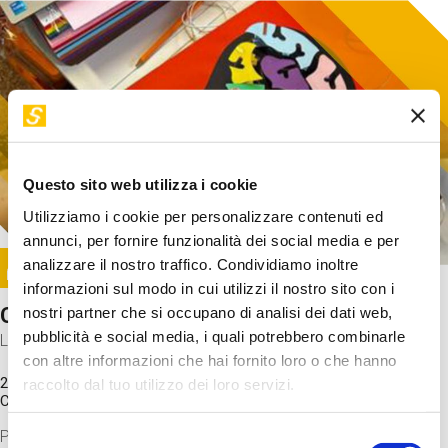
Questo sito web utilizza i cookie
Utilizziamo i cookie per personalizzare contenuti ed
annunci, per fornire funzionalità dei social media e per
Image
analizzare il nostro traffico. Condividiamo inoltre
SUNDAY@STEP
informazioni sul modo in cui utilizzi il nostro sito con i
Come funziona il cervello?
nostri partner che si occupano di analisi dei dati web,
pubblicità e social media, i quali potrebbero combinarle
Laboratorio
con altre informazioni che hai fornito loro o che hanno
20 Set 2026 / 11:15 - 13:00
raccolto dal tuo utilizzo dei loro servizi.
Costo
gratuito
Proveremo a costruire un cervello in cartoncino cercando di
Selezione