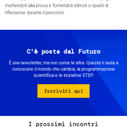
mettendoti alla prova e fornendoti stimoli o spunti di
riflessione durante il percorso.
C'è posta dal Futuro
È una newsletter, ma non come le altre. Questa ti aiuta a
conoscere il mondo che cambia, la programmazione
scientifica e le iniziative STEP.
Iscriviti qui
I prossimi incontri