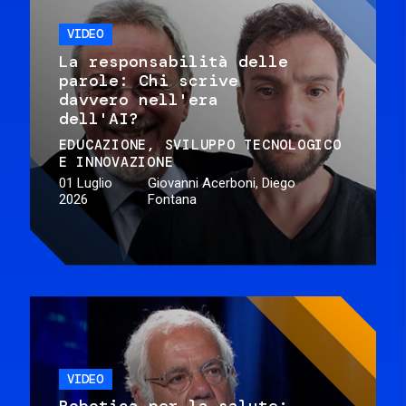
VIDEO
La responsabilità delle
parole: Chi scrive
davvero nell'era
dell'AI?
EDUCAZIONE
SVILUPPO TECNOLOGICO
E INNOVAZIONE
01 Luglio
Giovanni Acerboni, Diego
2026
Fontana
VIDEO
Robotica per la salute: