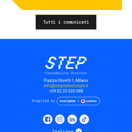
Tutti i comunicati
Piazza Olivetti 1, Milano
info@steptothefuture.it
+39 02 33 020 088
Social
menu
Mostra ulteriori
Italiano