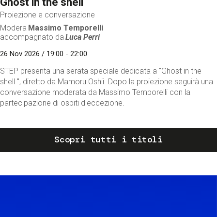
Ghost in the shell
Proiezione e conversazione
Modera
Massimo Temporelli
accompagnato da
Luca Perri
26 Nov 2026 / 19:00 - 22:00
STEP presenta una serata speciale dedicata a "Ghost in the
shell ", diretto da Mamoru Oshii. Dopo la proiezione seguirà una
conversazione moderata da Massimo Temporelli con la
partecipazione di ospiti d'eccezione.
Scopri tutti i titoli