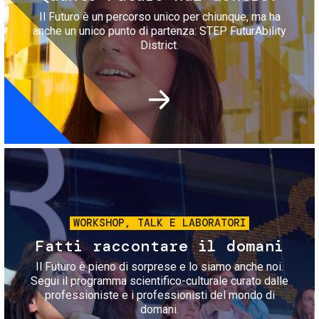
Il Futuro è un percorso unico per chiunque, ma ha
anche un unico punto di partenza: STEP FuturAbility
District.
Immagine
WORKSHOP, TALK E LABORATORI
Fatti raccontare il domani
Il Futuro è pieno di sorprese e lo siamo anche noi.
Segui il programma scientifico-culturale curato dalle
professioniste e i professionisti del mondo di
domani.