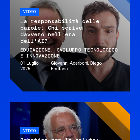
VIDEO
La responsabilità delle
parole: Chi scrive
davvero nell'era
dell'AI?
EDUCAZIONE
SVILUPPO TECNOLOGICO
E INNOVAZIONE
01 Luglio
Giovanni Acerboni, Diego
2026
Fontana
VIDEO
Robotica per la salute: