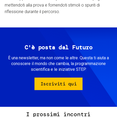
mettendoti alla prova e fornendoti stimoli o spunti di
riflessione durante il percorso.
C'è posta dal Futuro
È una newsletter, ma non come le altre. Questa ti aiuta a
conoscere il mondo che cambia, la programmazione
scientifica e le iniziative STEP.
Iscriviti qui
I prossimi incontri