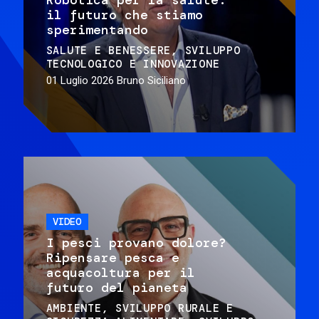
il futuro che stiamo
sperimentando
SALUTE E BENESSERE
SVILUPPO
TECNOLOGICO E INNOVAZIONE
01 Luglio 2026
Bruno Siciliano
VIDEO
I pesci provano dolore?
Ripensare pesca e
acquacoltura per il
futuro del pianeta
AMBIENTE
SVILUPPO RURALE E