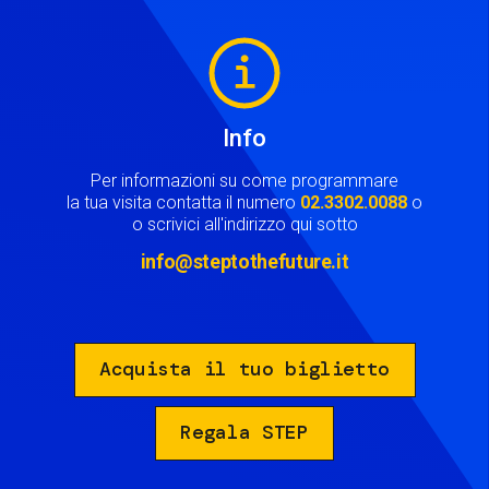
Image
Info
Per informazioni su come programmare
la tua visita contatta il numero
02.3302.0088
o
o scrivici all'indirizzo qui sotto
info@steptothefuture.it
Acquista il tuo biglietto
Regala STEP