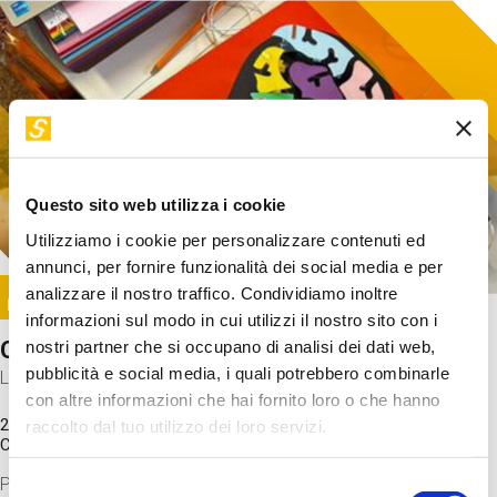
Questo sito web utilizza i cookie
Utilizziamo i cookie per personalizzare contenuti ed
annunci, per fornire funzionalità dei social media e per
Image
analizzare il nostro traffico. Condividiamo inoltre
SUNDAY@STEP
informazioni sul modo in cui utilizzi il nostro sito con i
Come funziona il cervello?
nostri partner che si occupano di analisi dei dati web,
pubblicità e social media, i quali potrebbero combinarle
Laboratorio
con altre informazioni che hai fornito loro o che hanno
20 Set 2026 / 11:15 - 13:00
raccolto dal tuo utilizzo dei loro servizi.
Costo
gratuito
Proveremo a costruire un cervello in cartoncino cercando di
Selezione