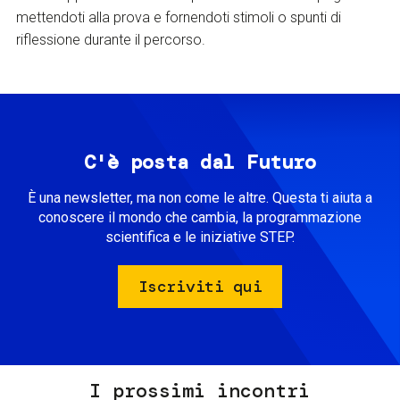
mettendoti alla prova e fornendoti stimoli o spunti di
riflessione durante il percorso.
C'è posta dal Futuro
È una newsletter, ma non come le altre. Questa ti aiuta a
conoscere il mondo che cambia, la programmazione
scientifica e le iniziative STEP.
Iscriviti qui
I prossimi incontri