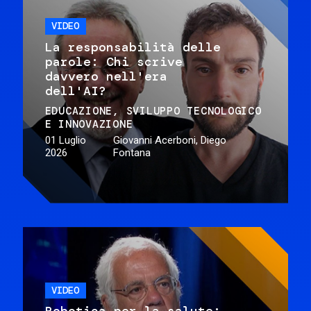
VIDEO
La responsabilità delle
parole: Chi scrive
davvero nell'era
dell'AI?
EDUCAZIONE
SVILUPPO TECNOLOGICO
E INNOVAZIONE
01 Luglio
Giovanni Acerboni, Diego
2026
Fontana
VIDEO
Robotica per la salute: