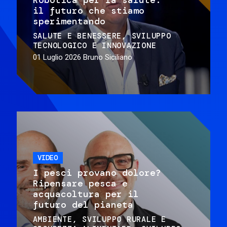
il futuro che stiamo
sperimentando
SALUTE E BENESSERE
SVILUPPO
TECNOLOGICO E INNOVAZIONE
01 Luglio 2026
Bruno Siciliano
VIDEO
I pesci provano dolore?
Ripensare pesca e
acquacoltura per il
futuro del pianeta
AMBIENTE
SVILUPPO RURALE E