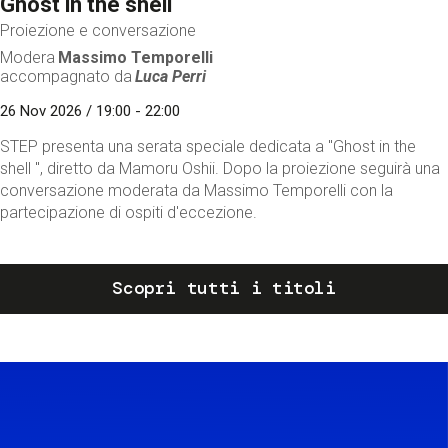
Ghost in the shell
Proiezione e conversazione
Modera
Massimo Temporelli
accompagnato da
Luca Perri
26 Nov 2026 / 19:00 - 22:00
STEP presenta una serata speciale dedicata a "Ghost in the
shell ", diretto da Mamoru Oshii. Dopo la proiezione seguirà una
conversazione moderata da Massimo Temporelli con la
partecipazione di ospiti d'eccezione.
Scopri tutti i titoli