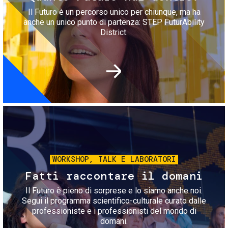
Il Futuro è un percorso unico per chiunque, ma ha
anche un unico punto di partenza: STEP FuturAbility
District.
Immagine
WORKSHOP, TALK E LABORATORI
Fatti raccontare il domani
Il Futuro è pieno di sorprese e lo siamo anche noi.
Segui il programma scientifico-culturale curato dalle
professioniste e i professionisti del mondo di
domani.