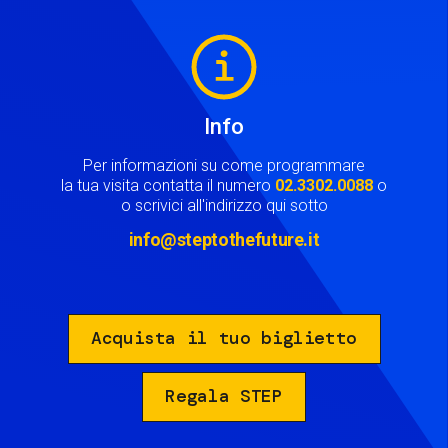
Image
Info
Per informazioni su come programmare
la tua visita contatta il numero
02.3302.0088
o
o scrivici all'indirizzo qui sotto
info@steptothefuture.it
Acquista il tuo biglietto
Regala STEP