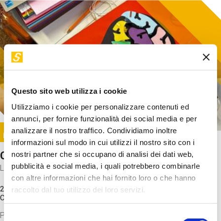
Questo sito web utilizza i cookie
Utilizziamo i cookie per personalizzare contenuti ed
annunci, per fornire funzionalità dei social media e per
Image
analizzare il nostro traffico. Condividiamo inoltre
SUNDAY@STEP
informazioni sul modo in cui utilizzi il nostro sito con i
Come funziona il cervello?
nostri partner che si occupano di analisi dei dati web,
pubblicità e social media, i quali potrebbero combinarle
Laboratorio
con altre informazioni che hai fornito loro o che hanno
20 Set 2026 / 11:15 - 13:00
raccolto dal tuo utilizzo dei loro servizi.
Costo
gratuito
Proveremo a costruire un cervello in cartoncino cercando di
Selezione