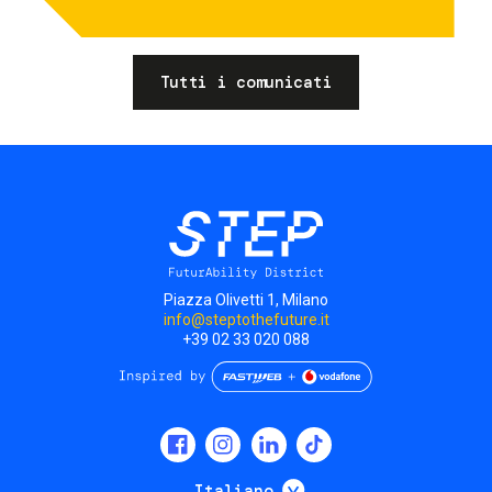
Tutti i comunicati
Piazza Olivetti 1, Milano
info@steptothefuture.it
+39 02 33 020 088
Social
menu
Mostra ulteriori
Italiano