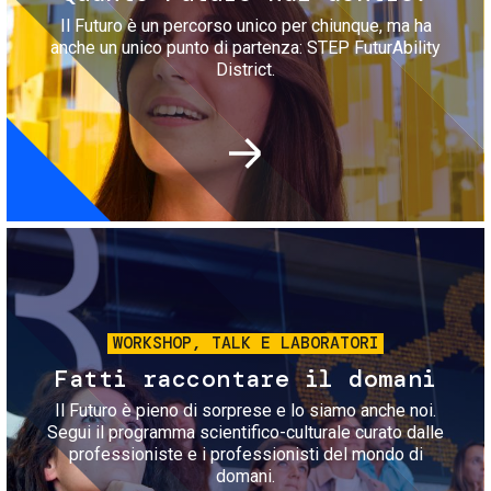
Il Futuro è un percorso unico per chiunque, ma ha
anche un unico punto di partenza: STEP FuturAbility
District.
Immagine
WORKSHOP, TALK E LABORATORI
Fatti raccontare il domani
Il Futuro è pieno di sorprese e lo siamo anche noi.
Segui il programma scientifico-culturale curato dalle
professioniste e i professionisti del mondo di
domani.