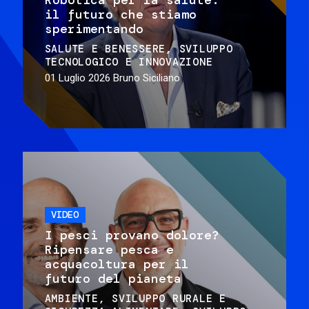
il futuro che stiamo
sperimentando
SALUTE E BENESSERE
SVILUPPO
TECNOLOGICO E INNOVAZIONE
01 Luglio 2026
Bruno Siciliano
VIDEO
I pesci provano dolore?
Ripensare pesca e
acquacoltura per il
futuro del pianeta
AMBIENTE
SVILUPPO RURALE E