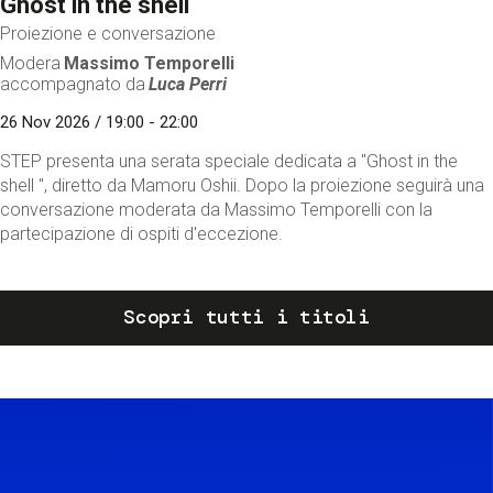
Ghost in the shell
Proiezione e conversazione
Modera
Massimo Temporelli
accompagnato da
Luca Perri
26 Nov 2026 / 19:00 - 22:00
STEP presenta una serata speciale dedicata a "Ghost in the
shell ", diretto da Mamoru Oshii. Dopo la proiezione seguirà una
conversazione moderata da Massimo Temporelli con la
partecipazione di ospiti d'eccezione.
Scopri tutti i titoli