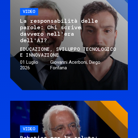
VIDEO
La responsabilità delle
parole: Chi scrive
davvero nell'era
dell'AI?
EDUCAZIONE
SVILUPPO TECNOLOGICO
E INNOVAZIONE
01 Luglio
Giovanni Acerboni, Diego
2026
Fontana
VIDEO
Robotica per la salute: