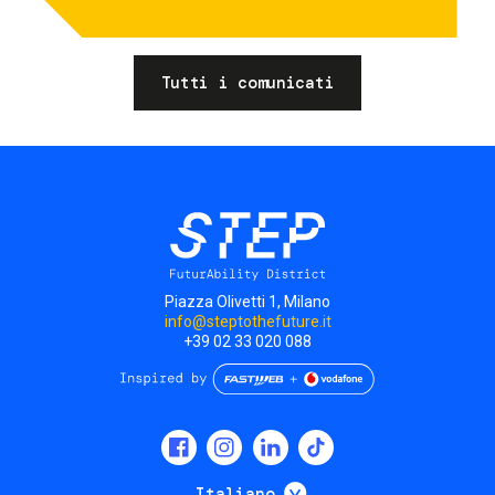
Tutti i comunicati
Piazza Olivetti 1, Milano
info@steptothefuture.it
+39 02 33 020 088
Social
menu
Mostra ulteriori
Italiano