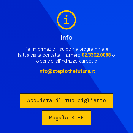
Image
Info
Per informazioni su come programmare
la tua visita contatta il numero
02.3302.0088
o
o scrivici all'indirizzo qui sotto
info@steptothefuture.it
Acquista il tuo biglietto
Regala STEP