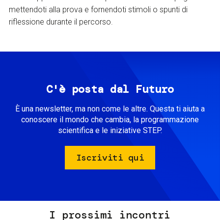
mettendoti alla prova e fornendoti stimoli o spunti di
riflessione durante il percorso.
C'è posta dal Futuro
È una newsletter, ma non come le altre. Questa ti aiuta a
conoscere il mondo che cambia, la programmazione
scientifica e le iniziative STEP.
Iscriviti qui
I prossimi incontri