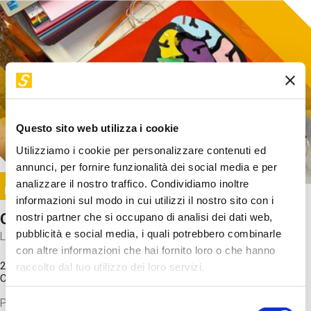
Questo sito web utilizza i cookie
Utilizziamo i cookie per personalizzare contenuti ed
annunci, per fornire funzionalità dei social media e per
Image
analizzare il nostro traffico. Condividiamo inoltre
SUNDAY@STEP
informazioni sul modo in cui utilizzi il nostro sito con i
Come funziona il cervello?
nostri partner che si occupano di analisi dei dati web,
pubblicità e social media, i quali potrebbero combinarle
Laboratorio
con altre informazioni che hai fornito loro o che hanno
20 Set 2026 / 11:15 - 13:00
raccolto dal tuo utilizzo dei loro servizi.
Costo
gratuito
Proveremo a costruire un cervello in cartoncino cercando di
Selezione