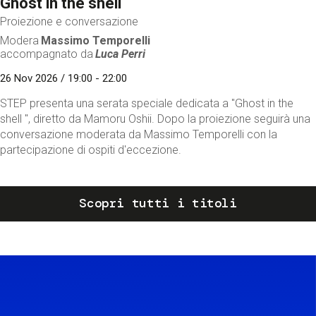
Ghost in the shell
Proiezione e conversazione
Modera
Massimo Temporelli
accompagnato da
Luca Perri
26 Nov 2026 / 19:00 - 22:00
STEP presenta una serata speciale dedicata a "Ghost in the
shell ", diretto da Mamoru Oshii. Dopo la proiezione seguirà una
conversazione moderata da Massimo Temporelli con la
partecipazione di ospiti d'eccezione.
Scopri tutti i titoli