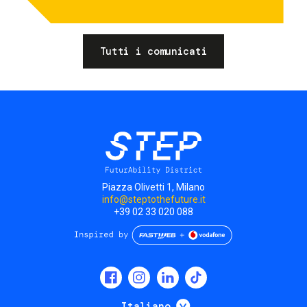
Tutti i comunicati
Piazza Olivetti 1, Milano
info@steptothefuture.it
+39 02 33 020 088
Social
menu
Mostra ulteriori
Italiano