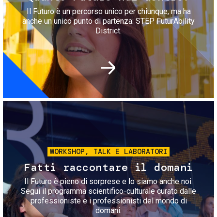
Il Futuro è un percorso unico per chiunque, ma ha
anche un unico punto di partenza: STEP FuturAbility
District.
Immagine
WORKSHOP, TALK E LABORATORI
Fatti raccontare il domani
Il Futuro è pieno di sorprese e lo siamo anche noi.
Segui il programma scientifico-culturale curato dalle
professioniste e i professionisti del mondo di
domani.