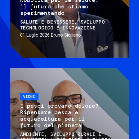
il futuro che stiamo
sperimentando
SALUTE E BENESSERE
SVILUPPO
TECNOLOGICO E INNOVAZIONE
01 Luglio 2026
Bruno Siciliano
VIDEO
I pesci provano dolore?
Ripensare pesca e
acquacoltura per il
futuro del pianeta
AMBIENTE
SVILUPPO RURALE E