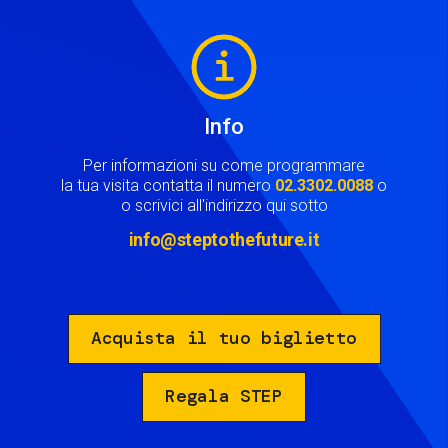
Image
Info
Per informazioni su come programmare
la tua visita contatta il numero
02.3302.0088
o
o scrivici all'indirizzo qui sotto
info@steptothefuture.it
Acquista il tuo biglietto
Regala STEP