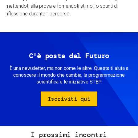
mettendoti alla prova e fornendoti stimoli o spunti di
riflessione durante il percorso.
C'è posta dal Futuro
È una newsletter, ma non come le altre. Questa ti aiuta a
conoscere il mondo che cambia, la programmazione
scientifica e le iniziative STEP.
Iscriviti qui
I prossimi incontri