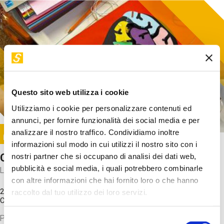
Questo sito web utilizza i cookie
Utilizziamo i cookie per personalizzare contenuti ed
annunci, per fornire funzionalità dei social media e per
Image
analizzare il nostro traffico. Condividiamo inoltre
SUNDAY@STEP
informazioni sul modo in cui utilizzi il nostro sito con i
Come funziona il cervello?
nostri partner che si occupano di analisi dei dati web,
pubblicità e social media, i quali potrebbero combinarle
Laboratorio
con altre informazioni che hai fornito loro o che hanno
20 Set 2026 / 11:15 - 13:00
raccolto dal tuo utilizzo dei loro servizi.
Costo
gratuito
Proveremo a costruire un cervello in cartoncino cercando di
Selezione