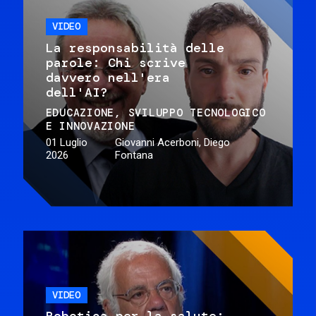
VIDEO
La responsabilità delle
parole: Chi scrive
davvero nell'era
dell'AI?
EDUCAZIONE
SVILUPPO TECNOLOGICO
E INNOVAZIONE
01 Luglio
Giovanni Acerboni, Diego
2026
Fontana
VIDEO
Robotica per la salute: