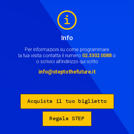
Image
Info
Per informazioni su come programmare
la tua visita contatta il numero
02.3302.0088
o
o scrivici all'indirizzo qui sotto
info@steptothefuture.it
Acquista il tuo biglietto
Regala STEP