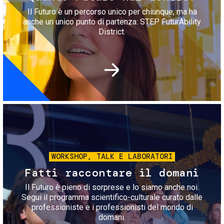
Il Futuro è un percorso unico per chiunque, ma ha
anche un unico punto di partenza: STEP FuturAbility
District.
Immagine
WORKSHOP, TALK E LABORATORI
Fatti raccontare il domani
Il Futuro è pieno di sorprese e lo siamo anche noi.
Segui il programma scientifico-culturale curato dalle
professioniste e i professionisti del mondo di
domani.