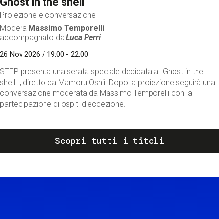
Ghost in the shell
Proiezione e conversazione
Modera
Massimo Temporelli
accompagnato da
Luca Perri
26 Nov 2026 / 19:00 - 22:00
STEP presenta una serata speciale dedicata a "Ghost in the
shell ", diretto da Mamoru Oshii. Dopo la proiezione seguirà una
conversazione moderata da Massimo Temporelli con la
partecipazione di ospiti d'eccezione.
Scopri tutti i titoli