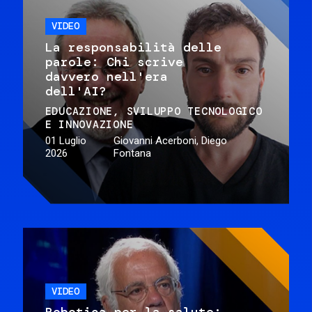
VIDEO
La responsabilità delle
parole: Chi scrive
davvero nell'era
dell'AI?
EDUCAZIONE
SVILUPPO TECNOLOGICO
E INNOVAZIONE
01 Luglio
Giovanni Acerboni, Diego
2026
Fontana
VIDEO
Robotica per la salute: