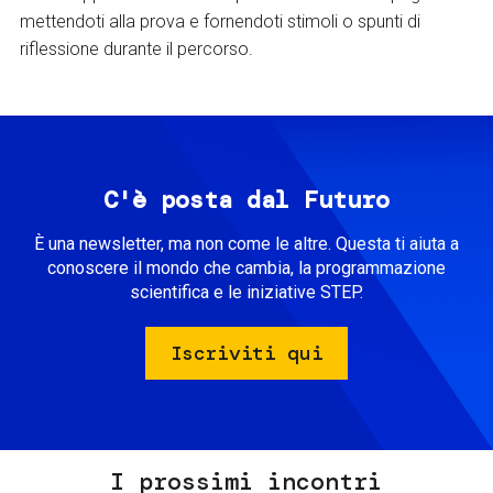
mettendoti alla prova e fornendoti stimoli o spunti di
riflessione durante il percorso.
C'è posta dal Futuro
È una newsletter, ma non come le altre. Questa ti aiuta a
conoscere il mondo che cambia, la programmazione
scientifica e le iniziative STEP.
Iscriviti qui
I prossimi incontri