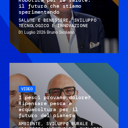
il futuro che stiamo
sperimentando
SALUTE E BENESSERE
SVILUPPO
TECNOLOGICO E INNOVAZIONE
01 Luglio 2026
Bruno Siciliano
VIDEO
I pesci provano dolore?
Ripensare pesca e
acquacoltura per il
futuro del pianeta
AMBIENTE
SVILUPPO RURALE E