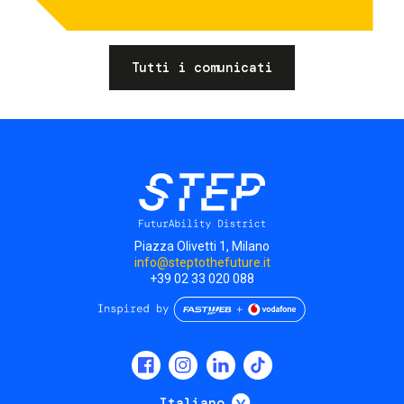
Tutti i comunicati
Piazza Olivetti 1, Milano
info@steptothefuture.it
+39 02 33 020 088
Social
menu
Mostra ulteriori
Italiano