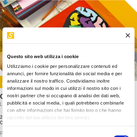
Questo sito web utilizza i cookie
Utilizziamo i cookie per personalizzare contenuti ed
annunci, per fornire funzionalità dei social media e per
Image
analizzare il nostro traffico. Condividiamo inoltre
SUNDAY@STEP
informazioni sul modo in cui utilizzi il nostro sito con i
Come funziona il cervello?
nostri partner che si occupano di analisi dei dati web,
pubblicità e social media, i quali potrebbero combinarle
Laboratorio
con altre informazioni che hai fornito loro o che hanno
20 Set 2026 / 11:15 - 13:00
raccolto dal tuo utilizzo dei loro servizi.
Costo
gratuito
Proveremo a costruire un cervello in cartoncino cercando di
Selezione