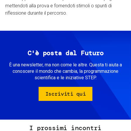
mettendoti alla prova e fornendoti stimoli o spunti di
riflessione durante il percorso.
C'è posta dal Futuro
È una newsletter, ma non come le altre. Questa ti aiuta a
conoscere il mondo che cambia, la programmazione
scientifica e le iniziative STEP.
Iscriviti qui
I prossimi incontri