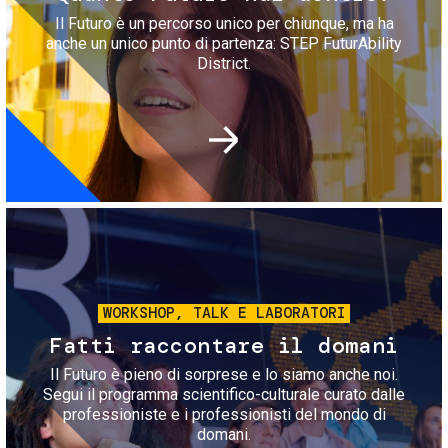
Il Futuro è un percorso unico per chiunque, ma ha
anche un unico punto di partenza: STEP FuturAbility
District.
Immagine
WORKSHOP, TALK E LABORATORI
Fatti raccontare il domani
Il Futuro è pieno di sorprese e lo siamo anche noi.
Segui il programma scientifico-culturale curato dalle
professioniste e i professionisti del mondo di
domani.