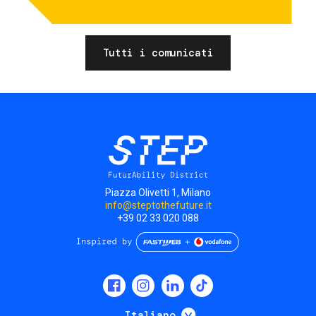
Tutti i comunicati
Piazza Olivetti 1, Milano
info@steptothefuture.it
+39 02 33 020 088
Social
menu
Mostra ulteriori
Italiano