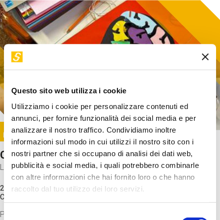
Questo sito web utilizza i cookie
Utilizziamo i cookie per personalizzare contenuti ed
annunci, per fornire funzionalità dei social media e per
Image
analizzare il nostro traffico. Condividiamo inoltre
SUNDAY@STEP
informazioni sul modo in cui utilizzi il nostro sito con i
Come funziona il cervello?
nostri partner che si occupano di analisi dei dati web,
pubblicità e social media, i quali potrebbero combinarle
Laboratorio
con altre informazioni che hai fornito loro o che hanno
20 Set 2026 / 11:15 - 13:00
raccolto dal tuo utilizzo dei loro servizi.
Costo
gratuito
Proveremo a costruire un cervello in cartoncino cercando di
Selezione