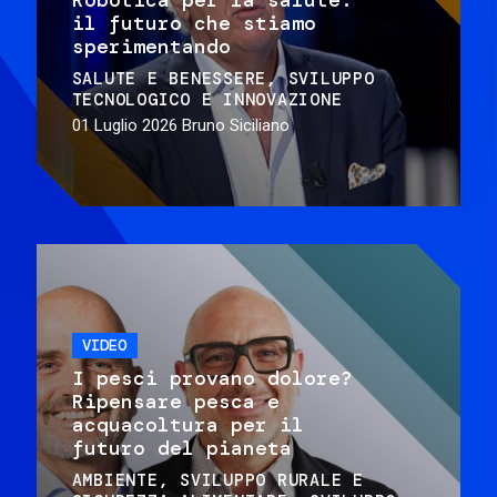
il futuro che stiamo
sperimentando
SALUTE E BENESSERE
SVILUPPO
TECNOLOGICO E INNOVAZIONE
01 Luglio 2026
Bruno Siciliano
VIDEO
I pesci provano dolore?
Ripensare pesca e
acquacoltura per il
futuro del pianeta
AMBIENTE
SVILUPPO RURALE E