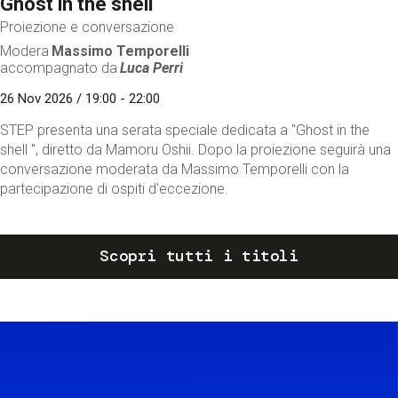
Ghost in the shell
Proiezione e conversazione
Modera
Massimo Temporelli
accompagnato da
Luca Perri
26 Nov 2026 / 19:00 - 22:00
STEP presenta una serata speciale dedicata a "Ghost in the
shell ", diretto da Mamoru Oshii. Dopo la proiezione seguirà una
conversazione moderata da Massimo Temporelli con la
partecipazione di ospiti d'eccezione.
Scopri tutti i titoli