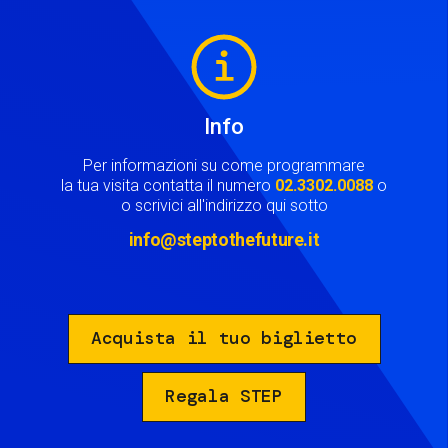
Image
Info
Per informazioni su come programmare
la tua visita contatta il numero
02.3302.0088
o
o scrivici all'indirizzo qui sotto
info@steptothefuture.it
Acquista il tuo biglietto
Regala STEP