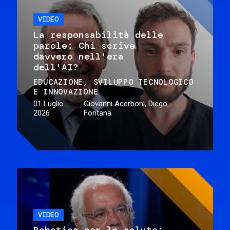
VIDEO
La responsabilità delle
parole: Chi scrive
davvero nell'era
dell'AI?
EDUCAZIONE
SVILUPPO TECNOLOGICO
E INNOVAZIONE
01 Luglio
Giovanni Acerboni, Diego
2026
Fontana
VIDEO
Robotica per la salute: