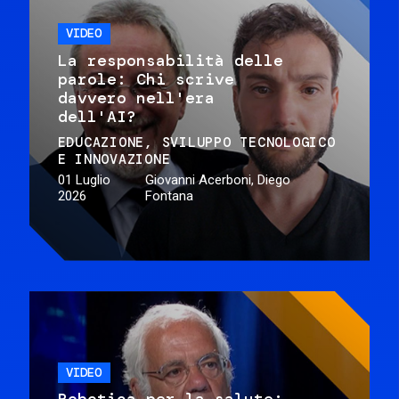
VIDEO
La responsabilità delle
parole: Chi scrive
davvero nell'era
dell'AI?
EDUCAZIONE
SVILUPPO TECNOLOGICO
E INNOVAZIONE
01 Luglio
Giovanni Acerboni, Diego
2026
Fontana
VIDEO
Robotica per la salute: