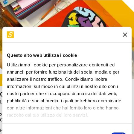
Questo sito web utilizza i cookie
Utilizziamo i cookie per personalizzare contenuti ed
annunci, per fornire funzionalità dei social media e per
Image
analizzare il nostro traffico. Condividiamo inoltre
SUNDAY@STEP
informazioni sul modo in cui utilizzi il nostro sito con i
Come funziona il cervello?
nostri partner che si occupano di analisi dei dati web,
pubblicità e social media, i quali potrebbero combinarle
Laboratorio
con altre informazioni che hai fornito loro o che hanno
20 Set 2026 / 11:15 - 13:00
raccolto dal tuo utilizzo dei loro servizi.
Costo
gratuito
Proveremo a costruire un cervello in cartoncino cercando di
Selezione