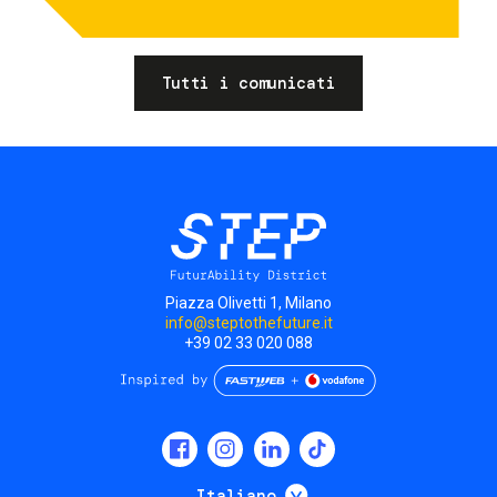
Tutti i comunicati
Piazza Olivetti 1, Milano
info@steptothefuture.it
+39 02 33 020 088
Social
menu
Mostra ulteriori
Italiano