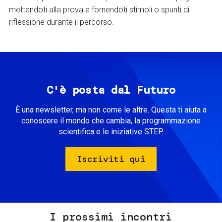
mettendoti alla prova e fornendoti stimoli o spunti di
riflessione durante il percorso.
C'è posta dal Futuro
È una newsletter, ma non come le altre. Questa ti aiuta a
conoscere il mondo che cambia, la programmazione
scientifica e le iniziative STEP.
Iscriviti qui
I prossimi incontri