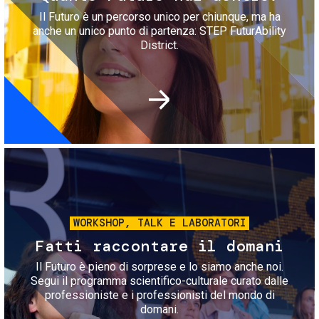
Il Futuro è un percorso unico per chiunque, ma ha
anche un unico punto di partenza: STEP FuturAbility
District.
Immagine
WORKSHOP, TALK E LABORATORI
Fatti raccontare il domani
Il Futuro è pieno di sorprese e lo siamo anche noi.
Segui il programma scientifico-culturale curato dalle
professioniste e i professionisti del mondo di
domani.