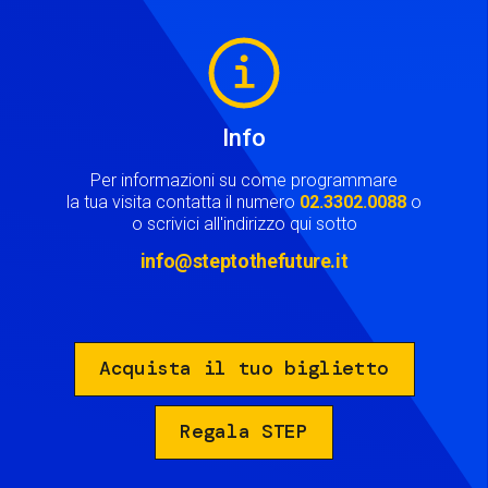
Image
Info
Per informazioni su come programmare
la tua visita contatta il numero
02.3302.0088
o
o scrivici all'indirizzo qui sotto
info@steptothefuture.it
Acquista il tuo biglietto
Regala STEP