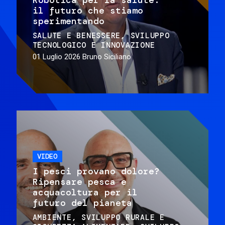
il futuro che stiamo
sperimentando
SALUTE E BENESSERE
SVILUPPO
TECNOLOGICO E INNOVAZIONE
01 Luglio 2026
Bruno Siciliano
VIDEO
I pesci provano dolore?
Ripensare pesca e
acquacoltura per il
futuro del pianeta
AMBIENTE
SVILUPPO RURALE E