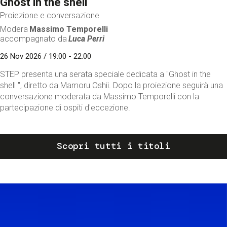
Ghost in the shell
Proiezione e conversazione
Modera
Massimo Temporelli
accompagnato da
Luca Perri
26 Nov 2026 / 19:00 - 22:00
STEP presenta una serata speciale dedicata a "Ghost in the
shell ", diretto da Mamoru Oshii. Dopo la proiezione seguirà una
conversazione moderata da Massimo Temporelli con la
partecipazione di ospiti d'eccezione.
Scopri tutti i titoli