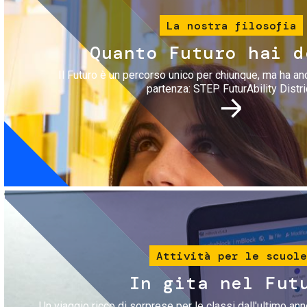
La nostra filosofia
Quanto Futuro hai d
Il Futuro è un percorso unico per chiunque, ma ha an
partenza: STEP FuturAbility Distri
Immagine
Attività per le scuole
In gita nel Fut
Un viaggio ricco di sorprese per le classi dall'ultimo anno