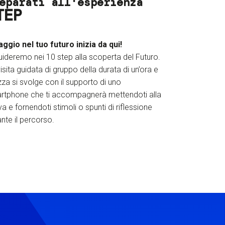
eparati all'esperienza
TEP
iaggio nel tuo futuro inizia da qui!
uideremo nei 10 step alla scoperta del Futuro.
isita guidata di gruppo della durata di un’ora e
za si svolge con il supporto di uno
rtphone che ti accompagnerà mettendoti alla
a e fornendoti stimoli o spunti di riflessione
nte il percorso.