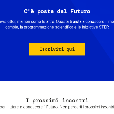
C'è posta dal Futuro
ewsletter, ma non come le altre. Questa ti aiuta a conoscere il m
cambia, la programmazione scientifica e le iniziative STEP.
Iscriviti qui
I prossimi incontri
er iniziare a conoscere il Futuro. Non perderti i prossimi incontri 