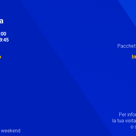
ra
:00
19:45
Pacchett
o
I
Image
Per inf
la tua visi
o s
ei weekend