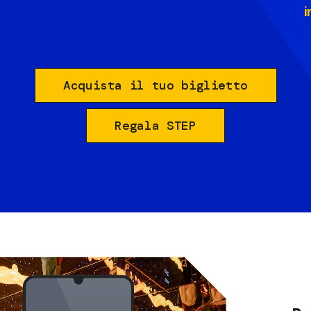
i
Acquista il tuo biglietto
Regala STEP