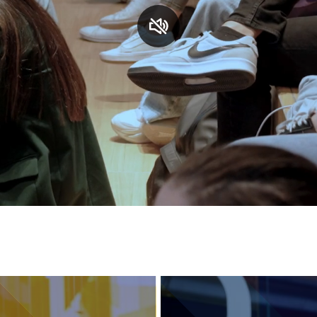
S
C
F