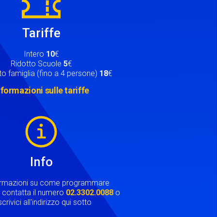
Tariffe
Intero
10
€
Ridotto Scuole
5
€
o famiglia (fino a 4 persone)
18
€
nformazioni sulle tariffe
Info
ormazioni su come programmare
ta contatta il numero
02.3302.0088
o
crivici all'indirizzo qui sotto