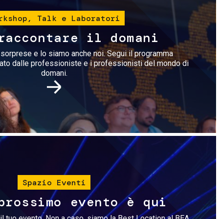
rkshop, Talk e Laboratori
raccontare il domani
i sorprese e lo siamo anche noi. Segui il programma
rato dalle professioniste e i professionisti del mondo di
domani.
Immagine
Spazio Eventi
prossimo evento è qui
il tuo evento. Non a caso, siamo la Best Location al BEA