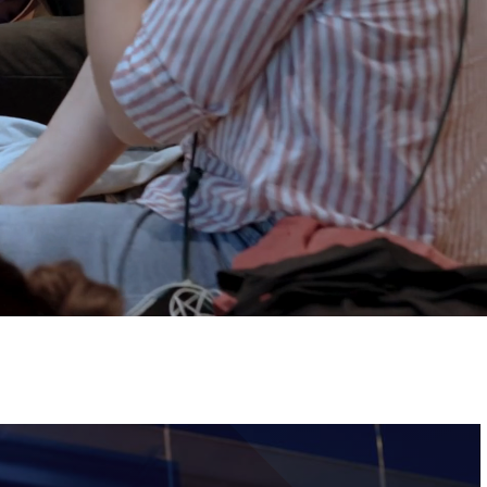
ervizi e accessibilità
Biglietti
ontatti
AQ
Immagine