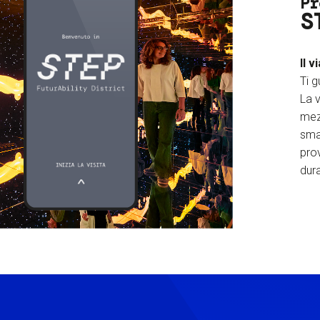
Pr
S
Il v
Ti g
La v
mez
sma
prov
dura