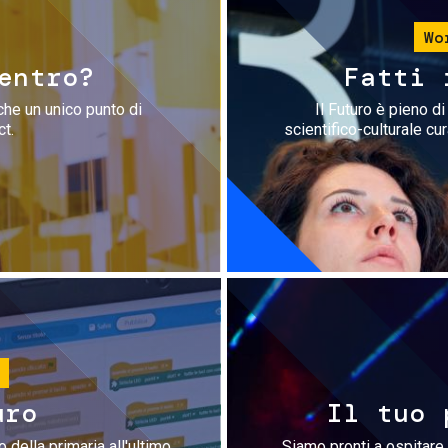
Wo
entro?
Fatti 
che un unico punto di
Il Futuro è pieno d
ct.
scientifico-culturale cu
uro
Il tuo 
 della primaria all'ultimo
Siamo pronti a ospitare 