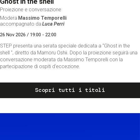
Ghost in the shell
Proiezione e conversazione
Modera
Massimo Temporelli
accompagnato da
Luca Perri
26 Nov 2026 / 19:00 - 22:00
STEP presenta una serata speciale dedicata a "Ghost in the
shell ", diretto da Mamoru Oshii. Dopo la proiezione seguirà una
conversazione moderata da Massimo Temporelli con la
partecipazione di ospiti d'eccezione.
Scopri tutti i titoli