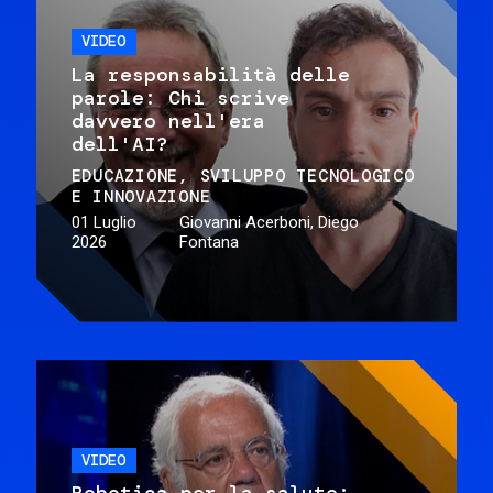
VIDEO
La responsabilità delle
parole: Chi scrive
davvero nell'era
dell'AI?
EDUCAZIONE
SVILUPPO TECNOLOGICO
E INNOVAZIONE
01 Luglio
Giovanni Acerboni, Diego
2026
Fontana
VIDEO
Robotica per la salute: