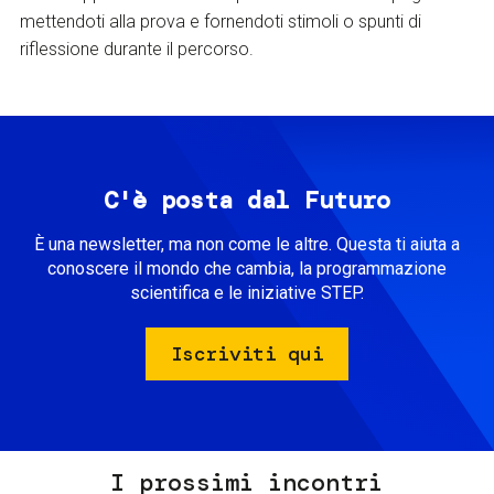
mettendoti alla prova e fornendoti stimoli o spunti di
riflessione durante il percorso.
C'è posta dal Futuro
È una newsletter, ma non come le altre. Questa ti aiuta a
conoscere il mondo che cambia, la programmazione
scientifica e le iniziative STEP.
Iscriviti qui
I prossimi incontri