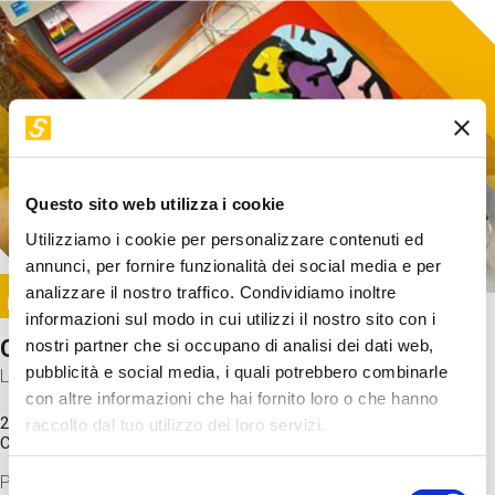
Questo sito web utilizza i cookie
Utilizziamo i cookie per personalizzare contenuti ed
annunci, per fornire funzionalità dei social media e per
Image
analizzare il nostro traffico. Condividiamo inoltre
SUNDAY@STEP
informazioni sul modo in cui utilizzi il nostro sito con i
Come funziona il cervello?
nostri partner che si occupano di analisi dei dati web,
pubblicità e social media, i quali potrebbero combinarle
Laboratorio
con altre informazioni che hai fornito loro o che hanno
20 Set 2026 / 11:15 - 13:00
raccolto dal tuo utilizzo dei loro servizi.
Costo
gratuito
Proveremo a costruire un cervello in cartoncino cercando di
Selezione