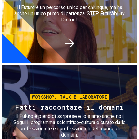
Il Futuro è un percorso unico per chiunque, ma ha
anche un unico punto di partenza: STEP FuturAbility
District.
Immagine
WORKSHOP, TALK E LABORATORI
Fatti raccontare il domani
Il Futuro è pieno di sorprese e lo siamo anche noi.
Segui il programma scientifico-culturale curato dalle
professioniste e i professionisti del mondo di
domani.