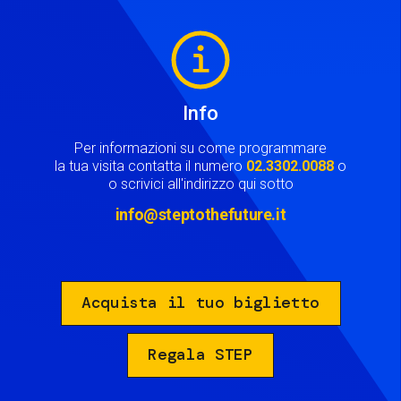
Image
Info
Per informazioni su come programmare
la tua visita contatta il numero
02.3302.0088
o
o scrivici all'indirizzo qui sotto
info@steptothefuture.it
Acquista il tuo biglietto
Regala STEP