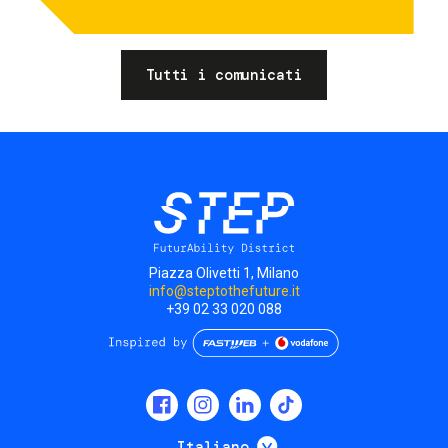
Tutti i comunicati
Piazza Olivetti 1, Milano
info@steptothefuture.it
+39 02 33 020 088
Social
menu
Mostra ulteriori
Italiano