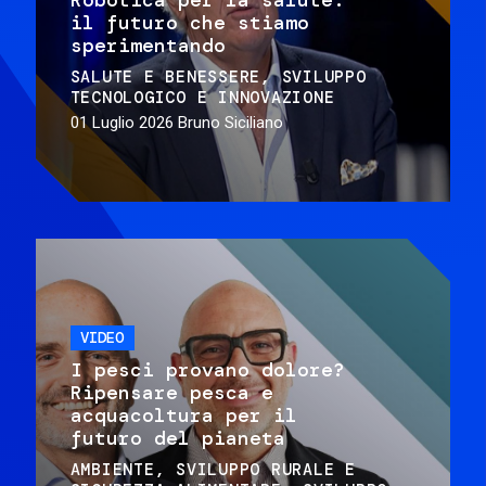
il futuro che stiamo
sperimentando
SALUTE E BENESSERE
SVILUPPO
TECNOLOGICO E INNOVAZIONE
01 Luglio 2026
Bruno Siciliano
VIDEO
I pesci provano dolore?
Ripensare pesca e
acquacoltura per il
futuro del pianeta
AMBIENTE
SVILUPPO RURALE E