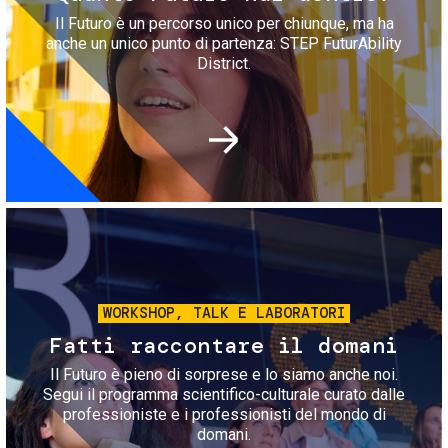
Il Futuro è un percorso unico per chiunque, ma ha
anche un unico punto di partenza: STEP FuturAbility
District.
Immagine
WORKSHOP, TALK E LABORATORI
Fatti raccontare il domani
Il Futuro è pieno di sorprese e lo siamo anche noi.
Segui il programma scientifico-culturale curato dalle
professioniste e i professionisti del mondo di
domani.