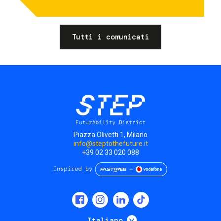
Tutti i comunicati
Piazza Olivetti 1, Milano
info@steptothefuture.it
+39 02 33 020 088
Social
menu
Mostra ulteriori
Italiano