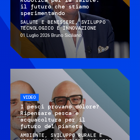
il futuro che stiamo
sperimentando
SALUTE E BENESSERE
SVILUPPO
TECNOLOGICO E INNOVAZIONE
01 Luglio 2026
Bruno Siciliano
VIDEO
I pesci provano dolore?
Ripensare pesca e
acquacoltura per il
futuro del pianeta
AMBIENTE
SVILUPPO RURALE E