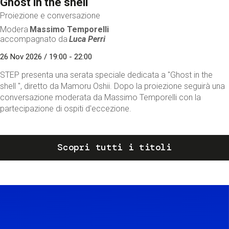
Ghost in the shell
Proiezione e conversazione
Modera
Massimo Temporelli
accompagnato da
Luca Perri
26 Nov 2026 / 19:00 - 22:00
STEP presenta una serata speciale dedicata a "Ghost in the
shell ", diretto da Mamoru Oshii. Dopo la proiezione seguirà una
conversazione moderata da Massimo Temporelli con la
partecipazione di ospiti d'eccezione.
Scopri tutti i titoli