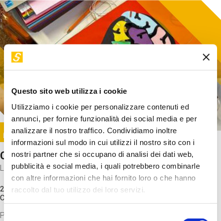
Questo sito web utilizza i cookie
Utilizziamo i cookie per personalizzare contenuti ed
annunci, per fornire funzionalità dei social media e per
Image
analizzare il nostro traffico. Condividiamo inoltre
SUNDAY@STEP
informazioni sul modo in cui utilizzi il nostro sito con i
Come funziona il cervello?
nostri partner che si occupano di analisi dei dati web,
pubblicità e social media, i quali potrebbero combinarle
Laboratorio
con altre informazioni che hai fornito loro o che hanno
20 Set 2026 / 11:15 - 13:00
raccolto dal tuo utilizzo dei loro servizi.
Costo
gratuito
Proveremo a costruire un cervello in cartoncino cercando di
Selezione