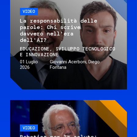
VIDEO
La responsabilità delle
parole: Chi scrive
davvero nell'era
dell'AI?
EDUCAZIONE
SVILUPPO TECNOLOGICO
E INNOVAZIONE
01 Luglio
Giovanni Acerboni, Diego
2026
Fontana
VIDEO
Robotica per la salute: