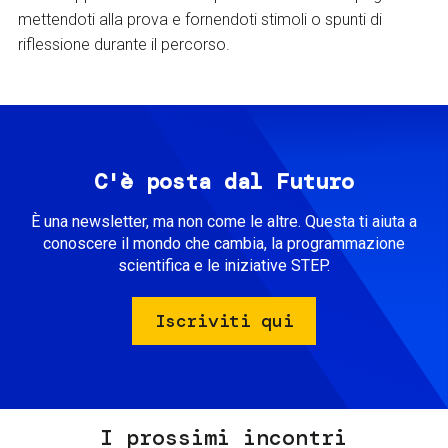
mettendoti alla prova e fornendoti stimoli o spunti di
riflessione durante il percorso.
C'è posta dal Futuro
È una newsletter, ma non come le altre. Questa ti aiuta a
conoscere il mondo che cambia, la programmazione
scientifica e le iniziative STEP.
Iscriviti qui
I prossimi incontri