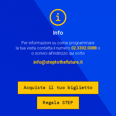
Image
Info
Per informazioni su come programmare
la tua visita contatta il numero
02.3302.0088
o
o scrivici all'indirizzo qui sotto
info@steptothefuture.it
Acquista il tuo biglietto
Regala STEP