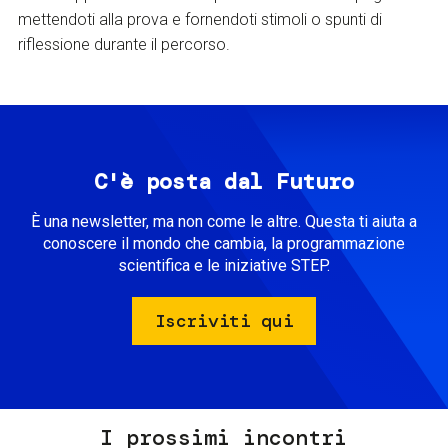
mettendoti alla prova e fornendoti stimoli o spunti di
riflessione durante il percorso.
C'è posta dal Futuro
È una newsletter, ma non come le altre. Questa ti aiuta a
conoscere il mondo che cambia, la programmazione
scientifica e le iniziative STEP.
Iscriviti qui
I prossimi incontri