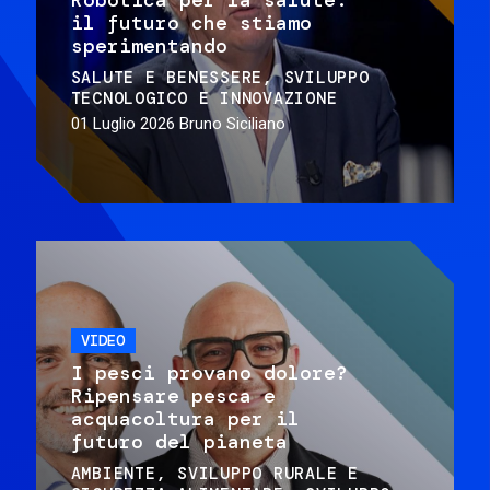
il futuro che stiamo
sperimentando
SALUTE E BENESSERE
SVILUPPO
TECNOLOGICO E INNOVAZIONE
01 Luglio 2026
Bruno Siciliano
VIDEO
I pesci provano dolore?
Ripensare pesca e
acquacoltura per il
futuro del pianeta
AMBIENTE
SVILUPPO RURALE E