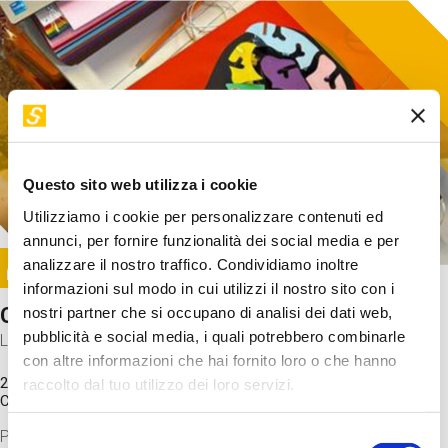
Questo sito web utilizza i cookie
Utilizziamo i cookie per personalizzare contenuti ed
annunci, per fornire funzionalità dei social media e per
Image
analizzare il nostro traffico. Condividiamo inoltre
SUNDAY@STEP
informazioni sul modo in cui utilizzi il nostro sito con i
Come funziona il cervello?
nostri partner che si occupano di analisi dei dati web,
pubblicità e social media, i quali potrebbero combinarle
Laboratorio
con altre informazioni che hai fornito loro o che hanno
20 Set 2026 / 11:15 - 13:00
raccolto dal tuo utilizzo dei loro servizi.
Costo
gratuito
Proveremo a costruire un cervello in cartoncino cercando di
Selezione