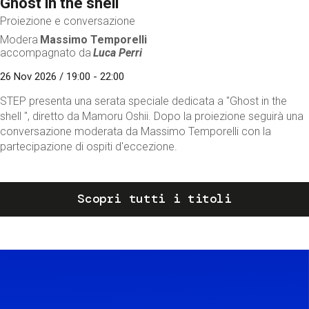
Ghost in the shell
Proiezione e conversazione
Modera
Massimo Temporelli
accompagnato da
Luca Perri
26 Nov 2026 / 19:00 - 22:00
STEP presenta una serata speciale dedicata a "Ghost in the
shell ", diretto da Mamoru Oshii. Dopo la proiezione seguirà una
conversazione moderata da Massimo Temporelli con la
partecipazione di ospiti d'eccezione.
Scopri tutti i titoli