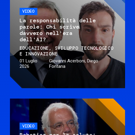
VIDEO
La responsabilità delle
parole: Chi scrive
davvero nell'era
dell'AI?
EDUCAZIONE
SVILUPPO TECNOLOGICO
E INNOVAZIONE
01 Luglio
Giovanni Acerboni, Diego
2026
Fontana
VIDEO
Robotica per la salute: