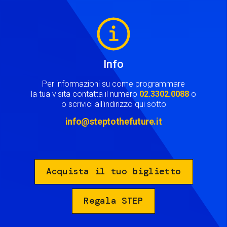
Image
Info
Per informazioni su come programmare
la tua visita contatta il numero
02.3302.0088
o
o scrivici all'indirizzo qui sotto
info@steptothefuture.it
Acquista il tuo biglietto
Regala STEP