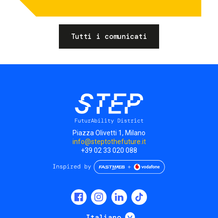
Tutti i comunicati
Piazza Olivetti 1, Milano
info@steptothefuture.it
+39 02 33 020 088
Social
menu
Mostra ulteriori
Italiano