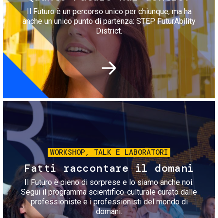
Il Futuro è un percorso unico per chiunque, ma ha
anche un unico punto di partenza: STEP FuturAbility
District.
Immagine
WORKSHOP, TALK E LABORATORI
Fatti raccontare il domani
Il Futuro è pieno di sorprese e lo siamo anche noi.
Segui il programma scientifico-culturale curato dalle
professioniste e i professionisti del mondo di
domani.