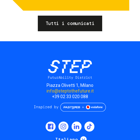
Tutti i comunicati
Piazza Olivetti 1, Milano
info@steptothefuture.it
+39 02 33 020 088
Social
menu
Mostra ulteriori
Italiano