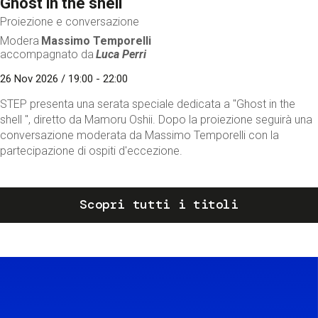
Ghost in the shell
Proiezione e conversazione
Modera
Massimo Temporelli
accompagnato da
Luca Perri
26 Nov 2026 / 19:00 - 22:00
STEP presenta una serata speciale dedicata a "Ghost in the
shell ", diretto da Mamoru Oshii. Dopo la proiezione seguirà una
conversazione moderata da Massimo Temporelli con la
partecipazione di ospiti d'eccezione.
Scopri tutti i titoli