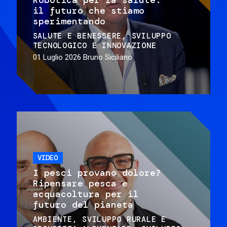
il futuro che stiamo
sperimentando
SALUTE E BENESSERE
SVILUPPO
TECNOLOGICO E INNOVAZIONE
01 Luglio 2026
Bruno Siciliano
VIDEO
I pesci provano dolore?
Ripensare pesca e
acquacoltura per il
futuro del pianeta
AMBIENTE
SVILUPPO RURALE E