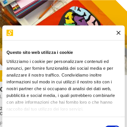
Questo sito web utilizza i cookie
Utilizziamo i cookie per personalizzare contenuti ed
annunci, per fornire funzionalità dei social media e per
Image
analizzare il nostro traffico. Condividiamo inoltre
SUNDAY@STEP
informazioni sul modo in cui utilizzi il nostro sito con i
Come funziona il cervello?
nostri partner che si occupano di analisi dei dati web,
pubblicità e social media, i quali potrebbero combinarle
Laboratorio
con altre informazioni che hai fornito loro o che hanno
20 Set 2026 / 11:15 - 13:00
raccolto dal tuo utilizzo dei loro servizi.
Costo
gratuito
Proveremo a costruire un cervello in cartoncino cercando di
Selezione