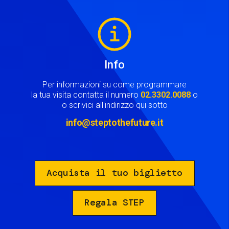
Image
Info
Per informazioni su come programmare
la tua visita contatta il numero
02.3302.0088
o
o scrivici all'indirizzo qui sotto
info@steptothefuture.it
Acquista il tuo biglietto
Regala STEP