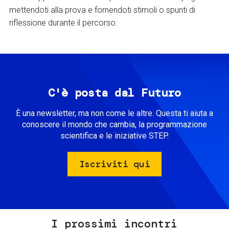
mettendoti alla prova e fornendoti stimoli o spunti di
riflessione durante il percorso.
C'è posta dal Futuro
È una newsletter, ma non come le altre. Questa ti aiuta a
conoscere il mondo che cambia, la programmazione
scientifica e le iniziative STEP.
Iscriviti qui
I prossimi incontri