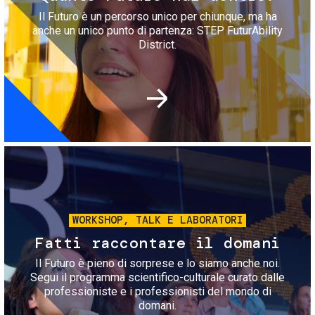
Il Futuro è un percorso unico per chiunque, ma ha
anche un unico punto di partenza: STEP FuturAbility
District.
Immagine
WORKSHOP, TALK E LABORATORI
Fatti raccontare il domani
Il Futuro è pieno di sorprese e lo siamo anche noi.
Segui il programma scientifico-culturale curato dalle
professioniste e i professionisti del mondo di
domani.