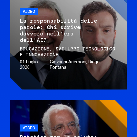
VIDEO
La responsabilità delle
parole: Chi scrive
davvero nell'era
dell'AI?
EDUCAZIONE
SVILUPPO TECNOLOGICO
E INNOVAZIONE
01 Luglio
Giovanni Acerboni, Diego
2026
Fontana
VIDEO
Robotica per la salute: