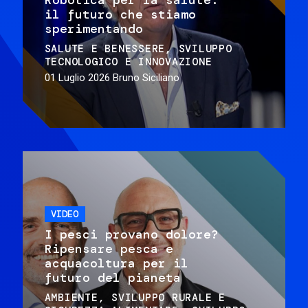
il futuro che stiamo
sperimentando
SALUTE E BENESSERE
SVILUPPO
TECNOLOGICO E INNOVAZIONE
01 Luglio 2026
Bruno Siciliano
VIDEO
I pesci provano dolore?
Ripensare pesca e
acquacoltura per il
futuro del pianeta
AMBIENTE
SVILUPPO RURALE E