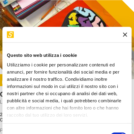
Questo sito web utilizza i cookie
Utilizziamo i cookie per personalizzare contenuti ed
annunci, per fornire funzionalità dei social media e per
Image
analizzare il nostro traffico. Condividiamo inoltre
SUNDAY@STEP
informazioni sul modo in cui utilizzi il nostro sito con i
Come funziona il cervello?
nostri partner che si occupano di analisi dei dati web,
pubblicità e social media, i quali potrebbero combinarle
Laboratorio
con altre informazioni che hai fornito loro o che hanno
20 Set 2026 / 11:15 - 13:00
raccolto dal tuo utilizzo dei loro servizi.
Costo
gratuito
Proveremo a costruire un cervello in cartoncino cercando di
Selezione