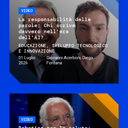
VIDEO
La responsabilità delle
parole: Chi scrive
davvero nell'era
dell'AI?
EDUCAZIONE
SVILUPPO TECNOLOGICO
E INNOVAZIONE
01 Luglio
Giovanni Acerboni, Diego
2026
Fontana
VIDEO
Robotica per la salute: