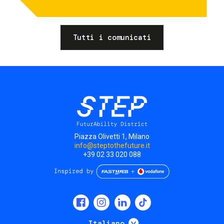
Tutti i comunicati
Piazza Olivetti 1, Milano
info@steptothefuture.it
+39 02 33 020 088
Social
menu
Mostra ulteriori
Italiano