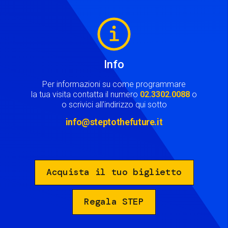
Image
Info
Per informazioni su come programmare
la tua visita contatta il numero
02.3302.0088
o
o scrivici all'indirizzo qui sotto
info@steptothefuture.it
Acquista il tuo biglietto
Regala STEP