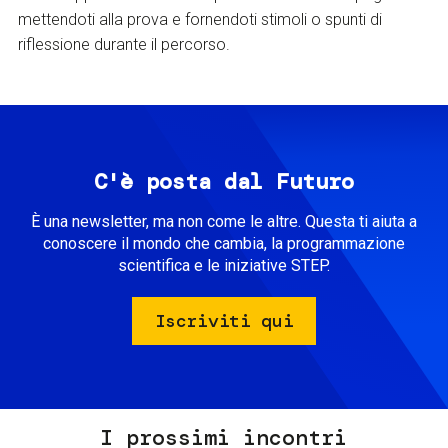
mettendoti alla prova e fornendoti stimoli o spunti di
riflessione durante il percorso.
C'è posta dal Futuro
È una newsletter, ma non come le altre. Questa ti aiuta a
conoscere il mondo che cambia, la programmazione
scientifica e le iniziative STEP.
Iscriviti qui
I prossimi incontri