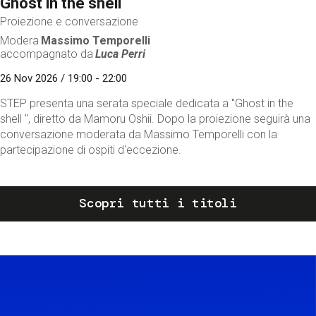
Ghost in the shell
Proiezione e conversazione
Modera
Massimo Temporelli
accompagnato da
Luca Perri
26 Nov 2026 / 19:00 - 22:00
STEP presenta una serata speciale dedicata a "Ghost in the
shell ", diretto da Mamoru Oshii. Dopo la proiezione seguirà una
conversazione moderata da Massimo Temporelli con la
partecipazione di ospiti d'eccezione.
Scopri tutti i titoli