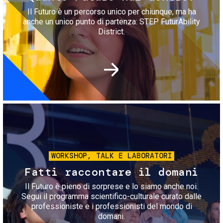
Il Futuro è un percorso unico per chiunque, ma ha
anche un unico punto di partenza: STEP FuturAbility
District.
Immagine
WORKSHOP, TALK E LABORATORI
Fatti raccontare il domani
Il Futuro è pieno di sorprese e lo siamo anche noi.
Segui il programma scientifico-culturale curato dalle
professioniste e i professionisti del mondo di
domani.