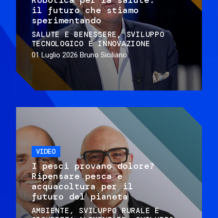
il futuro che stiamo
sperimentando
SALUTE E BENESSERE
SVILUPPO
TECNOLOGICO E INNOVAZIONE
01 Luglio 2026
Bruno Siciliano
VIDEO
I pesci provano dolore?
Ripensare pesca e
acquacoltura per il
futuro del pianeta
AMBIENTE
SVILUPPO RURALE E