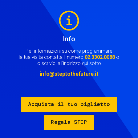
Image
Info
Per informazioni su come programmare
la tua visita contatta il numero
02.3302.0088
o
o scrivici all'indirizzo qui sotto
info@steptothefuture.it
Acquista il tuo biglietto
Regala STEP