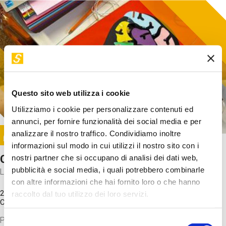
Questo sito web utilizza i cookie
Utilizziamo i cookie per personalizzare contenuti ed
annunci, per fornire funzionalità dei social media e per
Image
analizzare il nostro traffico. Condividiamo inoltre
SUNDAY@STEP
informazioni sul modo in cui utilizzi il nostro sito con i
Come funziona il cervello?
nostri partner che si occupano di analisi dei dati web,
pubblicità e social media, i quali potrebbero combinarle
Laboratorio
con altre informazioni che hai fornito loro o che hanno
20 Set 2026 / 11:15 - 13:00
raccolto dal tuo utilizzo dei loro servizi.
Costo
gratuito
Proveremo a costruire un cervello in cartoncino cercando di
Selezione