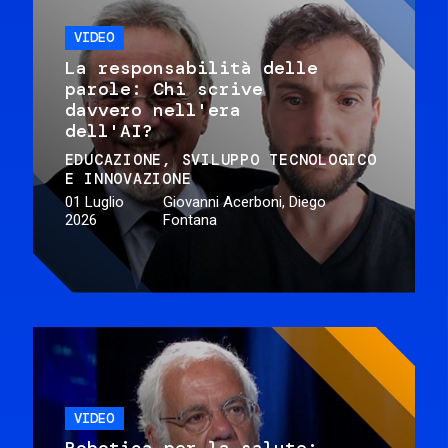
VIDEO
La responsabilità delle
parole: Chi scrive
davvero nell'era
dell'AI?
EDUCAZIONE
SVILUPPO TECNOLOGICO
E INNOVAZIONE
01 Luglio
Giovanni Acerboni, Diego
2026
Fontana
VIDEO
Robotica per la salute: