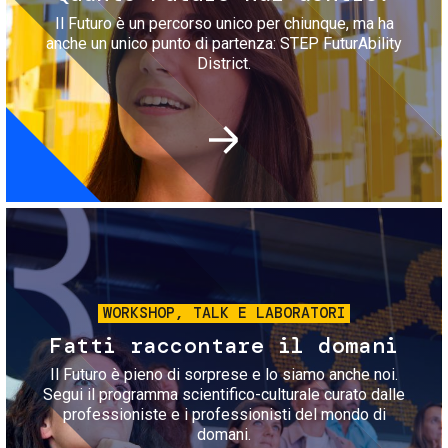
Il Futuro è un percorso unico per chiunque, ma ha
anche un unico punto di partenza: STEP FuturAbility
District.
Immagine
WORKSHOP, TALK E LABORATORI
Fatti raccontare il domani
Il Futuro è pieno di sorprese e lo siamo anche noi.
Segui il programma scientifico-culturale curato dalle
professioniste e i professionisti del mondo di
domani.