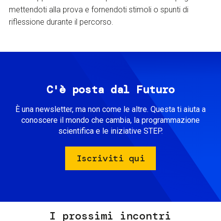
mettendoti alla prova e fornendoti stimoli o spunti di
riflessione durante il percorso.
C'è posta dal Futuro
È una newsletter, ma non come le altre. Questa ti aiuta a
conoscere il mondo che cambia, la programmazione
scientifica e le iniziative STEP.
Iscriviti qui
I prossimi incontri