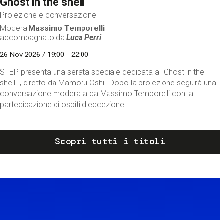
Ghost in the shell
Proiezione e conversazione
Modera
Massimo Temporelli
accompagnato da
Luca Perri
26 Nov 2026 / 19:00 - 22:00
STEP presenta una serata speciale dedicata a "Ghost in the
shell ", diretto da Mamoru Oshii. Dopo la proiezione seguirà una
conversazione moderata da Massimo Temporelli con la
partecipazione di ospiti d'eccezione.
Scopri tutti i titoli