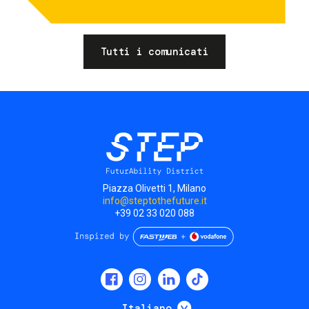
Tutti i comunicati
Piazza Olivetti 1, Milano
info@steptothefuture.it
+39 02 33 020 088
Social
menu
Mostra ulteriori
Italiano