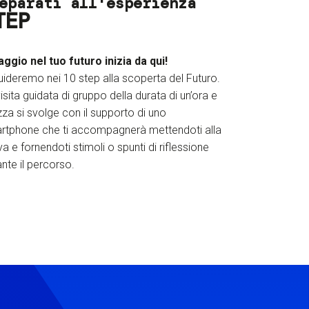
eparati all'esperienza
TEP
iaggio nel tuo futuro inizia da qui!
uideremo nei 10 step alla scoperta del Futuro.
isita guidata di gruppo della durata di un’ora e
za si svolge con il supporto di uno
rtphone che ti accompagnerà mettendoti alla
a e fornendoti stimoli o spunti di riflessione
nte il percorso.