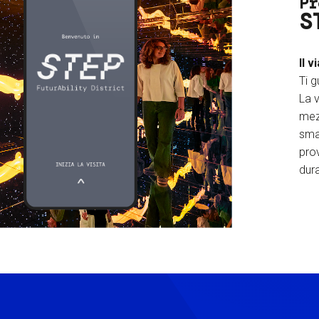
Pr
S
Il v
Ti g
La v
mez
sma
prov
dura