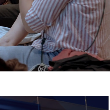
ervizi e accessibilità
Biglietti
ontatti
AQ
Immagine