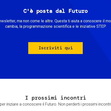
C'è posta dal Futuro
ewsletter, ma non come le altre. Questa ti aiuta a conoscere il m
cambia, la programmazione scientifica e le iniziative STEP.
Iscriviti qui
I prossimi incontri
er iniziare a conoscere il Futuro. Non perderti i prossimi incontri 