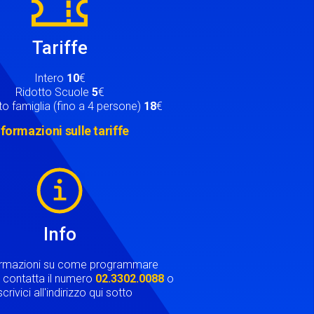
Tariffe
Intero
10
€
Ridotto Scuole
5
€
o famiglia (fino a 4 persone)
18
€
nformazioni sulle tariffe
Info
ormazioni su come programmare
ta contatta il numero
02.3302.0088
o
crivici all'indirizzo qui sotto