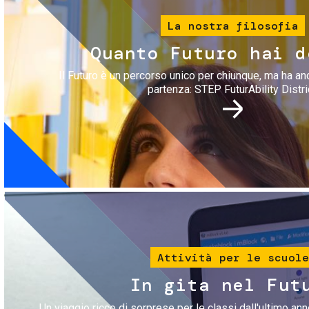
La nostra filosofia
Quanto Futuro hai d
Il Futuro è un percorso unico per chiunque, ma ha an
partenza: STEP FuturAbility Distri
Immagine
Attività per le scuole
In gita nel Fut
Un viaggio ricco di sorprese per le classi dall'ultimo anno