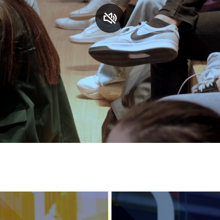
S
C
F