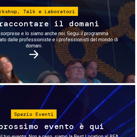
rkshop, Talk e Laboratori
raccontare il domani
i sorprese e lo siamo anche noi. Segui il programma
rato dalle professioniste e i professionisti del mondo di
domani.
Immagine
Spazio Eventi
prossimo evento è qui
il tuo evento. Non a caso, siamo la Best Location al BEA