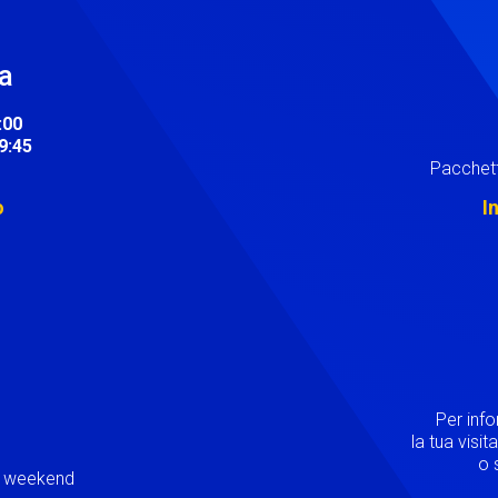
ra
:00
19:45
Pacchett
o
I
Image
Per inf
la tua visi
o s
ei weekend