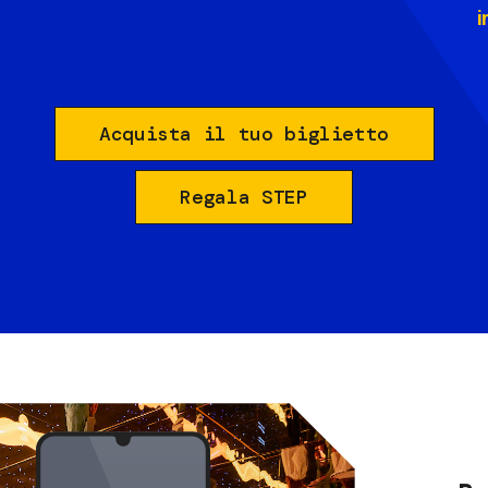
i
Acquista il tuo biglietto
Regala STEP