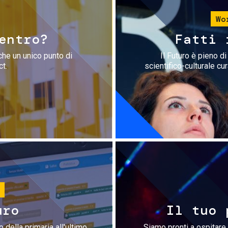
Wo
entro?
Fatti 
che un unico punto di
Il Futuro è pieno d
ct.
scientifico-culturale cu
uro
Il tuo 
 della primaria all'ultimo
Siamo pronti a ospitare 