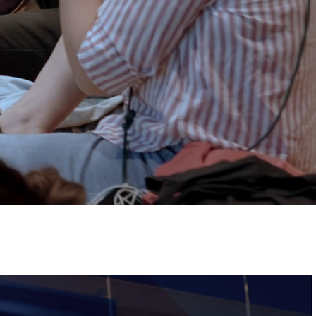
ervizi e accessibilità
Biglietti
ontatti
AQ
Immagine