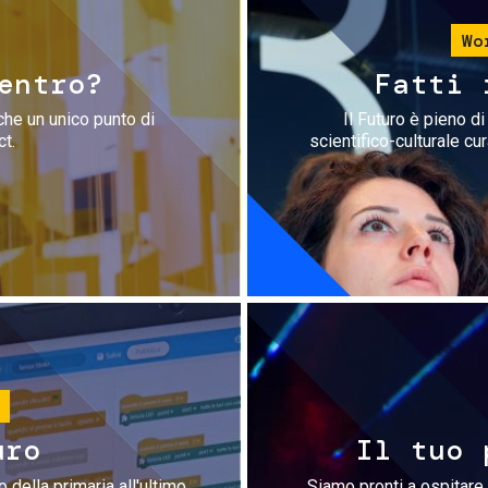
Wo
entro?
Fatti 
che un unico punto di
Il Futuro è pieno d
ct.
scientifico-culturale cu
uro
Il tuo 
 della primaria all'ultimo
Siamo pronti a ospitare 