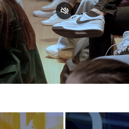
S
C
F