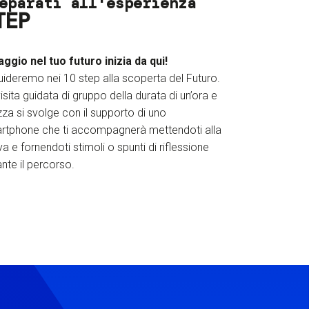
eparati all'esperienza
TEP
iaggio nel tuo futuro inizia da qui!
uideremo nei 10 step alla scoperta del Futuro.
isita guidata di gruppo della durata di un’ora e
za si svolge con il supporto di uno
rtphone che ti accompagnerà mettendoti alla
a e fornendoti stimoli o spunti di riflessione
nte il percorso.