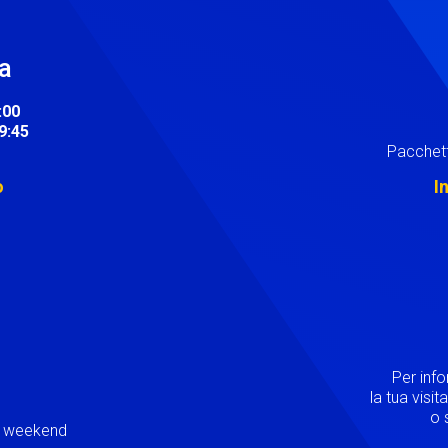
ra
:00
19:45
Pacchett
o
I
Image
Per inf
la tua visi
o s
ei weekend