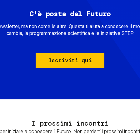
C'è posta dal Futuro
ewsletter, ma non come le altre. Questa ti aiuta a conoscere il m
cambia, la programmazione scientifica e le iniziative STEP.
Iscriviti qui
I prossimi incontri
er iniziare a conoscere il Futuro. Non perderti i prossimi incontri 