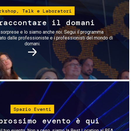
rkshop, Talk e Laboratori
raccontare il domani
i sorprese e lo siamo anche noi. Segui il programma
rato dalle professioniste e i professionisti del mondo di
domani.
Immagine
Spazio Eventi
prossimo evento è qui
il tuo evento. Non a caso, siamo la Best Location al BEA