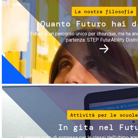
La nostra filosofia
Quanto Futuro hai d
Il Futuro è un percorso unico per chiunque, ma ha an
partenza: STEP FuturAbility Distri
Immagine
Attività per le scuole
In gita nel Fut
Un viaggio ricco di sorprese per le classi dall'ultimo anno