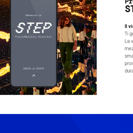
Pr
S
Il v
Ti g
La v
mez
sma
prov
dura