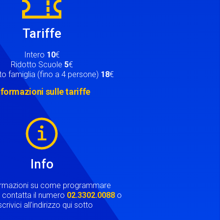
Tariffe
Intero
10
€
Ridotto Scuole
5
€
o famiglia (fino a 4 persone)
18
€
nformazioni sulle tariffe
Info
ormazioni su come programmare
ta contatta il numero
02.3302.0088
o
crivici all'indirizzo qui sotto