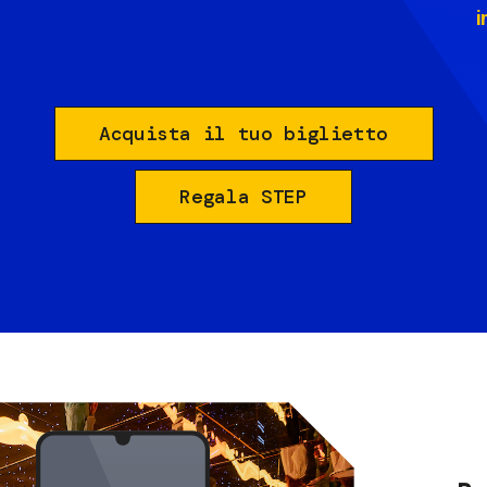
i
Acquista il tuo biglietto
Regala STEP