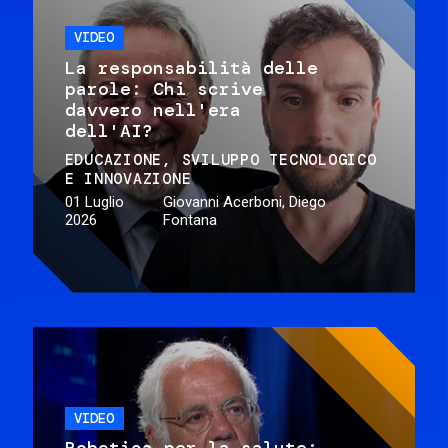
VIDEO
La responsabilità delle
parole: Chi scrive
davvero nell'era
dell'AI?
EDUCAZIONE
SVILUPPO TECNOLOGICO
E INNOVAZIONE
01 Luglio
Giovanni Acerboni, Diego
2026
Fontana
VIDEO
Robotica per la salute: