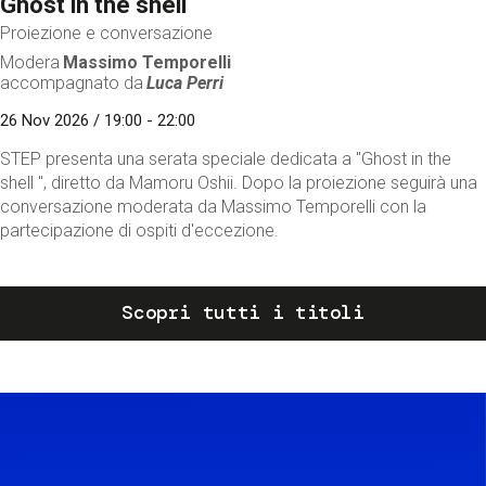
Ghost in the shell
Proiezione e conversazione
Modera
Massimo Temporelli
accompagnato da
Luca Perri
26 Nov 2026 / 19:00 - 22:00
STEP presenta una serata speciale dedicata a "Ghost in the
shell ", diretto da Mamoru Oshii. Dopo la proiezione seguirà una
conversazione moderata da Massimo Temporelli con la
partecipazione di ospiti d'eccezione.
Scopri tutti i titoli