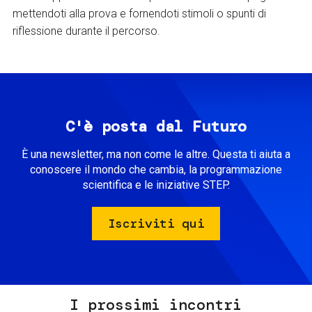
mettendoti alla prova e fornendoti stimoli o spunti di
riflessione durante il percorso.
C'è posta dal Futuro
È una newsletter, ma non come le altre. Questa ti aiuta a
conoscere il mondo che cambia, la programmazione
scientifica e le iniziative STEP.
Iscriviti qui
I prossimi incontri