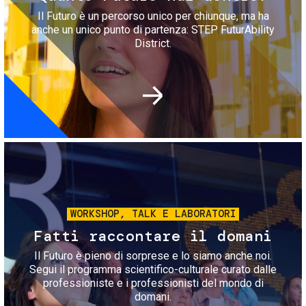
Il Futuro è un percorso unico per chiunque, ma ha
anche un unico punto di partenza: STEP FuturAbility
District.
Immagine
WORKSHOP, TALK E LABORATORI
Fatti raccontare il domani
Il Futuro è pieno di sorprese e lo siamo anche noi.
Segui il programma scientifico-culturale curato dalle
professioniste e i professionisti del mondo di
domani.