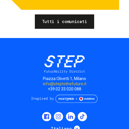
Tutti i comunicati
Piazza Olivetti 1, Milano
info@steptothefuture.it
+39 02 33 020 088
Social
menu
Mostra ulteriori
Italiano