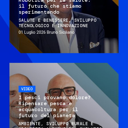
il futuro che stiamo
sperimentando
SALUTE E BENESSERE
SVILUPPO
TECNOLOGICO E INNOVAZIONE
01 Luglio 2026
Bruno Siciliano
VIDEO
I pesci provano dolore?
Ripensare pesca e
acquacoltura per il
futuro del pianeta
AMBIENTE
SVILUPPO RURALE E