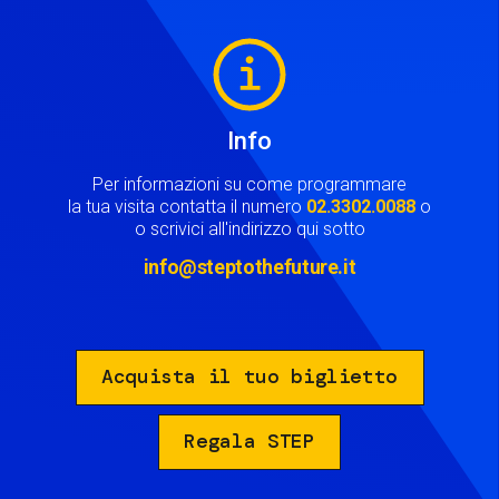
Image
Info
Per informazioni su come programmare
la tua visita contatta il numero
02.3302.0088
o
o scrivici all'indirizzo qui sotto
info@steptothefuture.it
Acquista il tuo biglietto
Regala STEP