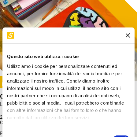
Questo sito web utilizza i cookie
Utilizziamo i cookie per personalizzare contenuti ed
annunci, per fornire funzionalità dei social media e per
Image
analizzare il nostro traffico. Condividiamo inoltre
SUNDAY@STEP
informazioni sul modo in cui utilizzi il nostro sito con i
Come funziona il cervello?
nostri partner che si occupano di analisi dei dati web,
pubblicità e social media, i quali potrebbero combinarle
Laboratorio
con altre informazioni che hai fornito loro o che hanno
20 Set 2026 / 11:15 - 13:00
raccolto dal tuo utilizzo dei loro servizi.
Costo
gratuito
Proveremo a costruire un cervello in cartoncino cercando di
Selezione