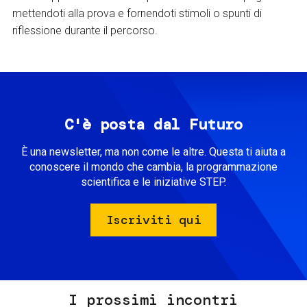
mettendoti alla prova e fornendoti stimoli o spunti di
riflessione durante il percorso.
C'è posta dal Futuro
È una newsletter, ma non come le altre. Questa ti aiuta a
conoscere il mondo che cambia, la programmazione
scientifica e le iniziative STEP.
Iscriviti qui
I prossimi incontri