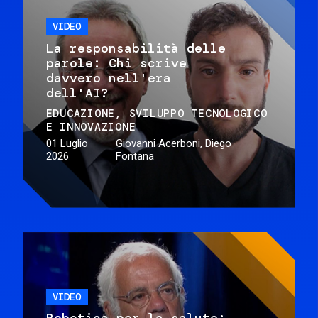
VIDEO
La responsabilità delle
parole: Chi scrive
davvero nell'era
dell'AI?
EDUCAZIONE
SVILUPPO TECNOLOGICO
E INNOVAZIONE
01 Luglio
Giovanni Acerboni, Diego
2026
Fontana
VIDEO
Robotica per la salute: