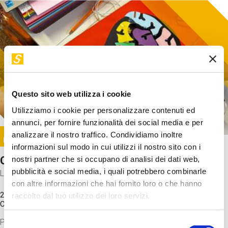
Questo sito web utilizza i cookie
Utilizziamo i cookie per personalizzare contenuti ed
annunci, per fornire funzionalità dei social media e per
Image
analizzare il nostro traffico. Condividiamo inoltre
SUNDAY@STEP
informazioni sul modo in cui utilizzi il nostro sito con i
Come funziona il cervello?
nostri partner che si occupano di analisi dei dati web,
pubblicità e social media, i quali potrebbero combinarle
Laboratorio
con altre informazioni che hai fornito loro o che hanno
20 Set 2026 / 11:15 - 13:00
raccolto dal tuo utilizzo dei loro servizi.
Costo
gratuito
Proveremo a costruire un cervello in cartoncino cercando di
Selezione