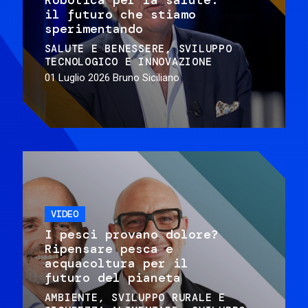
il futuro che stiamo
sperimentando
SALUTE E BENESSERE
SVILUPPO
TECNOLOGICO E INNOVAZIONE
01 Luglio 2026
Bruno Siciliano
VIDEO
I pesci provano dolore?
Ripensare pesca e
acquacoltura per il
futuro del pianeta
AMBIENTE
SVILUPPO RURALE E