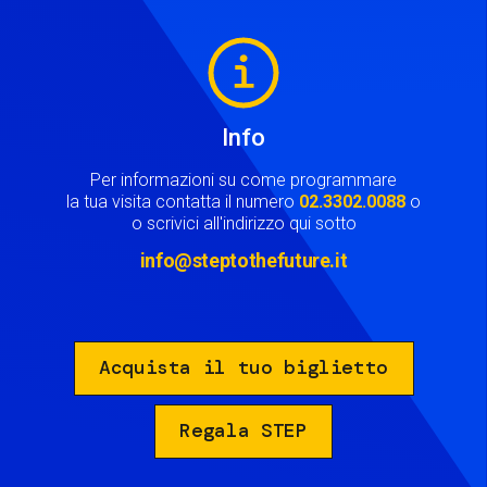
Image
Info
Per informazioni su come programmare
la tua visita contatta il numero
02.3302.0088
o
o scrivici all'indirizzo qui sotto
info@steptothefuture.it
Acquista il tuo biglietto
Regala STEP