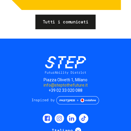
Tutti i comunicati
Piazza Olivetti 1, Milano
info@steptothefuture.it
+39 02 33 020 088
Social
menu
Mostra ulteriori
Italiano