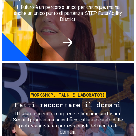
Il Futuro è un percorso unico per chiunque, ma ha
anche un unico punto di partenza: STEP FuturAbility
District.
Immagine
WORKSHOP, TALK E LABORATORI
Fatti raccontare il domani
Il Futuro è pieno di sorprese e lo siamo anche noi.
Segui il programma scientifico-culturale curato dalle
professioniste e i professionisti del mondo di
domani.