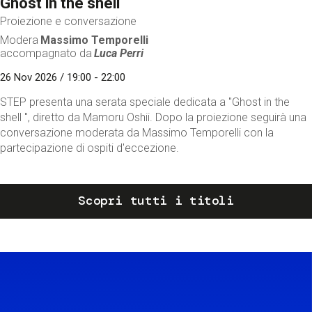
Ghost in the shell
Proiezione e conversazione
Modera
Massimo Temporelli
accompagnato da
Luca Perri
26 Nov 2026 / 19:00 - 22:00
STEP presenta una serata speciale dedicata a "Ghost in the
shell ", diretto da Mamoru Oshii. Dopo la proiezione seguirà una
conversazione moderata da Massimo Temporelli con la
partecipazione di ospiti d'eccezione.
Scopri tutti i titoli