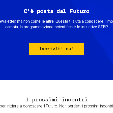
C'è posta dal Futuro
ewsletter, ma non come le altre. Questa ti aiuta a conoscere il m
cambia, la programmazione scientifica e le iniziative STEP.
Iscriviti qui
I prossimi incontri
er iniziare a conoscere il Futuro. Non perderti i prossimi incontri 