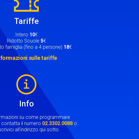
Tariffe
Intero
10
€
Ridotto Scuole
5
€
o famiglia (fino a 4 persone)
18
€
nformazioni sulle tariffe
Info
ormazioni su come programmare
ta contatta il numero
02.3302.0088
o
crivici all'indirizzo qui sotto