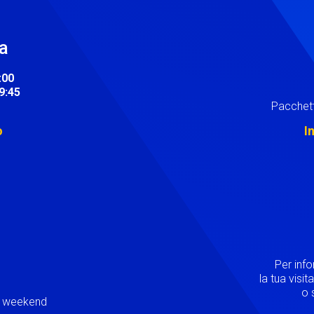
ra
:00
19:45
Pacchett
o
I
Image
Per inf
la tua visi
o s
ei weekend