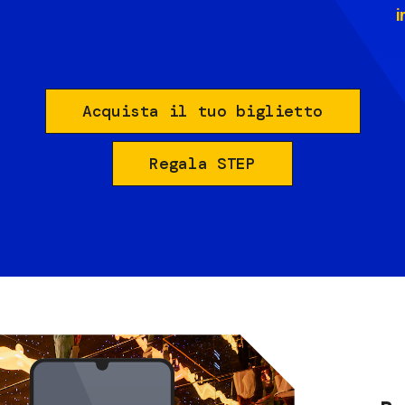
i
Acquista il tuo biglietto
Regala STEP