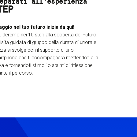
eparati all'esperienza
TEP
iaggio nel tuo futuro inizia da qui!
uideremo nei 10 step alla scoperta del Futuro.
isita guidata di gruppo della durata di un’ora e
za si svolge con il supporto di uno
rtphone che ti accompagnerà mettendoti alla
a e fornendoti stimoli o spunti di riflessione
nte il percorso.