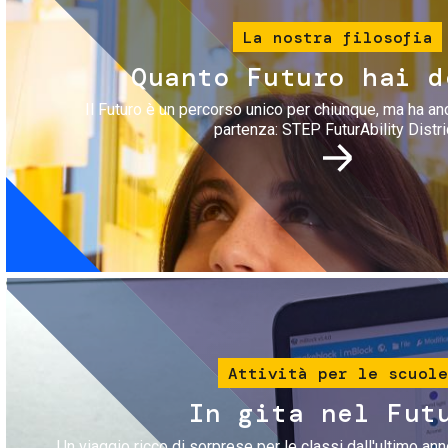
La nostra filosofia
Quanto Futuro hai d
Il Futuro è un percorso unico per chiunque, ma ha an
partenza: STEP FuturAbility Distri
Immagine
Attività per le scuole
In gita nel Fut
Un viaggio ricco di sorprese per le classi dall'ultimo anno