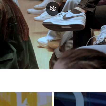
S
C
F