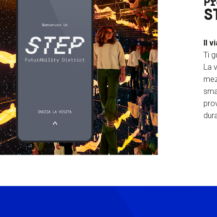
Pr
S
Il v
Ti g
La v
mez
sma
prov
dura