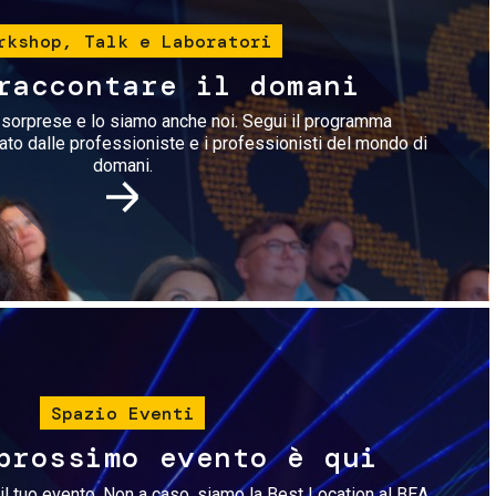
rkshop, Talk e Laboratori
raccontare il domani
i sorprese e lo siamo anche noi. Segui il programma
rato dalle professioniste e i professionisti del mondo di
domani.
Immagine
Spazio Eventi
prossimo evento è qui
il tuo evento. Non a caso, siamo la Best Location al BEA