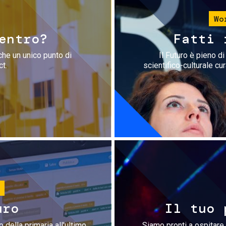
Wo
entro?
Fatti 
che un unico punto di
Il Futuro è pieno d
ct.
scientifico-culturale cu
uro
Il tuo 
 della primaria all'ultimo
Siamo pronti a ospitare 