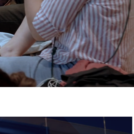
ervizi e accessibilità
Biglietti
ontatti
AQ
Immagine