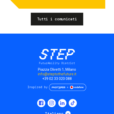
Tutti i comunicati
Piazza Olivetti 1, Milano
info@steptothefuture.it
+39 02 33 020 088
Social
menu
Mostra ulteriori
Italiano