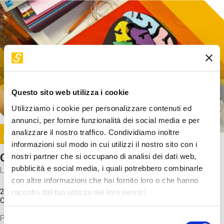
Questo sito web utilizza i cookie
Utilizziamo i cookie per personalizzare contenuti ed
annunci, per fornire funzionalità dei social media e per
Image
analizzare il nostro traffico. Condividiamo inoltre
SUNDAY@STEP
informazioni sul modo in cui utilizzi il nostro sito con i
Come funziona il cervello?
nostri partner che si occupano di analisi dei dati web,
pubblicità e social media, i quali potrebbero combinarle
Laboratorio
con altre informazioni che hai fornito loro o che hanno
20 Set 2026 / 11:15 - 13:00
raccolto dal tuo utilizzo dei loro servizi.
Costo
gratuito
Proveremo a costruire un cervello in cartoncino cercando di
Selezione