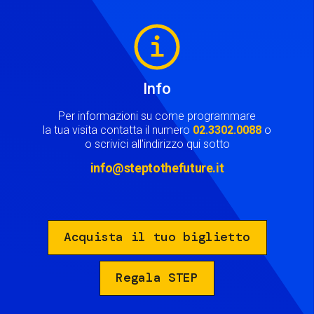
Image
Info
Per informazioni su come programmare
la tua visita contatta il numero
02.3302.0088
o
o scrivici all'indirizzo qui sotto
info@steptothefuture.it
Acquista il tuo biglietto
Regala STEP