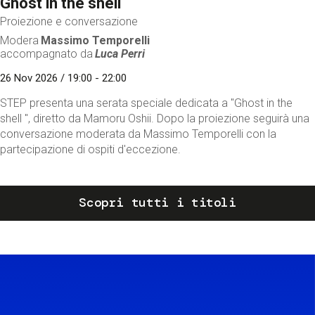
Ghost in the shell
Proiezione e conversazione
Modera
Massimo Temporelli
accompagnato da
Luca Perri
26 Nov 2026 / 19:00 - 22:00
STEP presenta una serata speciale dedicata a "Ghost in the
shell ", diretto da Mamoru Oshii. Dopo la proiezione seguirà una
conversazione moderata da Massimo Temporelli con la
partecipazione di ospiti d'eccezione.
Scopri tutti i titoli