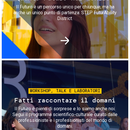
Il Futuro è un percorso unico per chiunque, ma ha
anche un unico punto di partenza: STEP FuturAbility
District.
Immagine
WORKSHOP, TALK E LABORATORI
Fatti raccontare il domani
Il Futuro è pieno di sorprese e lo siamo anche noi.
Segui il programma scientifico-culturale curato dalle
professioniste e i professionisti del mondo di
domani.