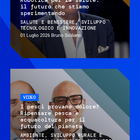
il futuro che stiamo
sperimentando
SALUTE E BENESSERE
SVILUPPO
TECNOLOGICO E INNOVAZIONE
01 Luglio 2026
Bruno Siciliano
VIDEO
I pesci provano dolore?
Ripensare pesca e
acquacoltura per il
futuro del pianeta
AMBIENTE
SVILUPPO RURALE E