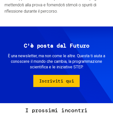
mettendoti alla prova e fornendoti stimoli o spunti di
riflessione durante il percorso.
C'è posta dal Futuro
È una newsletter, ma non come le altre. Questa ti aiuta a
conoscere il mondo che cambia, la programmazione
scientifica e le iniziative STEP.
Iscriviti qui
I prossimi incontri