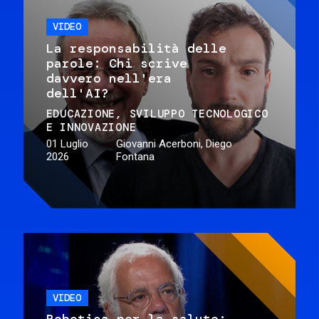
VIDEO
La responsabilità delle
parole: Chi scrive
davvero nell'era
dell'AI?
EDUCAZIONE
SVILUPPO TECNOLOGICO
E INNOVAZIONE
01 Luglio
Giovanni Acerboni, Diego
2026
Fontana
VIDEO
Robotica per la salute: