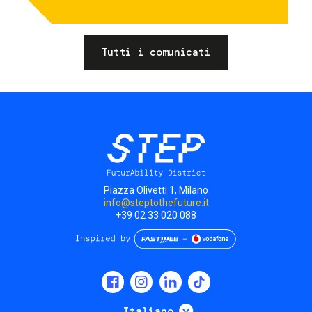
Tutti i comunicati
Piazza Olivetti 1, Milano
info@steptothefuture.it
+39 02 33 020 088
Social
menu
Mostra ulteriori
Italiano