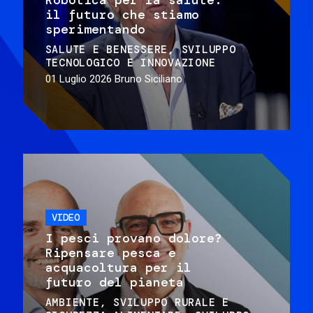
il futuro che stiamo
sperimentando
SALUTE E BENESSERE
SVILUPPO
TECNOLOGICO E INNOVAZIONE
01 Luglio 2026
Bruno Siciliano
VIDEO
I pesci provano dolore?
Ripensare pesca e
acquacoltura per il
futuro del pianeta
AMBIENTE
SVILUPPO RURALE E