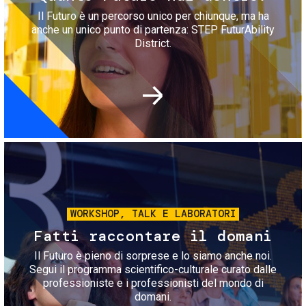
Il Futuro è un percorso unico per chiunque, ma ha
anche un unico punto di partenza: STEP FuturAbility
District.
Immagine
WORKSHOP, TALK E LABORATORI
Fatti raccontare il domani
Il Futuro è pieno di sorprese e lo siamo anche noi.
Segui il programma scientifico-culturale curato dalle
professioniste e i professionisti del mondo di
domani.