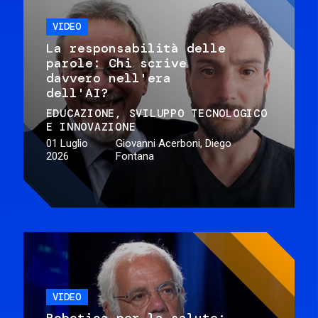
VIDEO
La responsabilità delle
parole: Chi scrive
davvero nell'era
dell'AI?
EDUCAZIONE
SVILUPPO TECNOLOGICO
E INNOVAZIONE
01 Luglio
Giovanni Acerboni, Diego
2026
Fontana
VIDEO
Robotica per la salute: