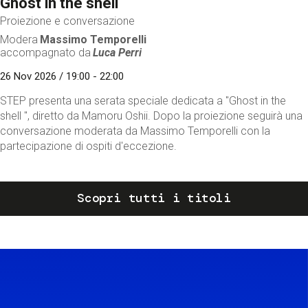
Ghost in the shell
Proiezione e conversazione
Modera
Massimo Temporelli
accompagnato da
Luca Perri
26 Nov 2026 / 19:00 - 22:00
STEP presenta una serata speciale dedicata a "Ghost in the
shell ", diretto da Mamoru Oshii. Dopo la proiezione seguirà una
conversazione moderata da Massimo Temporelli con la
partecipazione di ospiti d'eccezione.
Scopri tutti i titoli