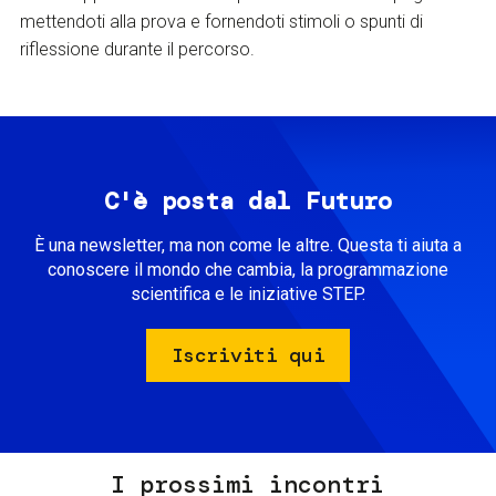
mettendoti alla prova e fornendoti stimoli o spunti di
riflessione durante il percorso.
C'è posta dal Futuro
È una newsletter, ma non come le altre. Questa ti aiuta a
conoscere il mondo che cambia, la programmazione
scientifica e le iniziative STEP.
Iscriviti qui
I prossimi incontri