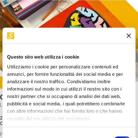
Questo sito web utilizza i cookie
Utilizziamo i cookie per personalizzare contenuti ed
annunci, per fornire funzionalità dei social media e per
Image
analizzare il nostro traffico. Condividiamo inoltre
SUNDAY@STEP
informazioni sul modo in cui utilizzi il nostro sito con i
Come funziona il cervello?
nostri partner che si occupano di analisi dei dati web,
pubblicità e social media, i quali potrebbero combinarle
Laboratorio
con altre informazioni che hai fornito loro o che hanno
20 Set 2026 / 11:15 - 13:00
raccolto dal tuo utilizzo dei loro servizi.
Costo
gratuito
Proveremo a costruire un cervello in cartoncino cercando di
Selezione