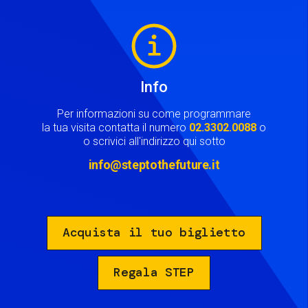
Image
Info
Per informazioni su come programmare
la tua visita contatta il numero
02.3302.0088
o
o scrivici all'indirizzo qui sotto
info@steptothefuture.it
Acquista il tuo biglietto
Regala STEP