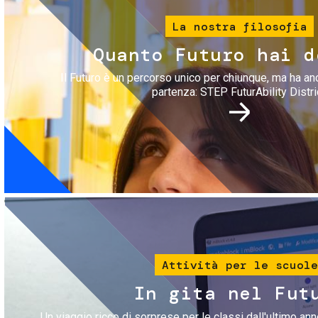
La nostra filosofia
Quanto Futuro hai d
Il Futuro è un percorso unico per chiunque, ma ha an
partenza: STEP FuturAbility Distri
Immagine
Attività per le scuole
In gita nel Fut
Un viaggio ricco di sorprese per le classi dall'ultimo anno