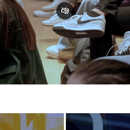
S
C
F