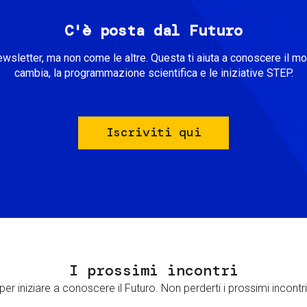
C'è posta dal Futuro
ewsletter, ma non come le altre. Questa ti aiuta a conoscere il m
cambia, la programmazione scientifica e le iniziative STEP.
Iscriviti qui
I prossimi incontri
er iniziare a conoscere il Futuro. Non perderti i prossimi incontri 