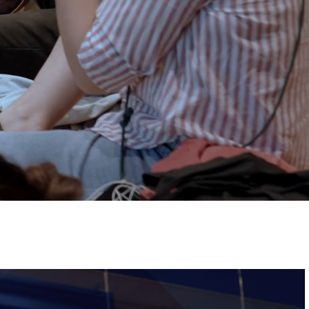
ervizi e accessibilità
Biglietti
ontatti
AQ
Immagine