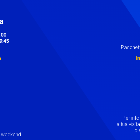
ra
:00
19:45
Pacchett
o
I
Image
Per inf
la tua visi
o s
ei weekend