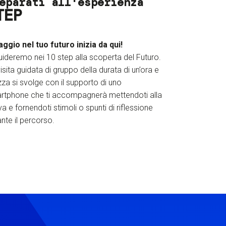
eparati all'esperienza
TEP
iaggio nel tuo futuro inizia da qui!
uideremo nei 10 step alla scoperta del Futuro.
isita guidata di gruppo della durata di un’ora e
za si svolge con il supporto di uno
rtphone che ti accompagnerà mettendoti alla
a e fornendoti stimoli o spunti di riflessione
nte il percorso.