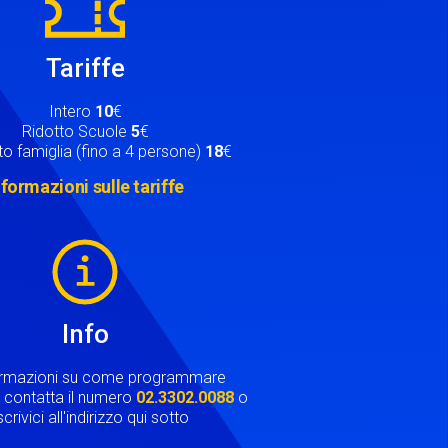
Tariffe
Intero
10
€
Ridotto Scuole
5
€
o famiglia (fino a 4 persone)
18
€
nformazioni sulle tariffe
Info
ormazioni su come programmare
ta contatta il numero
02.3302.0088
o
crivici all'indirizzo qui sotto