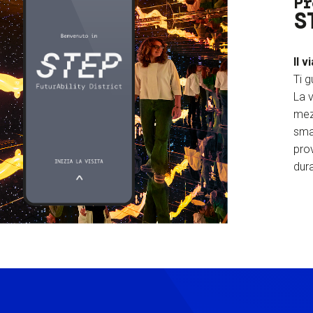
Pr
S
Il v
Ti g
La v
mez
sma
prov
dura