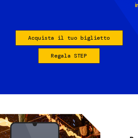
i
Acquista il tuo biglietto
Regala STEP