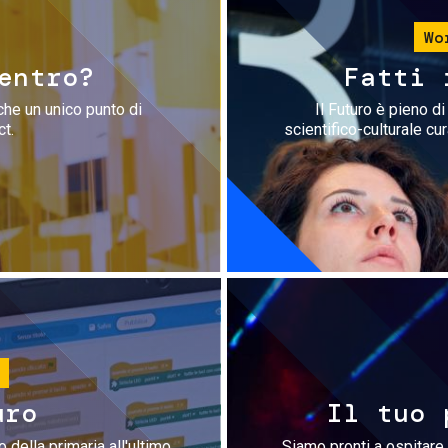
Wo
entro?
Fatti 
che un unico punto di
Il Futuro è pieno d
ct.
scientifico-culturale cu
uro
Il tuo 
 della primaria all'ultimo
Siamo pronti a ospitare 