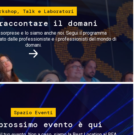
rkshop, Talk e Laboratori
raccontare il domani
i sorprese e lo siamo anche noi. Segui il programma
rato dalle professioniste e i professionisti del mondo di
domani.
Immagine
Spazio Eventi
prossimo evento è qui
il tuo evento. Non a caso, siamo la Best Location al BEA