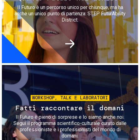
Il Futuro è un percorso unico per chiunque, ma ha
anche un unico punto di partenza: STEP FuturAbility
District.
Immagine
WORKSHOP, TALK E LABORATORI
Fatti raccontare il domani
Il Futuro è pieno di sorprese e lo siamo anche noi.
Segui il programma scientifico-culturale curato dalle
professioniste e i professionisti del mondo di
domani.