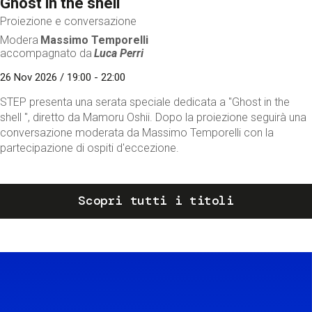
Ghost in the shell
Proiezione e conversazione
Modera
Massimo Temporelli
accompagnato da
Luca Perri
26 Nov 2026 / 19:00 - 22:00
STEP presenta una serata speciale dedicata a "Ghost in the
shell ", diretto da Mamoru Oshii. Dopo la proiezione seguirà una
conversazione moderata da Massimo Temporelli con la
partecipazione di ospiti d'eccezione.
Scopri tutti i titoli