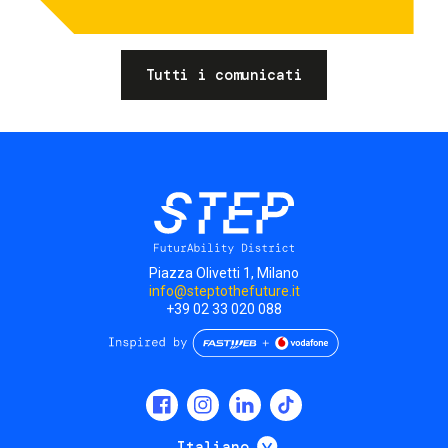
Tutti i comunicati
Piazza Olivetti 1, Milano
info@steptothefuture.it
+39 02 33 020 088
Social
menu
Mostra ulteriori
Italiano