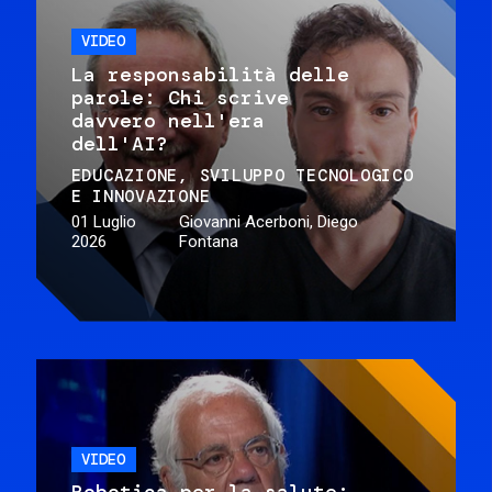
VIDEO
La responsabilità delle
parole: Chi scrive
davvero nell'era
dell'AI?
EDUCAZIONE
SVILUPPO TECNOLOGICO
E INNOVAZIONE
01 Luglio
Giovanni Acerboni, Diego
2026
Fontana
VIDEO
Robotica per la salute: