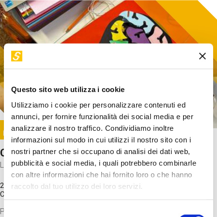
Questo sito web utilizza i cookie
Utilizziamo i cookie per personalizzare contenuti ed
annunci, per fornire funzionalità dei social media e per
Image
analizzare il nostro traffico. Condividiamo inoltre
SUNDAY@STEP
informazioni sul modo in cui utilizzi il nostro sito con i
Come funziona il cervello?
nostri partner che si occupano di analisi dei dati web,
pubblicità e social media, i quali potrebbero combinarle
Laboratorio
con altre informazioni che hai fornito loro o che hanno
20 Set 2026 / 11:15 - 13:00
raccolto dal tuo utilizzo dei loro servizi.
Costo
gratuito
Proveremo a costruire un cervello in cartoncino cercando di
Selezione