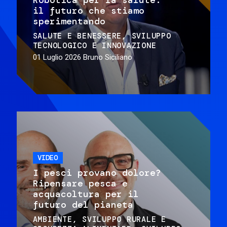
il futuro che stiamo
sperimentando
SALUTE E BENESSERE
SVILUPPO
TECNOLOGICO E INNOVAZIONE
01 Luglio 2026
Bruno Siciliano
VIDEO
I pesci provano dolore?
Ripensare pesca e
acquacoltura per il
futuro del pianeta
AMBIENTE
SVILUPPO RURALE E