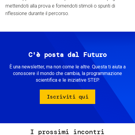
mettendoti alla prova e fornendoti stimoli o spunti di
riflessione durante il percorso.
C'è posta dal Futuro
È una newsletter, ma non come le altre. Questa ti aiuta a
conoscere il mondo che cambia, la programmazione
scientifica e le iniziative STEP.
Iscriviti qui
I prossimi incontri