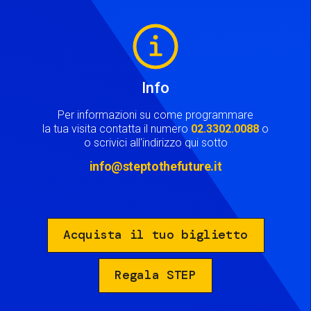
Image
Info
Per informazioni su come programmare
la tua visita contatta il numero
02.3302.0088
o
o scrivici all'indirizzo qui sotto
info@steptothefuture.it
Acquista il tuo biglietto
Regala STEP