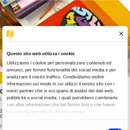
Questo sito web utilizza i cookie
Utilizziamo i cookie per personalizzare contenuti ed
annunci, per fornire funzionalità dei social media e per
Image
analizzare il nostro traffico. Condividiamo inoltre
SUNDAY@STEP
informazioni sul modo in cui utilizzi il nostro sito con i
Come funziona il cervello?
nostri partner che si occupano di analisi dei dati web,
pubblicità e social media, i quali potrebbero combinarle
Laboratorio
con altre informazioni che hai fornito loro o che hanno
20 Set 2026 / 11:15 - 13:00
raccolto dal tuo utilizzo dei loro servizi.
Costo
gratuito
Proveremo a costruire un cervello in cartoncino cercando di
Selezione