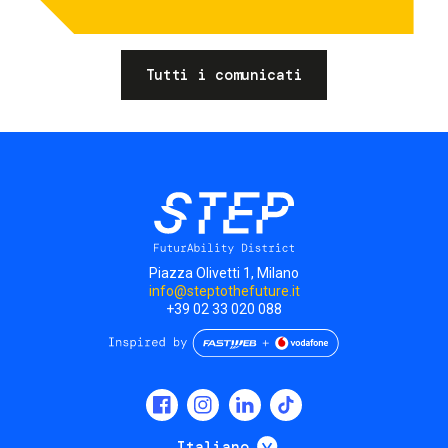
Tutti i comunicati
Piazza Olivetti 1, Milano
info@steptothefuture.it
+39 02 33 020 088
Social
menu
Mostra ulteriori
Italiano