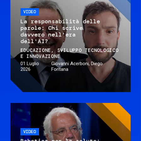
VIDEO
La responsabilità delle
parole: Chi scrive
davvero nell'era
dell'AI?
EDUCAZIONE
SVILUPPO TECNOLOGICO
E INNOVAZIONE
01 Luglio
Giovanni Acerboni, Diego
2026
Fontana
VIDEO
Robotica per la salute: