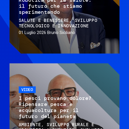
il futuro che stiamo
sperimentando
SALUTE E BENESSERE
SVILUPPO
TECNOLOGICO E INNOVAZIONE
01 Luglio 2026
Bruno Siciliano
VIDEO
I pesci provano dolore?
Ripensare pesca e
acquacoltura per il
futuro del pianeta
AMBIENTE
SVILUPPO RURALE E