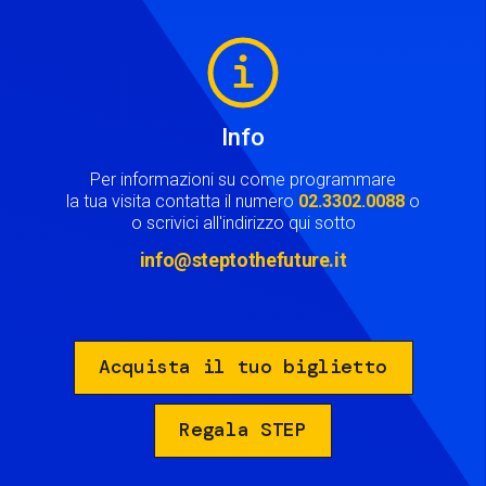
Image
Info
Per informazioni su come programmare
la tua visita contatta il numero
02.3302.0088
o
o scrivici all'indirizzo qui sotto
info@steptothefuture.it
Acquista il tuo biglietto
Regala STEP