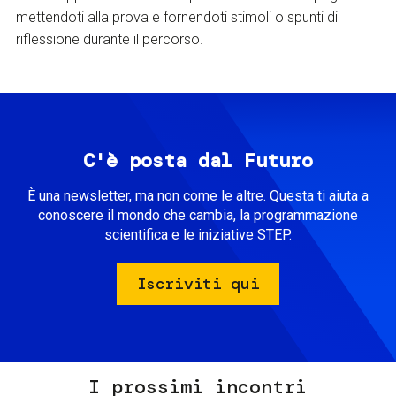
mettendoti alla prova e fornendoti stimoli o spunti di
riflessione durante il percorso.
C'è posta dal Futuro
È una newsletter, ma non come le altre. Questa ti aiuta a
conoscere il mondo che cambia, la programmazione
scientifica e le iniziative STEP.
Iscriviti qui
I prossimi incontri