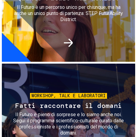
Il Futuro è un percorso unico per chiunque, ma ha
anche un unico punto di partenza: STEP FuturAbility
District.
Immagine
WORKSHOP, TALK E LABORATORI
Fatti raccontare il domani
Il Futuro è pieno di sorprese e lo siamo anche noi.
Segui il programma scientifico-culturale curato dalle
professioniste e i professionisti del mondo di
domani.