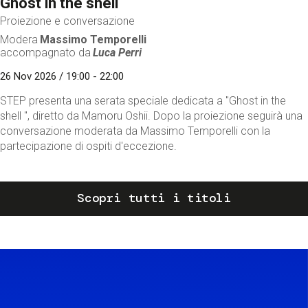
Ghost in the shell
Proiezione e conversazione
Modera
Massimo Temporelli
accompagnato da
Luca Perri
26 Nov 2026 / 19:00 - 22:00
STEP presenta una serata speciale dedicata a "Ghost in the
shell ", diretto da Mamoru Oshii. Dopo la proiezione seguirà una
conversazione moderata da Massimo Temporelli con la
partecipazione di ospiti d'eccezione.
Scopri tutti i titoli