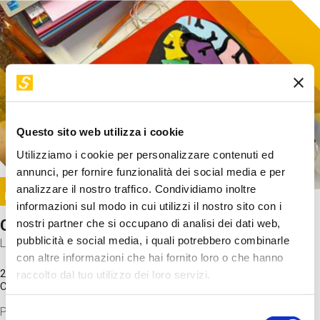
Questo sito web utilizza i cookie
Utilizziamo i cookie per personalizzare contenuti ed
annunci, per fornire funzionalità dei social media e per
Image
analizzare il nostro traffico. Condividiamo inoltre
SUNDAY@STEP
informazioni sul modo in cui utilizzi il nostro sito con i
Come funziona il cervello?
nostri partner che si occupano di analisi dei dati web,
pubblicità e social media, i quali potrebbero combinarle
Laboratorio
con altre informazioni che hai fornito loro o che hanno
20 Set 2026 / 11:15 - 13:00
raccolto dal tuo utilizzo dei loro servizi.
Costo
gratuito
Proveremo a costruire un cervello in cartoncino cercando di
Selezione