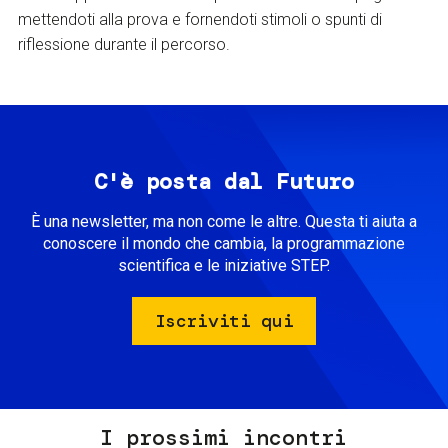
mettendoti alla prova e fornendoti stimoli o spunti di
riflessione durante il percorso.
C'è posta dal Futuro
È una newsletter, ma non come le altre. Questa ti aiuta a
conoscere il mondo che cambia, la programmazione
scientifica e le iniziative STEP.
Iscriviti qui
I prossimi incontri