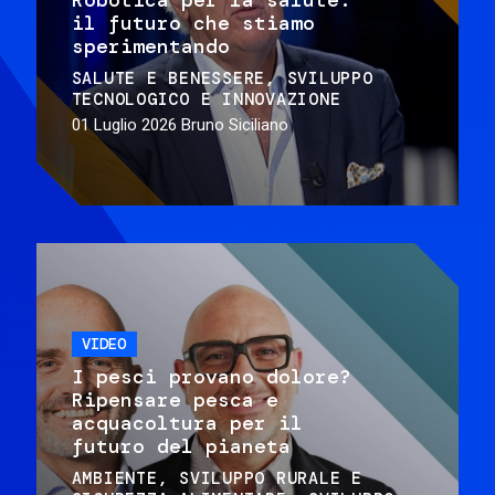
il futuro che stiamo
sperimentando
SALUTE E BENESSERE
SVILUPPO
TECNOLOGICO E INNOVAZIONE
01 Luglio 2026
Bruno Siciliano
VIDEO
I pesci provano dolore?
Ripensare pesca e
acquacoltura per il
futuro del pianeta
AMBIENTE
SVILUPPO RURALE E