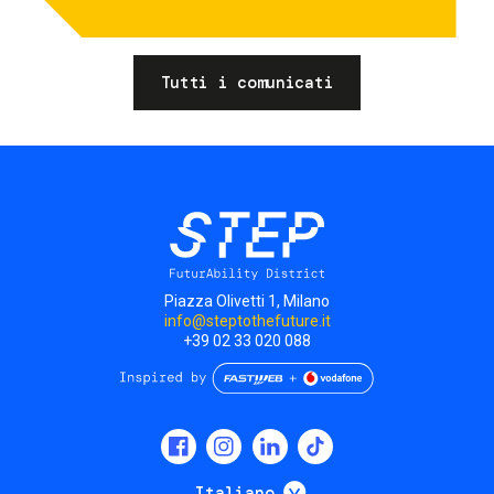
Tutti i comunicati
Piazza Olivetti 1, Milano
info@steptothefuture.it
+39 02 33 020 088
Social
menu
Mostra ulteriori
Italiano