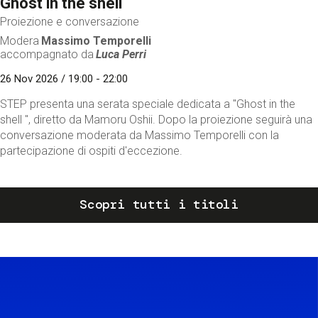
Ghost in the shell
Proiezione e conversazione
Modera
Massimo Temporelli
accompagnato da
Luca Perri
26 Nov 2026 / 19:00 - 22:00
STEP presenta una serata speciale dedicata a "Ghost in the
shell ", diretto da Mamoru Oshii. Dopo la proiezione seguirà una
conversazione moderata da Massimo Temporelli con la
partecipazione di ospiti d'eccezione.
Scopri tutti i titoli