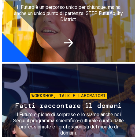
Il Futuro è un percorso unico per chiunque, ma ha
anche un unico punto di partenza: STEP FuturAbility
District.
Immagine
WORKSHOP, TALK E LABORATORI
Fatti raccontare il domani
Il Futuro è pieno di sorprese e lo siamo anche noi.
Segui il programma scientifico-culturale curato dalle
professioniste e i professionisti del mondo di
domani.