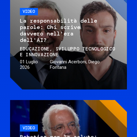
VIDEO
La responsabilità delle
parole: Chi scrive
davvero nell'era
dell'AI?
EDUCAZIONE
SVILUPPO TECNOLOGICO
E INNOVAZIONE
01 Luglio
Giovanni Acerboni, Diego
2026
Fontana
VIDEO
Robotica per la salute: