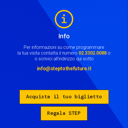
Image
Info
Per informazioni su come programmare
la tua visita contatta il numero
02.3302.0088
o
o scrivici all'indirizzo qui sotto
info@steptothefuture.it
Acquista il tuo biglietto
Regala STEP